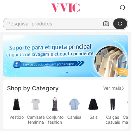
Pesquisar produtos
Shop by Category
Ver mais
Vestido
Camiseta
Conjunto
Camisa
Saia
Calças
Cam
feminina
fashion
casuais
masc