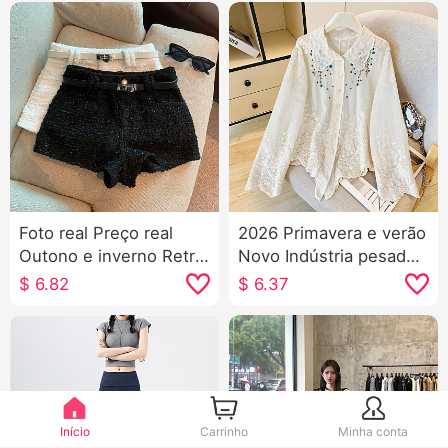
Foto real Preço real
2026 Primavera e verão
Outono e inverno Retrô
Novo Indústria pesada
Estilo Chanel pequeno
Bordado Gola de
$
6.82
$
6.37
Shorts Calça tipo bota
Boneca Camisa
feminino Francês Retrô
Proteção Solar Cardigã
Início
Carrinho
Minha conta