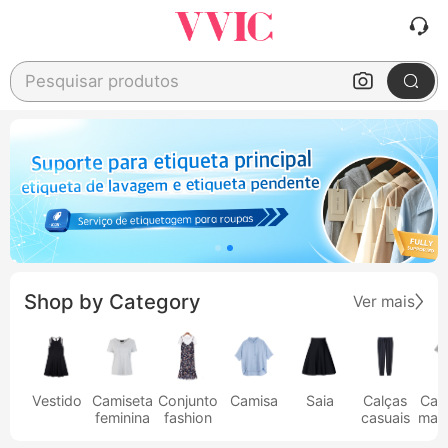
Pesquisar produtos
Shop by Category
Ver mais
Vestido
Camiseta
Conjunto
Camisa
Saia
Calças
Cam
feminina
fashion
casuais
masc