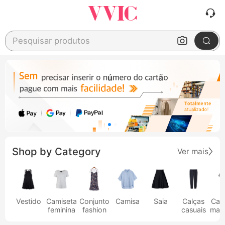
Pesquisar produtos
Shop by Category
Ver mais
Vestido
Camiseta
Conjunto
Camisa
Saia
Calças
Cam
feminina
fashion
casuais
masc