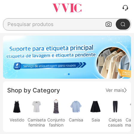
Pesquisar produtos
Shop by Category
Ver mais
Vestido
Camiseta
Conjunto
Camisa
Saia
Calças
Cam
feminina
fashion
casuais
masc