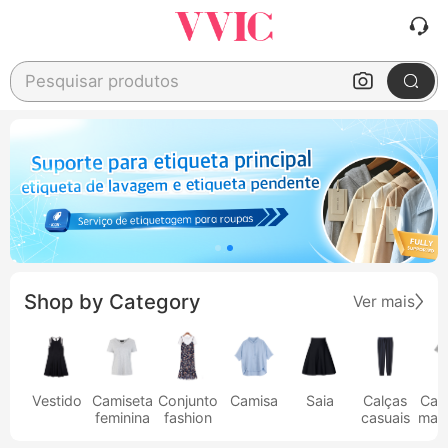
Pesquisar produtos
Shop by Category
Ver mais
Vestido
Camiseta
Conjunto
Camisa
Saia
Calças
Cam
feminina
fashion
casuais
masc