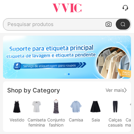
Pesquisar produtos
Shop by Category
Ver mais
Vestido
Camiseta
Conjunto
Camisa
Saia
Calças
Cam
feminina
fashion
casuais
masc