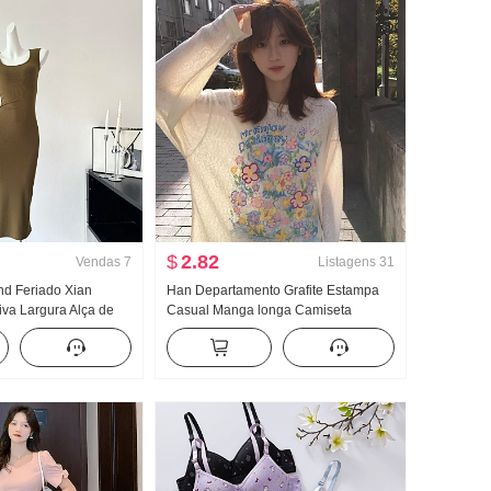
$
2.82
Vendas
7
Listagens
31
and Feriado Xian
Han Departamento Grafite Estampa
iva Largura Alça de
Casual Manga longa Camiseta
 Vestido feminino
Proteção Solar Suéter Feminino
ão Vestido longo
Primavera e verão Solto Descontraído
Vento frio Sentido Gola redonda Top