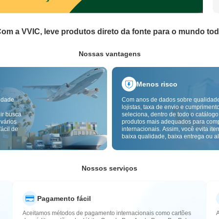
om a VVIC, leve produtos direto da fonte para o mundo to
Nossas vantagens
Menos risco
idade
Com anos de dados sobre qualidad
lojistas, taxa de envio e cumpriment
ir busca
seleciona, dentro de todo o catálogo
 vários
produtos mais adequados para com
ácil de
internacionais. Assim, você evita ite
baixa qualidade, baixa entrega ou alt
com um fornecimento mais confiável
inspeção de qualidade transfronteiri
etiquetas de origem reduzem ainda 
riscos de qualidade, alfândega e pó
Nossos serviços
Pagamento fácil
Aceitamos métodos de pagamento internacionais como cartões