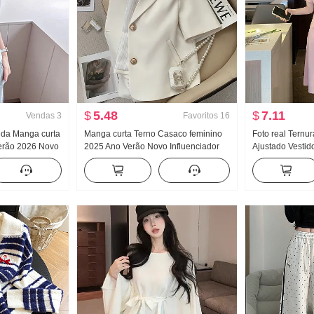
$
5.48
$
7.11
Vendas
3
Favoritos
16
Seda Manga curta
Manga curta Terno Casaco feminino
Foto real Ternu
erão 2026 Novo
2025 Ano Verão Novo Influenciador
Ajustado Vestid
Pegue O fundo do
Commuting Para pessoas baixas
Novo Manga buf
Manga Top
Ultra Modelo Curto Pequeno O terno