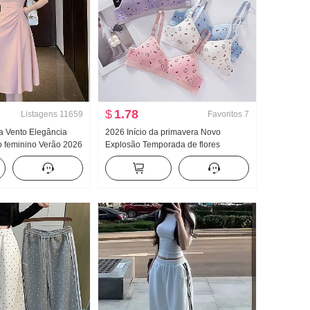
$
1.78
Listagens
11659
Favoritos
7
ra Vento Elegância
2026 Início da primavera Novo
o feminino Verão 2026
Explosão Temporada de flores
ante Saia
Gatinho Fofo Padrão Dentro Faixa de
roupa Peito Almofadas Efeito
emagrecedor Coletes feminino