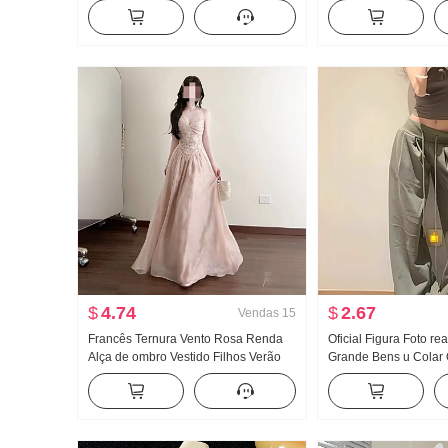
Cintura alta Ajustado A palavra Para
de seda Ajustado Gol
pessoas baixas Design Sentido
Camiseta Feminino
Guarda-chuva Saia
$
4.74
$
2.67
Vendas
15
Francês Ternura Vento Rosa Renda
Oficial Figura Foto re
Alça de ombro Vestido Filhos Verão
Grande Bens u Colar 
2026 Novo À beira-mar Férias
Fivela Caracteres de 
Elegância Vestido longo
Alça de ombro Largur
Arrastar no chão Espo
comprida Conjunto