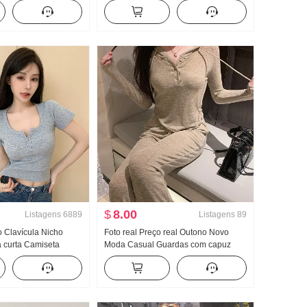
gura Pernas Casual
Francês Ombro caído Manga longa
Camiseta Feminino Babados Cintura
ajustada Top
$
8.00
Listagens
6889
Listagens
89
o Clavícula Nicho
Foto real Preço real Outono Novo
curta Camiseta
Moda Casual Guardas com capuz
Garota estilosa
Guarda Calças Efeito emagrecedor
Botão Design Sentido
Conjunto Conjunto de esportes
op
Feminino Estilo