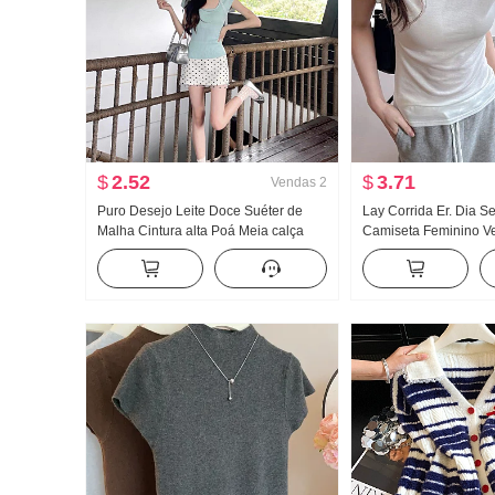
$
2.52
$
3.71
Vendas
2
Puro Desejo Leite Doce Suéter de
Lay Corrida Er. Dia 
Malha Cintura alta Poá Meia calça
Camiseta Feminino V
Saia curta Para pessoas baixas Han
Frio Sentido Dentro 
Departamento Dopamina Beleza
poço Ajustado Voar 
incrível Vestir Pegue Um conjunto
completo