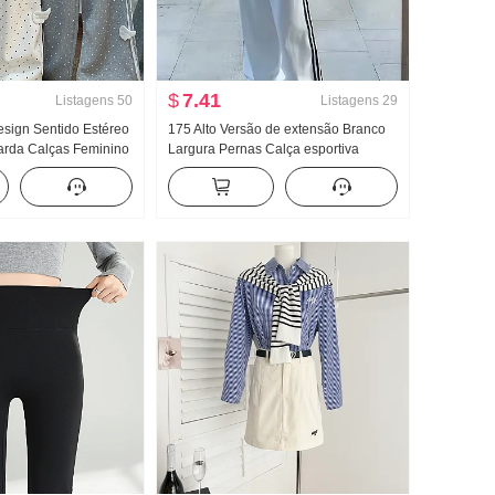
$
7.41
Listagens
50
Listagens
29
esign Sentido Estéreo
175 Alto Versão de extensão Branco
arda Calças Feminino
Largura Pernas Calça esportiva
to Solto Reto Efeito
Feminino Primavera e outono Novo
lça casual
Versátil Listrado Casual Arrastar no
chão Calças