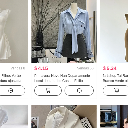
$
4.15
$
5.34
Vendas
8
Vendas
56
 Filhos Verão
Primavera Novo Han Departamento
fart shop Tai R
ntura ajustada
Local de trabalho Casual Estilo
Branco Verde ol
aia regata Saia
Conjunto Feminino Elegância
Ombro Pit Artigo
Listrado Camisa Cintura alta Saia
Primavera e ver
midi Conjunto de duas peças