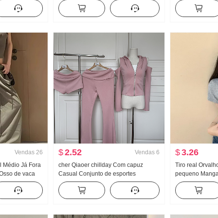
a V Manga curta
base Feminino Modelo fino Estilo
jeans Solto Lar
Primavera e outono Cor sólida Novo
Calças
Solto Com capuz Top
$
2.52
$
3.26
Vendas
26
Vendas
6
al Médio Já Fora
cher Qiaoer chillday Com capuz
Tiro real Orvalh
Osso de vaca
Casual Conjunto de esportes
pequeno Manga 
trabalho Regata
Feminino Primavera Ombro de Fora
Feminino Verão 
a Pernas
Casaco Calça boca de sino Conjunto
Apertado Novo 
rte Calça
de três peças
Modelo Curto T