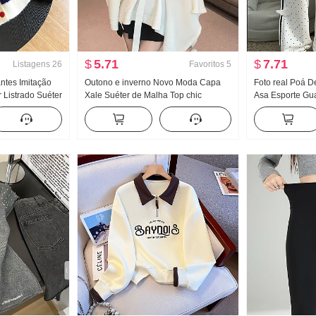
$
5.71
$
7.71
Listagens
26
Favoritos
5
ntes Imitação
Outono e inverno Novo Moda Capa
Foto real Poá D
 Listrado Suéter
Xale Suéter de Malha Top chic
Asa Esporte Gu
ola V Gola Polo
Relaxamento Sentido Ambiente
Novo Luz A. Ven
ã
Sentido Reunião Uso externo Casaco
emagrecedor Ca
de camisola