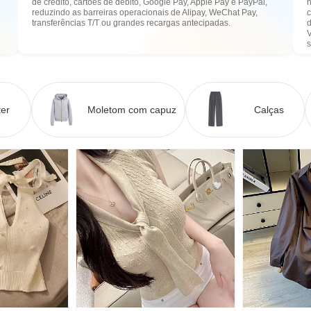
de crédito, cartões de débito, Google Pay, Apple Pay e PayPal,
n
e
reduzindo as barreiras operacionais de Alipay, WeChat Pay,
transferências T/T ou grandes recargas antecipadas.
er
Moletom com capuz
Calças