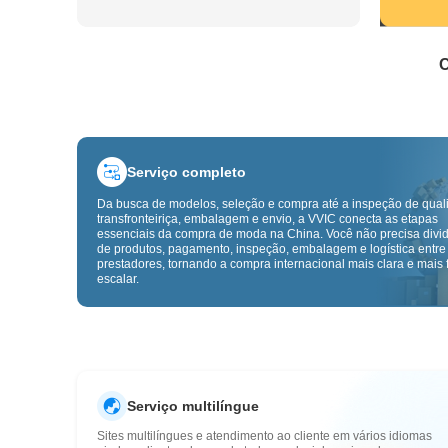
C
Serviço completo
Da busca de modelos, seleção e compra até a inspeção de qual
transfronteiriça, embalagem e envio, a VVIC conecta as etapas
essenciais da compra de moda na China. Você não precisa divid
de produtos, pagamento, inspeção, embalagem e logística entre
prestadores, tornando a compra internacional mais clara e mais f
escalar.
Serviço multilíngue
Sites multilíngues e atendimento ao cliente em vários idiomas