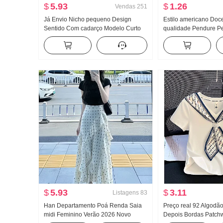
$
5.93
$
1.26
Vendas
251
Já Envio Nicho pequeno Design
Estilo americano Doce
Sentido Com cadarço Modelo Curto
qualidade Pendure P
Regata Colete Cintura alta Fluida
feminino Verão Uso e
Sentido Largura Pernas Calça casual
Pegue Camiseta de b
Conjunto
estilosa Malha Tomar
$
5.93
$
3.11
Listagens
83
Han Departamento Poá Renda Saia
Preço real 92 Algodã
midi Feminino Verão 2026 Novo
Depois Bordas Patch