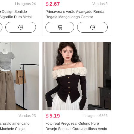
$
2.67
Listagens
24
Vendas
3
o Design Sentido
Primavera e verão Avançado Renda
Algodão Puro Metal
Regata Manga longa Camisa
ra ajustada Efeito
feminino Solto Conjunto de duas
lto Manga longa
peças Doce Fresco
inino
$
5.19
Vendas
23
Listagens
6866
a Estilo americano
Foto real Preço real Outono Puro
 Machete Calças
Desejo Sensual Garota estilosa Vento