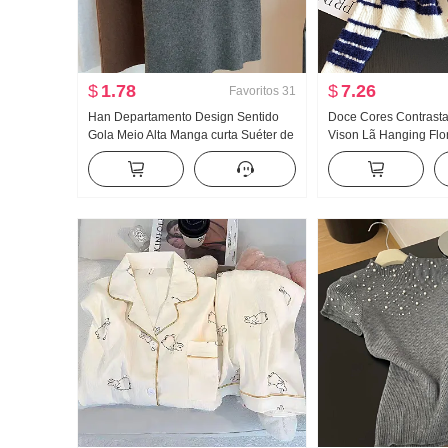
$
1.78
$
7.26
Favoritos
31
Han Departamento Design Sentido
Doce Cores Contrasta
Gola Meio Alta Manga curta Suéter de
Vison Lã Hanging Flor
Malha Feminino Outono 2024 Novo
Efeito emagrecedor G
Cor sólida Versátil Ajustado Efeito
Renda Malha Cardig
emagrecedor Top