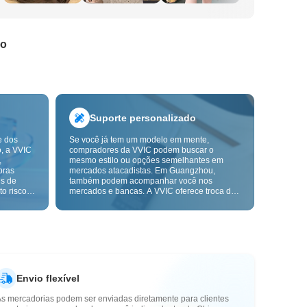
do
Suporte personalizado
e dos
Se você já tem um modelo em mente,
o, a VVIC
compradores da VVIC podem buscar o
,
mesmo estilo ou opções semelhantes em
pras
mercados atacadistas. Em Guangzhou,
ns de
também podem acompanhar você nos
o risco,
mercados e bancas. A VVIC oferece troca de
. A
etiquetas e embalagens, e em breve terá
ça e as
OEM por imagem ou amostra, para tornar
mais
suas compras mais controláveis e alinhadas
s-venda.
ao ritmo do seu negócio.
Envio flexível
As mercadorias podem ser enviadas diretamente para clientes