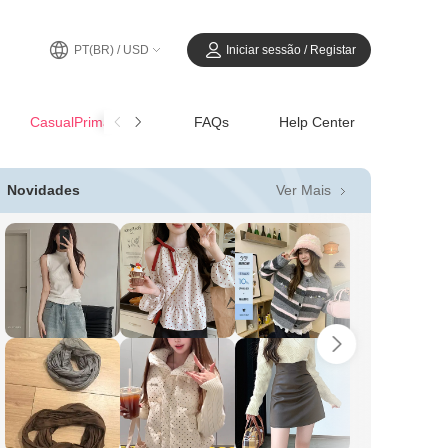
PT(BR) / USD
Iniciar sessão / Registar
CasualPrimavera-Verão
FAQs
Help Center
Ver Mais
Novidades
