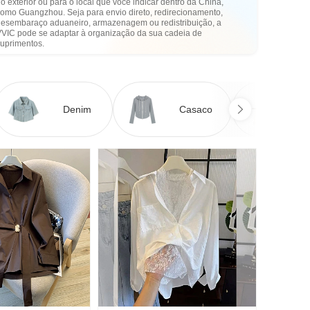
o exterior ou para o local que você indicar dentro da China,
como Guangzhou. Seja para envio direto, redirecionamento,
desembaraço aduaneiro, armazenagem ou redistribuição, a
VVIC pode se adaptar à organização da sua cadeia de
suprimentos.
Denim
Casaco
Ve