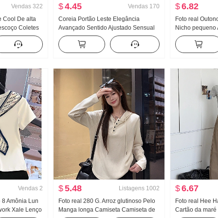
$
4.45
$
6.82
Vendas
322
Vendas
170
 Cool De alta
Coreia Portão Leste Elegância
Foto real Outon
escoço Coletes
Avançado Sentido Ajustado Sensual
Nicho pequeno 
xterno Dentro
Puro Desejo Vento Mulher Fita
Decoração Cintu
ase Garota
flutuante Manga curta Malha
emagrecedor So
a que caia Top
Camiseta Top
Camisa Top fem
$
5.48
$
6.67
Vendas
2
Listagens
1002
o 8 Amônia Lun
Foto real 280 G. Arroz glutinoso Pelo
Foto real Hee H
work Xale Lenço
Manga longa Camiseta Camiseta de
Cartão da maré