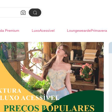


da Premium
LuxoAcessível
LoungeweardePrimavera