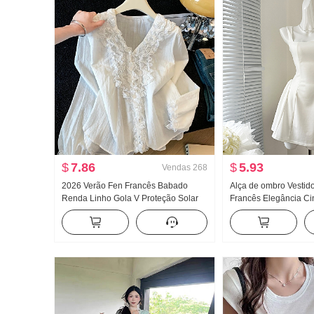
$
7.86
$
5.93
Vendas
268
2026 Verão Fen Francês Babado
Alça de ombro Vestido
Renda Linho Gola V Proteção Solar
Francês Elegância Ci
Camisa Manga longa feminina Solto
Efeito emagrecedor S
Design Sentido Para cima
curta