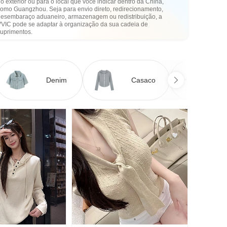
o exterior ou para o local que você indicar dentro da China,
como Guangzhou. Seja para envio direto, redirecionamento,
desembaraço aduaneiro, armazenagem ou redistribuição, a
VVIC pode se adaptar à organização da sua cadeia de
suprimentos.
Denim
Casaco
Ve