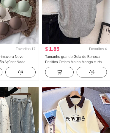
$
1.85
Favoritos
17
Favoritos
4
primavera Novo
Tamanho grande Gola de Boneca
ão Açúcar Nada
Positivo Ombro Malha Manga curta
aixa de roupa Peito
Camiseta Feminino Verão Design
to emagrecedor
Sentido Modelo Curto Ajustado
o
Pequeno Voar Manga Compaixão Top