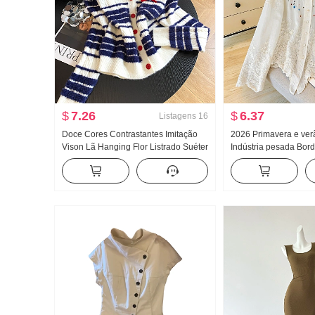
$
7.26
$
6.37
Listagens
16
Doce Cores Contrastantes Imitação
2026 Primavera e ve
Vison Lã Hanging Flor Listrado Suéter
Indústria pesada Bor
Efeito emagrecedor Gola V Gola Polo
Boneca Camisa femin
Renda Malha Cardigã
Retrô Proteção Solar