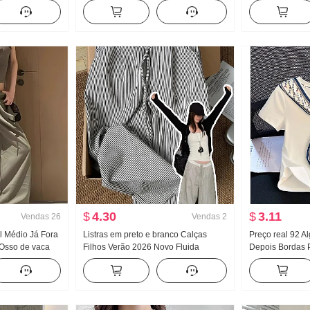
Pernas Casual
Feminino Verão Garota estilosa
Sem mangas Col
Apertado Novo Botão Design Sentido
Ajustado Efeit
Modelo Curto Top
Curto Camiseta
$
4.30
$
3.11
Vendas
26
Vendas
2
al Médio Já Fora
Listras em preto e branco Calças
Preço real 92 A
Osso de vaca
Filhos Verão 2026 Novo Fluida
Depois Bordas 
trabalho Regata
Pingente Sentido Velho Dinheiro
de seda Ajustad
a Pernas
Vento Calças Para pessoas baixas
Camiseta Femin
rte Calça
Descontraído Vento Calças de perna
larga