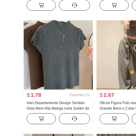
Cintura alta Ajustado A palavra Para
jeans Solto Largura 
pessoas baixas Design Sentido
Calças
Guarda-chuva Saia
$
1.78
$
2.67
Favoritos
31
Han Departamento Design Sentido
Oficial Figura Foto re
Gola Meio Alta Manga curta Suéter de
Grande Bens u Colar 
Malha Feminino Outono 2024 Novo
Fivela Caracteres de 
Cor sólida Versátil Ajustado Efeito
Alça de ombro Largur
emagrecedor Top
Arrastar no chão Espo
comprida Conjunto