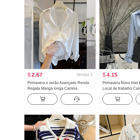
$
2.67
$
4.15
Vendas
3
Primavera e verão Avançado Renda
Primavera Novo Han 
Regata Manga longa Camisa
Local de trabalho Cas
feminino Solto Conjunto de duas
Conjunto Feminino El
peças Doce Fresco
Listrado Camisa Cintu
midi Conjunto de dua