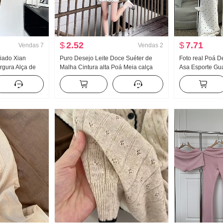
$
2.52
$
7.71
Vendas
7
Vendas
2
riado Xian
Puro Desejo Leite Doce Suéter de
Foto real Poá D
rgura Alça de
Malha Cintura alta Poá Meia calça
Asa Esporte Gu
ido feminino
Saia curta Para pessoas baixas Han
Novo Luz A. Ven
tido longo
Departamento Dopamina Beleza
emagrecedor Ca
incrível Vestir Pegue Um conjunto
completo