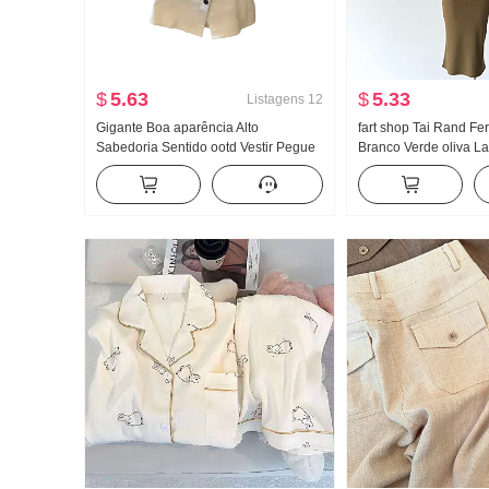
$
5.63
$
5.33
Listagens
12
Gigante Boa aparência Alto
fart shop Tai Rand Fe
Sabedoria Sentido ootd Vestir Pegue
Branco Verde oliva La
Um conjunto completo 2026 Novo
Ombro Pit Artigo Vest
Irregular Jeans Saia Mulher Verão
Primavera e verão Ves
Conjunto