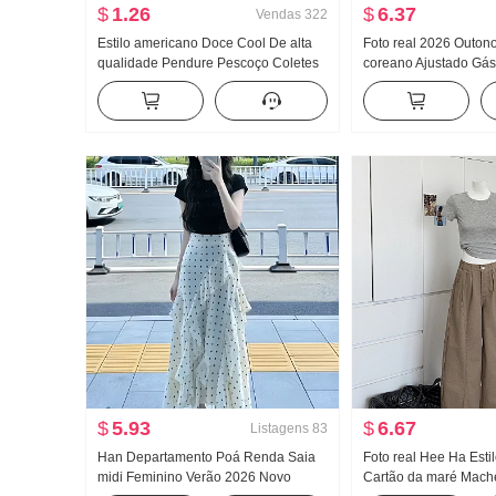
$
1.26
$
6.37
Vendas
322
Estilo americano Doce Cool De alta
Foto real 2026 Outono
qualidade Pendure Pescoço Coletes
coreano Ajustado Gás
feminino Verão Uso externo Dentro
Design Sentido Nich
Pegue Camiseta de base Garota
Listrado Cintura aju
estilosa Malha Tomara que caia Top
longa Camisa feminin
$
5.93
$
6.67
Listagens
83
Han Departamento Poá Renda Saia
Foto real Hee Ha Esti
midi Feminino Verão 2026 Novo
Cartão da maré Mach