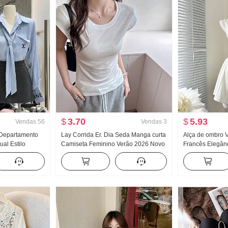
$
3.70
$
5.93
Vendas
56
Vendas
3
Departamento
Lay Corrida Er. Dia Seda Manga curta
Alça de ombro V
ual Estilo
Camiseta Feminino Verão 2026 Novo
Francês Elegânc
egância
Frio Sentido Dentro Pegue O fundo do
Efeito emagrece
ra alta Saia
poço Ajustado Voar Manga Top
curta
s peças