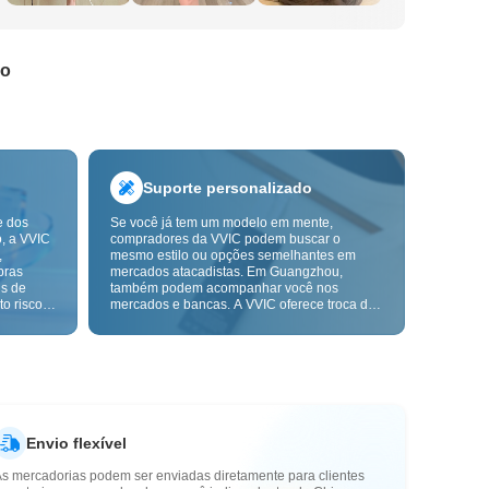
do
Suporte personalizado
e dos
Se você já tem um modelo em mente,
o, a VVIC
compradores da VVIC podem buscar o
,
mesmo estilo ou opções semelhantes em
pras
mercados atacadistas. Em Guangzhou,
ns de
também podem acompanhar você nos
o risco,
mercados e bancas. A VVIC oferece troca de
. A
etiquetas e embalagens, e em breve terá
ça e as
OEM por imagem ou amostra, para tornar
mais
suas compras mais controláveis e alinhadas
s-venda.
ao ritmo do seu negócio.
Envio flexível
As mercadorias podem ser enviadas diretamente para clientes