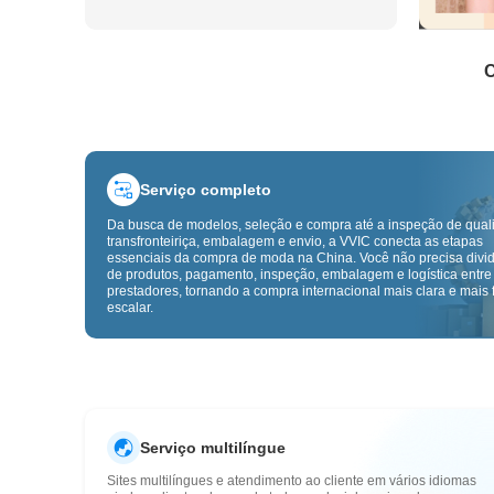
C
Serviço completo
Da busca de modelos, seleção e compra até a inspeção de qual
transfronteiriça, embalagem e envio, a VVIC conecta as etapas
essenciais da compra de moda na China. Você não precisa divid
de produtos, pagamento, inspeção, embalagem e logística entre
prestadores, tornando a compra internacional mais clara e mais f
escalar.
Serviço multilíngue
Sites multilíngues e atendimento ao cliente em vários idiomas