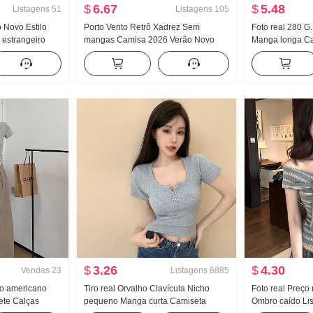
$
6.67
$
5.48
Listagens
51
Listagens
105
 Novo Estilo
Porto Vento Retrô Xadrez Sem
Foto real 280 G.
 estrangeiro
mangas Camisa 2026 Verão Novo
Manga longa Ca
o pequeno
Francês Gola V Sem mangas Colete
base Feminino M
stada Manga
Cintura ajustada Efeito emagrecedor
Primavera e out
o
Regata
Solto Com capu
$
3.26
$
4.30
Vendas
23
Listagens
6885
lo americano
Tiro real Orvalho Clavícula Nicho
Foto real Preço 
ete Calças
pequeno Manga curta Camiseta
Ombro caído Li