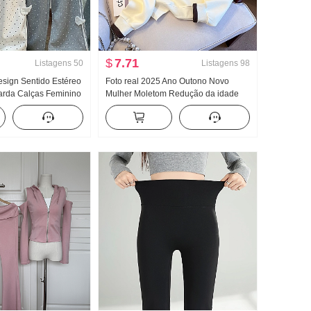
$
7.71
Listagens
50
Listagens
98
esign Sentido Estéreo
Foto real 2025 Ano Outono Novo
arda Calças Feminino
Mulher Moletom Redução da idade
to Solto Reto Efeito
Metade Zíper Moda Gola POLO
lça casual
Casual Versátil Efeito emagrecedor