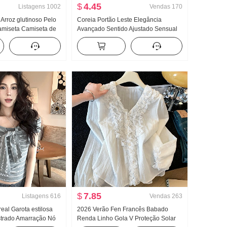
$
4.45
Listagens
1002
Vendas
170
 Arroz glutinoso Pelo
Coreia Portão Leste Elegância
miseta Camiseta de
Avançado Sentido Ajustado Sensual
odelo fino Estilo
Puro Desejo Vento Mulher Fita
ono Cor sólida Novo
flutuante Manga curta Malha
z Top
Camiseta Top
$
7.85
Listagens
616
Vendas
263
real Garota estilosa
2026 Verão Fen Francês Babado
strado Amarração Nó
Renda Linho Gola V Proteção Solar