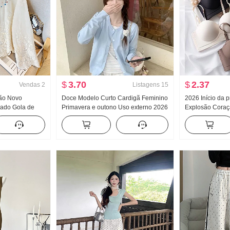
$
3.70
$
2.37
Vendas
2
Listagens
15
rão Novo
Doce Modelo Curto Cardigã Feminino
2026 Início da 
dado Gola de
Primavera e outono Uso externo 2026
Explosão Coraç
ino Francês
Novo Fora Pegue Início do outono
Marcas Dentro F
 Cardigã
chic Este ano Popular De Malha
Almofadas Efei
Casaco
Coletes feminin