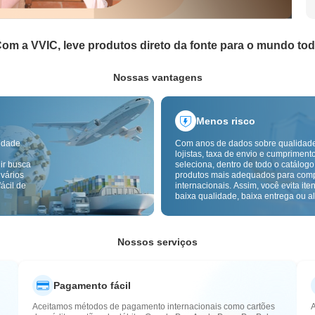
om a VVIC, leve produtos direto da fonte para o mundo to
Nossas vantagens
Menos risco
idade
Com anos de dados sobre qualidad
lojistas, taxa de envio e cumpriment
ir busca
seleciona, dentro de todo o catálogo
 vários
produtos mais adequados para com
ácil de
internacionais. Assim, você evita ite
baixa qualidade, baixa entrega ou alt
com um fornecimento mais confiável
inspeção de qualidade transfronteiri
etiquetas de origem reduzem ainda 
riscos de qualidade, alfândega e pó
Nossos serviços
Pagamento fácil
Aceitamos métodos de pagamento internacionais como cartões