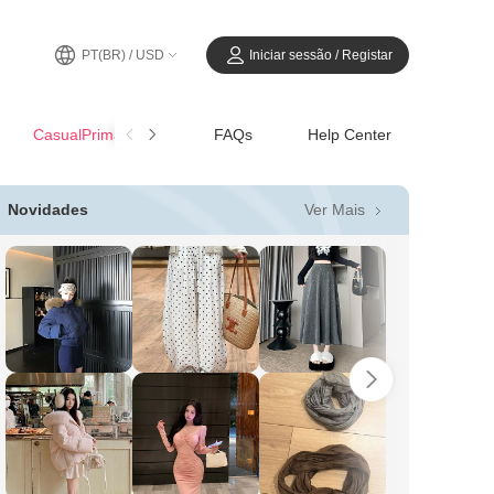
PT(BR) / USD
Iniciar sessão / Registar
CasualPrimavera-Verão
FAQs
Help Center
Ver Mais
Novidades
