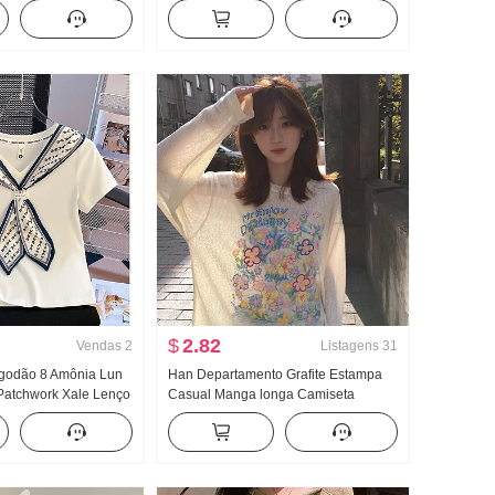
ete feminino
Camisa Manga longa feminina Solto
o emagrecedor Modelo
Design Sentido Para cima
 Top
$
2.82
Vendas
2
Listagens
31
lgodão 8 Amônia Lun
Han Departamento Grafite Estampa
Patchwork Xale Lenço
Casual Manga longa Camiseta
o Gola V Manga curta
Proteção Solar Suéter Feminino
ino
Primavera e verão Solto Descontraído
Vento frio Sentido Gola redonda Top