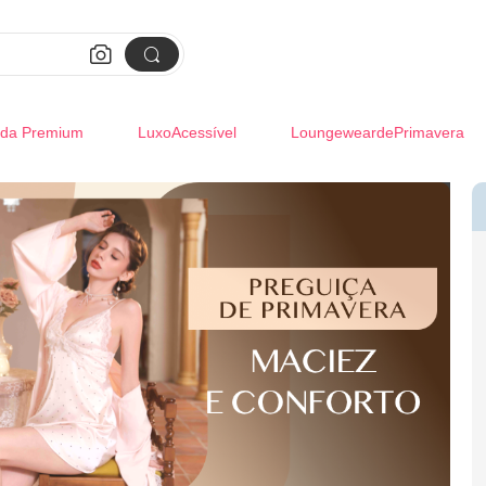


da Premium
LuxoAcessível
LoungeweardePrimavera