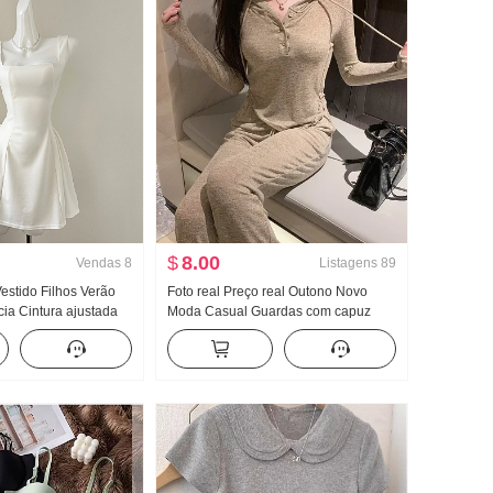
$
8.00
Vendas
8
Listagens
89
estido Filhos Verão
Foto real Preço real Outono Novo
ia Cintura ajustada
Moda Casual Guardas com capuz
dor Saia regata Saia
Guarda Calças Efeito emagrecedor
Conjunto Conjunto de esportes
Feminino Estilo