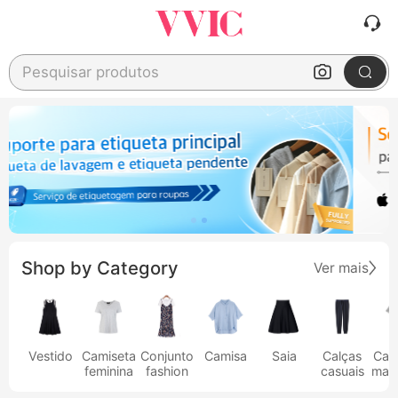
Pesquisar produtos
Shop by Category
Ver mais
Vestido
Camiseta
Conjunto
Camisa
Saia
Calças
Cam
feminina
fashion
casuais
masc