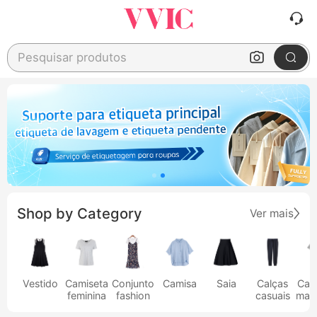
Pesquisar produtos
Shop by Category
Ver mais
Vestido
Camiseta
Conjunto
Camisa
Saia
Calças
Cam
feminina
fashion
casuais
masc