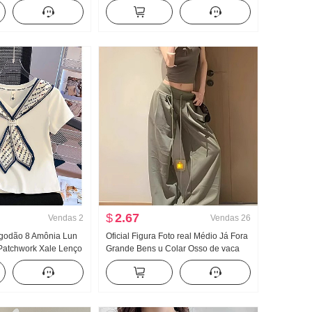
odelo fino Estilo
pequeno Ajustado Efeito
ono Cor sólida Novo
emagrecedor Vestido longo Conjunto
z Top
de duas peças
$
2.67
Vendas
2
Vendas
26
lgodão 8 Amônia Lun
Oficial Figura Foto real Médio Já Fora
Patchwork Xale Lenço
Grande Bens u Colar Osso de vaca
o Gola V Manga curta
Fivela Caracteres de trabalho Regata
ino
Alça de ombro Largura Pernas
Arrastar no chão Esporte Calça
comprida Conjunto