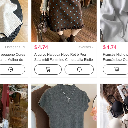
$
4.74
$
4.74
Listagens
19
Favoritos
7
l pequeno Cores
Arquivo Na boca Novo Retrô Poá
Francês Nicho 
alha Mulher de
Saia midi Feminino Cintura alta Efeito
Francês Luz Coz
no Novo Fora
emagrecedor Comprimento Médio
POLO Manga lo
em mangas Top
Versátil Elegância Saia