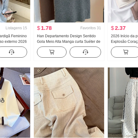
$
1.78
$
2.37
Listagens
15
Favoritos
31
ardigã Feminino
Han Departamento Design Sentido
2026 Início da 
so externo 2026
Gola Meio Alta Manga curta Suéter de
Explosão Coraç
io do outono
Malha Feminino Outono 2024 Novo
Marcas Dentro F
r De Malha
Cor sólida Versátil Ajustado Efeito
Almofadas Efei
emagrecedor Top
Coletes feminin