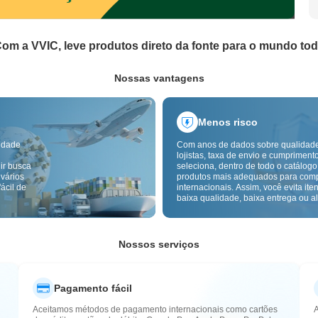
om a VVIC, leve produtos direto da fonte para o mundo to
Nossas vantagens
Menos risco
idade
Com anos de dados sobre qualidad
lojistas, taxa de envio e cumpriment
ir busca
seleciona, dentro de todo o catálogo
 vários
produtos mais adequados para com
ácil de
internacionais. Assim, você evita ite
baixa qualidade, baixa entrega ou alt
com um fornecimento mais confiável
inspeção de qualidade transfronteiri
etiquetas de origem reduzem ainda 
riscos de qualidade, alfândega e pó
Nossos serviços
Pagamento fácil
Aceitamos métodos de pagamento internacionais como cartões