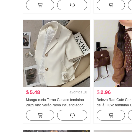
Sem mangas Colete feminino
Feminino Primavera 
Ajustado Efeito emagrecedor Modelo
Casaco Calça boca de
Curto Camiseta Top
de três peças
$
5.48
$
2.96
Favoritos
18
Manga curta Terno Casaco feminino
Beleza Rad Café Cor 
2025 Ano Verão Novo Influenciador
de lã Fluxo feminino
Commuting Para pessoas baixas
linha Solto Sentido M
Ultra Modelo Curto Pequeno O terno
Saia midi Conjunto de