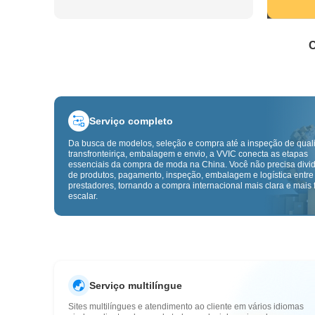
C
Serviço completo
Da busca de modelos, seleção e compra até a inspeção de qual
transfronteiriça, embalagem e envio, a VVIC conecta as etapas
essenciais da compra de moda na China. Você não precisa divid
de produtos, pagamento, inspeção, embalagem e logística entre
prestadores, tornando a compra internacional mais clara e mais f
escalar.
Serviço multilíngue
Sites multilíngues e atendimento ao cliente em vários idiomas