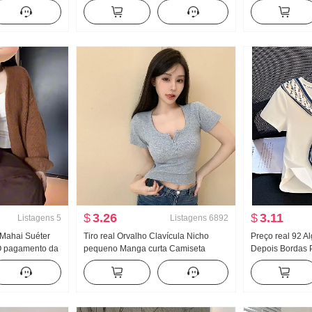
Ombro de Fora
feminino Solto Conjunto de duas
base Feminino M
 sino Conjunto
peças Doce Fresco
Primavera e out
Solto Com capu
$
3.26
$
3.11
Listagens
5
Listagens
6892
Mahai Suéter
Tiro real Orvalho Clavícula Nicho
Preço real 92 A
 O pagamento da
pequeno Manga curta Camiseta
Depois Bordas 
alha Cardigã
Feminino Verão Garota estilosa
de seda Ajustad
 três peças
Apertado Novo Botão Design Sentido
Camiseta Femin
Modelo Curto Top