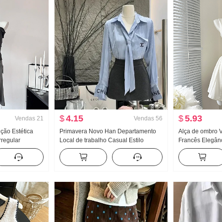
$
4.15
$
5.93
Vendas
21
Vendas
56
ção Estética
Primavera Novo Han Departamento
Alça de ombro V
rregular
Local de trabalho Casual Estilo
Francês Elegânc
nado Ombro Lay
Conjunto Feminino Elegância
Efeito emagrece
clinado Pêndulo
Listrado Camisa Cintura alta Saia
curta
midi Conjunto de duas peças