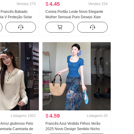
$
4.45
Vendas
275
Vendas
254
 Francês Babado
Coreia Portão Leste Novo Elegante
la V Proteção Solar
Mulher Sensual Puro Desejo Xian
onga feminina Solto
Corpo Lado Departamento Fivela
 Para cima
Manga curta Malha Camiseta Top
$
4.59
Listagens
1002
Listagens
26
 Arroz glutinoso Pelo
Francês Azul Vestido Filhos Verão
miseta Camiseta de
2025 Novo Design Sentido Nicho