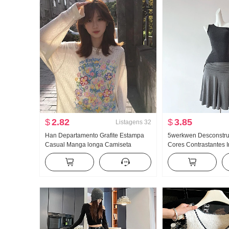
$
2.82
$
3.85
Listagens
32
Han Departamento Grafite Estampa
5werkwen Desconstru
Casual Manga longa Camiseta
Cores Contrastantes I
Proteção Solar Suéter Feminino
Conjunto Grupo Incli
Primavera e verão Solto Descontraído
Corrida Er. Regata In
Vento frio Sentido Gola redonda Top
Saia média Conjunto