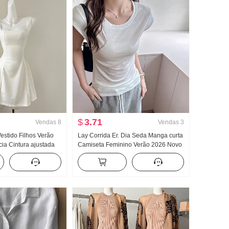
$
3.71
Vendas
8
Vendas
3
estido Filhos Verão
Lay Corrida Er. Dia Seda Manga curta
ia Cintura ajustada
Camiseta Feminino Verão 2026 Novo
dor Saia regata Saia
Frio Sentido Dentro Pegue O fundo do
poço Ajustado Voar Manga Top