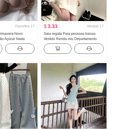
$
3.33
Favoritos
17
Vendas
17
primavera Novo
Saia regata Para pessoas baixas
ão Açúcar Nada
Vestido Renda miu Departamento
aixa de roupa Peito
Kochi Vestir Pegue Milhares de ouro
to emagrecedor
Xiaoyang Saia
o