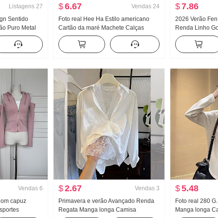
$
6.67
$
7.86
Listagens
27
Vendas
24
ign Sentido
Foto real Hee Ha Estilo americano
2026 Verão Fen
ão Puro Metal
Cartão da maré Machete Calças
Renda Linho Go
stada Efeito
jeans Solto Largura Pernas Casual
Camisa Manga l
anga longa
Calças
Design Sentido
$
2.67
$
5.48
Vendas
6
Vendas
3
 Com capuz
Primavera e verão Avançado Renda
Foto real 280 G.
sportes
Regata Manga longa Camisa
Manga longa Ca