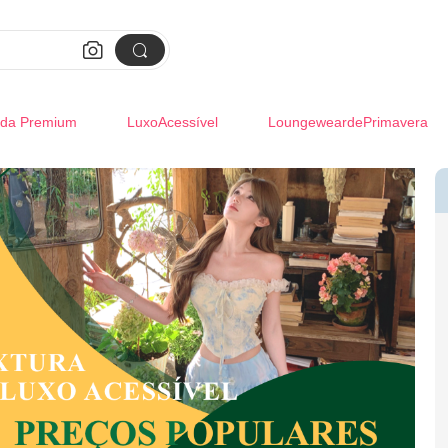


da Premium
LuxoAcessível
LoungeweardePrimavera