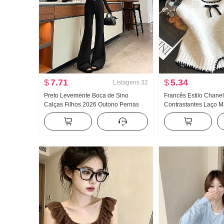
$
7.71
$
5.34
Listagens
32
Preto Levemente Boca de Sino
Francês Estilo Chane
Calças Filhos 2026 Outono Pernas
Contrastantes Laço M
bonitas Deus Calças Cintura alta
colete 2026 Ano Outo
Supermodelo Calças Ajustado
Pegue Pilha Vestir S
Elasticidade Casual Boca de sino
Calça social