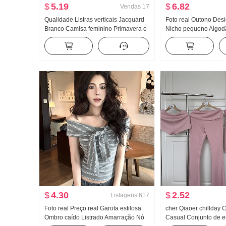
$
5.19
$
6.82
Vendas
17
Qualidade Listras verticais Jacquard
Foto real Outono Des
Branco Camisa feminino Primavera e
Nicho pequeno Algod
verão Solto Sentido Solto Elegância
Decoração Cintura aju
Versátil Manga longa Camisa
emagrecedor Solto M
Proteção Solar Top
Camisa Top feminino
$
4.30
$
2.52
Listagens
617
Foto real Preço real Garota estilosa
cher Qiaoer chillday
Ombro caído Listrado Amarração Nó
Casual Conjunto de e