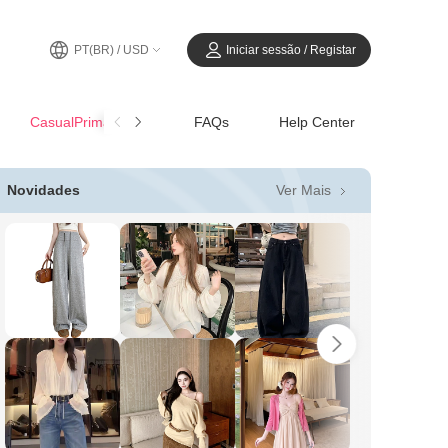
PT(BR) / USD
Iniciar sessão / Registar
CasualPrimavera-Verão
FAQs
Help Center
Ver Mais
Novidades
