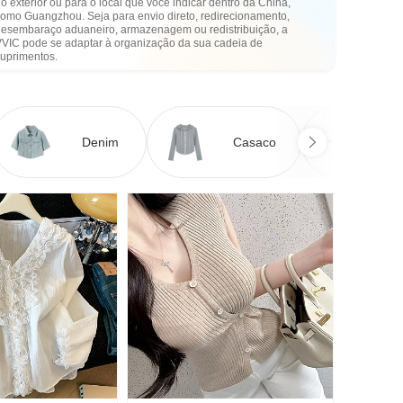
o exterior ou para o local que você indicar dentro da China,
como Guangzhou. Seja para envio direto, redirecionamento,
desembaraço aduaneiro, armazenagem ou redistribuição, a
VVIC pode se adaptar à organização da sua cadeia de
suprimentos.
Denim
Casaco
Ve