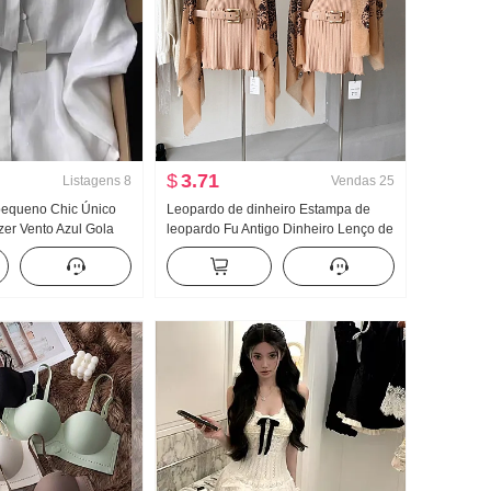
$
3.71
Listagens
8
Vendas
25
pequeno Chic Único
Leopardo de dinheiro Estampa de
er Vento Azul Gola
leopardo Fu Antigo Dinheiro Lenço de
nga Camisa feminino
seda Xale Cavar Ombro Malha Saia
midi