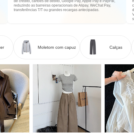
de crédito, cartões de débito, Google Pay, Apple Pay e PayPal,
n
e
reduzindo as barreiras operacionais de Alipay, WeChat Pay,
transferências T/T ou grandes recargas antecipadas.
er
Moletom com capuz
Calças