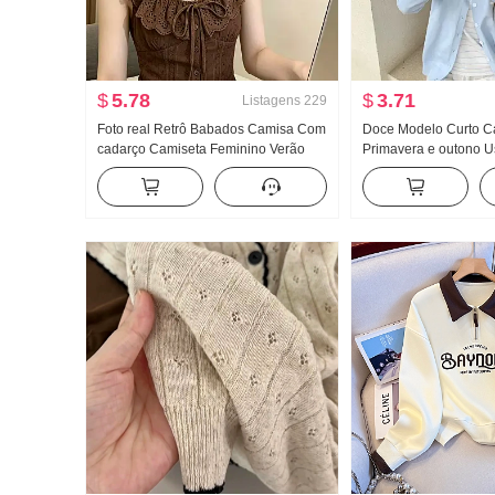
$
5.78
$
3.71
Listagens
229
Foto real Retrô Babados Camisa Com
Doce Modelo Curto C
cadarço Camiseta Feminino Verão
Primavera e outono U
Recorte vazado Renda Ajustado
Novo Fora Pegue Iníc
Cintura ajustada Curto Top chic
chic Este ano Popula
Casaco