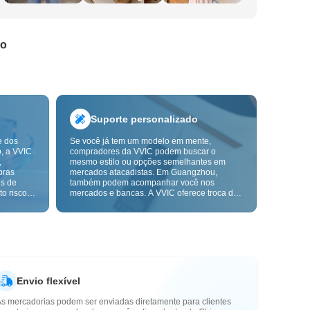
do
Suporte personalizado
e dos
Se você já tem um modelo em mente,
o, a VVIC
compradores da VVIC podem buscar o
,
mesmo estilo ou opções semelhantes em
pras
mercados atacadistas. Em Guangzhou,
ns de
também podem acompanhar você nos
o risco,
mercados e bancas. A VVIC oferece troca de
. A
etiquetas e embalagens, e em breve terá
ça e as
OEM por imagem ou amostra, para tornar
mais
suas compras mais controláveis e alinhadas
s-venda.
ao ritmo do seu negócio.
Envio flexível
As mercadorias podem ser enviadas diretamente para clientes