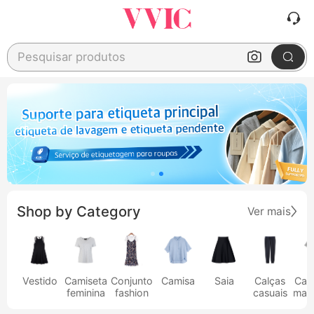
Pesquisar produtos
Shop by Category
Ver mais
Vestido
Camiseta
Conjunto
Camisa
Saia
Calças
Cam
feminina
fashion
casuais
masc