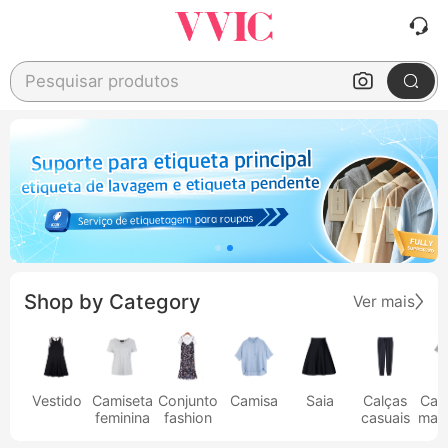
Pesquisar produtos
Shop by Category
Ver mais
Vestido
Camiseta
Conjunto
Camisa
Saia
Calças
Cam
feminina
fashion
casuais
masc