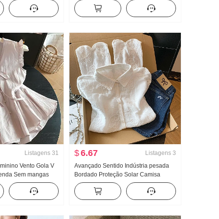
ado Sem mangas Para
Verão Vestir Pegue Design Sentido
til Moda Efeito
Único Bonita Gigante Boa aparência
egância
De Modelo Curto Top
$
6.67
Listagens
31
Listagens
3
minino Vento Gola V
Avançado Sentido Indústria pesada
enda Sem mangas
Bordado Proteção Solar Camisa
ca Feminino Verão
feminino Verão Modelo fino 2026
Solto A palavra Folha
Novo Solto Redução da idade Fora
Regata
Pegue Manga longa Top