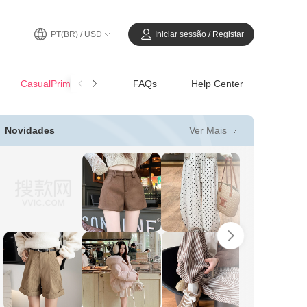
PT(BR) / USD
Iniciar sessão / Registar
CasualPrimavera-Verão
FAQs
Help Center
Ver Mais
Novidades
