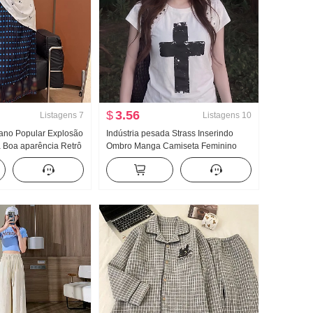
$
3.56
Listagens
7
Listagens
10
 ano Popular Explosão
Indústria pesada Strass Inserindo
a Boa aparência Retrô
Ombro Manga Camiseta Feminino
a Saia midi Feminino
Verão Estilo americano Vestir Pegue
 Saia
Branco Doce Cool Estampa Modelo
Curto Top