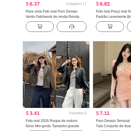
$
6.37
$
6.82
Listagens
17
Para cima Foto real Puro Desejo
Foto real Preço real
Vento Patchwork de renda Renda
Padrão Levemente Bo
Alça de ombro O espartilho Preto
Calças jeans Feminin
Colete feminino Primavera e verão
Cintura Baixa Solto L
Cintura ajustada Efeito emagrecedor
Efeito emagrecedor B
Dentro Pegue
Calças
$
3.41
$
7.11
Favoritos
9
Foto real 2026 Roupa de outono
Puro Desejo Sensual 
Novo Mm gordo Tamanho grande
Tule Conjunto de dua