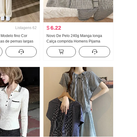
$
6.22
Listagens
62
 Modelo fino Cor
Novo De Pelo 240g Manga longa
as de pernas largas
Calça comprida Homens Pijama
olto Versátil Efeito
Primavera e outono Inverno Cardigã
rastar no chão Calças
Gola Polo Roupas para casa l-3xl
alça casual