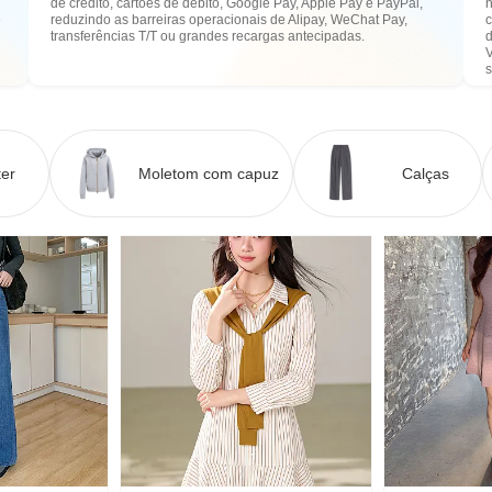
de crédito, cartões de débito, Google Pay, Apple Pay e PayPal,
n
e
reduzindo as barreiras operacionais de Alipay, WeChat Pay,
transferências T/T ou grandes recargas antecipadas.
er
Moletom com capuz
Calças