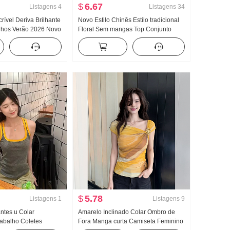
$
6.67
Listagens
4
Listagens
34
rível Deriva Brilhante
Novo Estilo Chinês Estilo tradicional
ilhos Verão 2026 Novo
Floral Sem mangas Top Conjunto
cês Roxo Malha
Feminino Verão Modelo fino Fluida
do
Sentido Branco Calças de perna larga
Zen Conjunto de duas peças
$
5.78
Listagens
1
Listagens
9
ntes u Colar
Amarelo Inclinado Colar Ombro de
rabalho Coletes
Fora Manga curta Camiseta Feminino