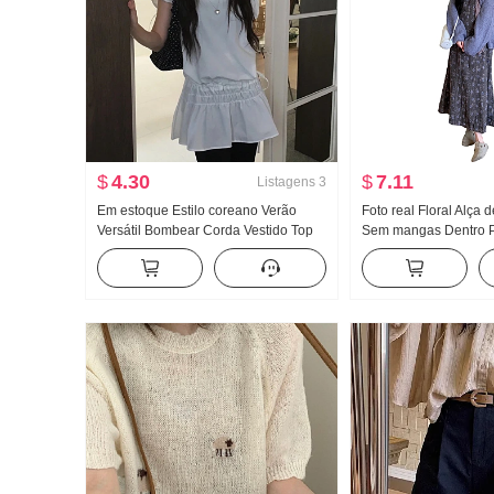
$
4.30
$
7.11
Listagens
3
Em estoque Estilo coreano Verão
Foto real Floral Alça 
Versátil Bombear Corda Vestido Top
Sem mangas Dentro 
Feminino
Comprimento Médio D
Vento Casaco de cami
de peças