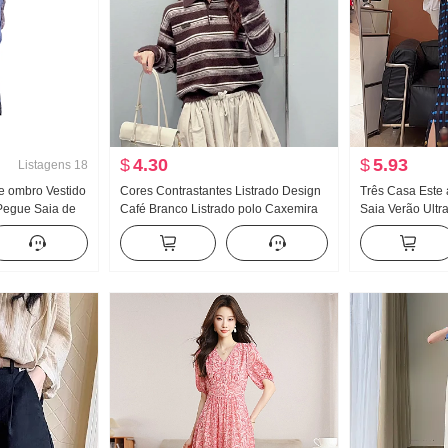
$
4.30
$
5.93
Listagens
18
de ombro Vestido
Cores Contrastantes Listrado Design
Três Casa Este
Pegue Saia de
Café Branco Listrado polo Caxemira
Saia Verão Ultr
escontraído
Tecido misto Pelúcia Manga longa
Cartoon Estamp
sola 2 Conjunto
Suéter Suéter de Malha 26 Outono e
2025 Novo Reto
inverno Novo