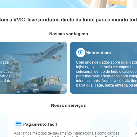
om a VVIC, leve produtos direto da fonte para o mundo to
Nossas vantagens
Menos risco
idade
Com anos de dados sobre qualidad
lojistas, taxa de envio e cumpriment
ir busca
seleciona, dentro de todo o catálogo
 vários
produtos mais adequados para com
ácil de
internacionais. Assim, você evita ite
baixa qualidade, baixa entrega ou alt
com um fornecimento mais confiável
inspeção de qualidade transfronteiri
etiquetas de origem reduzem ainda 
riscos de qualidade, alfândega e pó
Nossos serviços
Pagamento fácil
Aceitamos métodos de pagamento internacionais como cartões