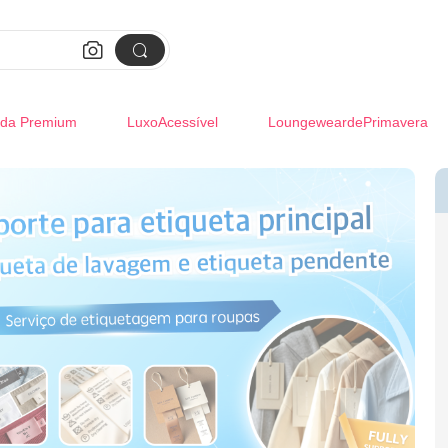


da Premium
LuxoAcessível
LoungeweardePrimavera