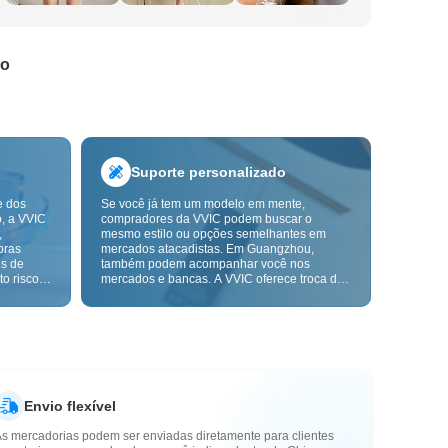
do
Suporte personalizado
e dos
Se você já tem um modelo em mente,
o, a VVIC
compradores da VVIC podem buscar o
,
mesmo estilo ou opções semelhantes em
pras
mercados atacadistas. Em Guangzhou,
ns de
também podem acompanhar você nos
o risco,
mercados e bancas. A VVIC oferece troca de
. A
etiquetas e embalagens, e em breve terá
ça e as
OEM por imagem ou amostra, para tornar
mais
suas compras mais controláveis e alinhadas
s-venda.
ao ritmo do seu negócio.
Envio flexível
As mercadorias podem ser enviadas diretamente para clientes