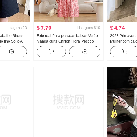
$
7.70
$
4.74
Listagens
33
Listagens
619
rabalho Shorts
Foto real Para pessoas baixas Verão
2023 Primavera
 fino Solto A
Manga curta Chiffon Floral Vestido
Mulher com calç
as Calças do
Novo Gola V Ajustado Elegância
Fluida Sentido S
rô 5 Cinco
Efeito emagrecedor Saia em A Filhos
emagrecedor Ar
Calças
ins Estudante C