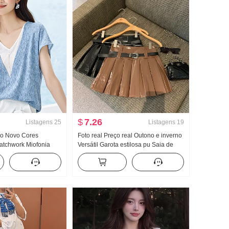
$
7.26
Listagens
25
Listagens
19
o Novo Cores
Foto real Preço real Outono e inverno
atchwork Miofonia
Versátil Garota estilosa pu Saia de
anga Feminino Cintura
couro
eta