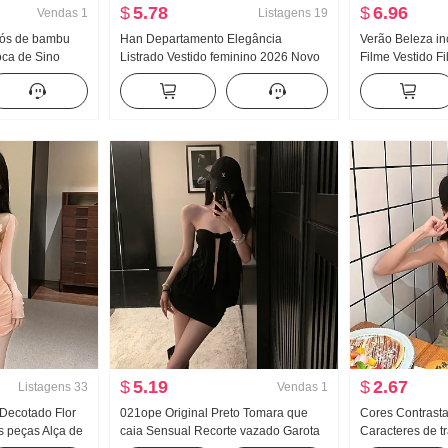
$
5.78
$
6.96
Vendas
1
Listagens
19
 Nós de bambu
Han Departamento Elegância
Verão Beleza inc
ca de Sino
Listrado Vestido feminino 2026 Novo
Filme Vestido F
o Verão Novo
Commuting Vento Xale Design
Elegância Fran
argura Pernas
Sentido Nicho pequeno Cintura
Avançado Senti
oca de sino
ajustada Camisa Saia
$
5.19
$
2.67
Listagens
33
Vendas
1
Decotado Flor
021ope Original Preto Tomara que
Cores Contrasta
s peças Alça de
caia Sensual Recorte vazado Garota
Caracteres de t