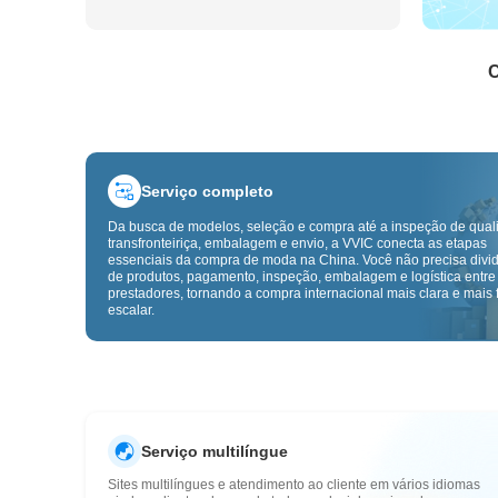
C
Serviço completo
Da busca de modelos, seleção e compra até a inspeção de qual
transfronteiriça, embalagem e envio, a VVIC conecta as etapas
essenciais da compra de moda na China. Você não precisa divid
de produtos, pagamento, inspeção, embalagem e logística entre
prestadores, tornando a compra internacional mais clara e mais f
escalar.
Serviço multilíngue
Sites multilíngues e atendimento ao cliente em vários idiomas