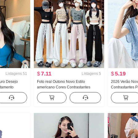
$
7.11
$
5.19
Listagens
51
Listagens
5
Puro Desejo
Foto real Outono Novo Estilo
2026 Verão Nov
rtamento
americano Cores Contrastantes
Contrastantes P
e ombro
Patchwork Guarda Calças Feminino
Sentido Lian M
rdigã Outono
Cintura alta Design Sentido Casual
ajustada Camis
as peças
Calça comprida Banana Calças
Machete Calças