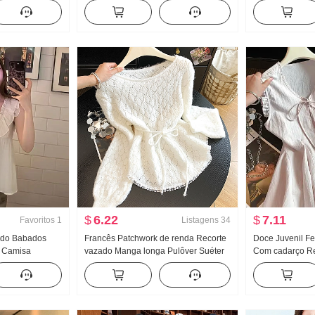
 longa Rugas
estilosa Saia lápis Acetato Dia Seda
feminino Ajust
to emagrecedor
Modelo Curto Vestido
cima Novo Versá
emagrecedor El
$
6.22
$
7.11
Favoritos
1
Listagens
34
tido Babados
Francês Patchwork de renda Recorte
Doce Juvenil Fe
 Camisa
vazado Manga longa Pulôver Suéter
Com cadarço R
Ao mesmo tempo
de Malha Feminino Início do outono
Camisa de bone
na Top
Novo Wen Suave Ceroso Cintura
Design Sentido 
ajustada Gás estrangeiro Top
de lótus Saias 