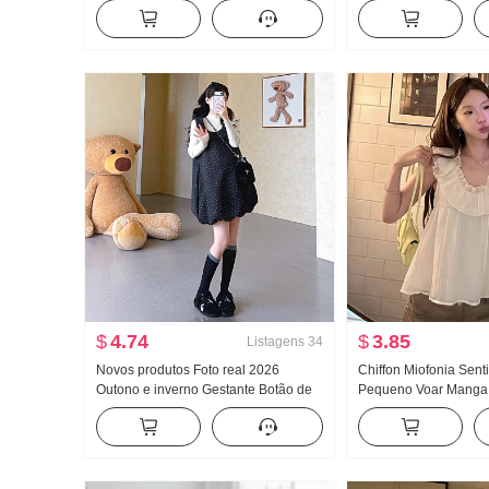
Feminino Moda Doce e Picante
ombro Vestido Manga
Listrado Regata Jaqueta de couro
Cintura ajustada Efei
Casaco Conjunto de duas peças
Saia justa Saia curta
$
4.74
$
3.85
Listagens
34
Novos produtos Foto real 2026
Chiffon Miofonia Sen
Outono e inverno Gestante Botão de
Pequeno Voar Manga
flores Floral Saia regata Solto Coberto
feminino Verão Luz 
Carne Malha O fundo do poço
Fresco Camisa peque
Conjunto de duas peças