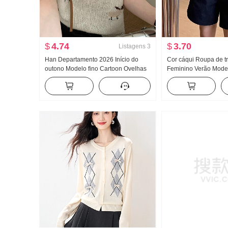
$
4.74
$
3.70
Listagens
3
Han Departamento 2026 Início do
Cor cáqui Roupa de t
outono Modelo fino Cartoon Ovelhas
Feminino Verão Modelo
Mohair Manga curta Suéter de Malha
palavra Largura Pern
Feminino Versátil Redução da idade
meio Cintura alta Ret
Suéter Top Estilo
pontos Algodão Puro 