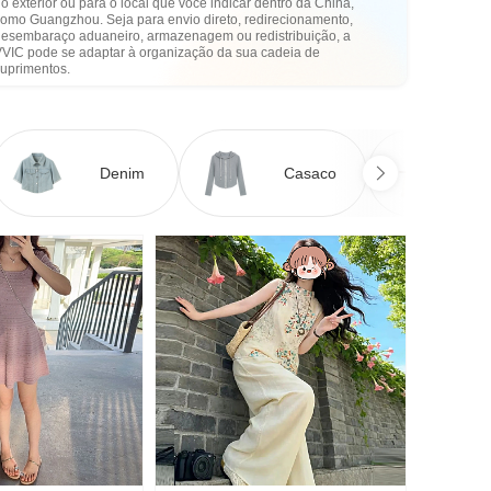
o exterior ou para o local que você indicar dentro da China,
como Guangzhou. Seja para envio direto, redirecionamento,
desembaraço aduaneiro, armazenagem ou redistribuição, a
VVIC pode se adaptar à organização da sua cadeia de
suprimentos.
Denim
Casaco
Ve