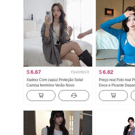
$
6.67
$
6.82
Favoritos
8
Xadrez Com capuz Proteção Solar
Preço real Foto real 
Camisa feminino Verão Novo
Doce e Picante Depa
Bombear Corda Leve e fino Solto
Babado Rugas Alça d
Casual Retrô Descontraído Top
Ombreira Ajustado Ca
Novo Conjunto de du