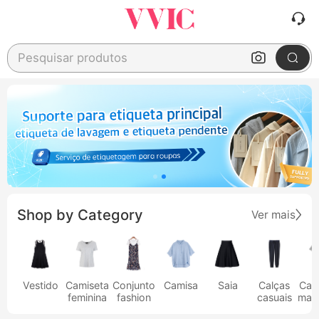
Pesquisar produtos
Shop by Category
Ver mais
Vestido
Camiseta
Conjunto
Camisa
Saia
Calças
Cam
feminina
fashion
casuais
masc