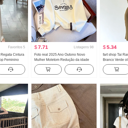
$
7.71
$
5.34
Favoritos
5
Listagens
98
Regata Cintura
Foto real 2025 Ano Outono Novo
fart shop Tai R
op Feminino
Mulher Moletom Redução da idade
Branco Verde ol
ntura elástica
Metade Zíper Moda Gola POLO
Ombro Pit Artigo
njunto de saia
Casual Versátil Efeito emagrecedor
Primavera e ver