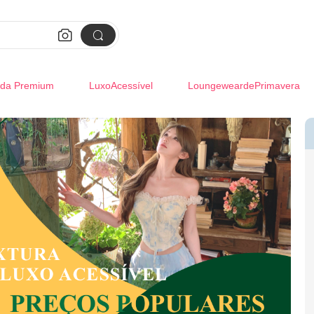


da Premium
LuxoAcessível
LoungeweardePrimavera