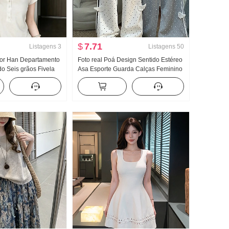
$
7.71
Listagens
3
Listagens
50
Cor Han Departamento
Foto real Poá Design Sentido Estéreo
do Seis grãos Fivela
Asa Esporte Guarda Calças Feminino
nga curta Camiseta
Novo Luz A. Vento Solto Reto Efeito
 Modelo fino Casual
emagrecedor Calça casual
bro Roupas