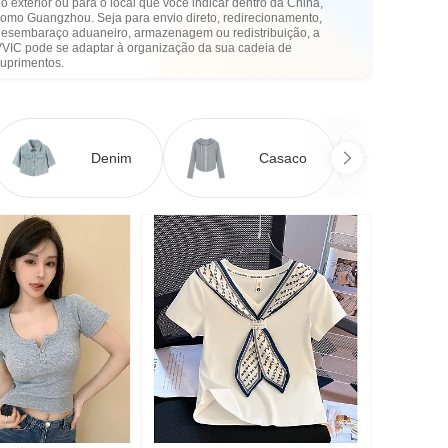
o exterior ou para o local que você indicar dentro da China,
como Guangzhou. Seja para envio direto, redirecionamento,
desembaraço aduaneiro, armazenagem ou redistribuição, a
VVIC pode se adaptar à organização da sua cadeia de
suprimentos.
Denim
Casaco
Ve