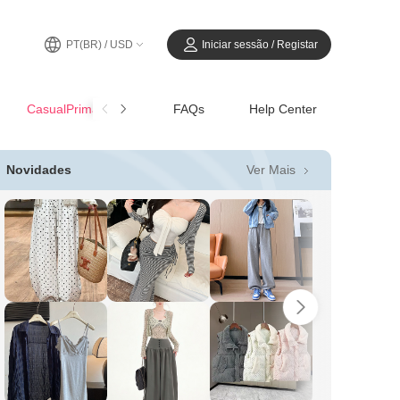
PT(BR) / USD
Iniciar sessão / Registar
CasualPrimavera-Verão
FAQs
Help Center
Ver Mais
Novidades
