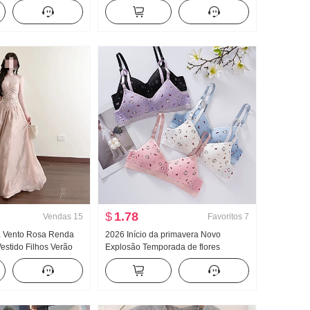
es de trabalho Regata
Feminino Primavera Ombro de Fora
Largura Pernas
Casaco Calça boca de sino Conjunto
o Esporte Calça
de três peças
nto
$
1.78
Vendas
15
Favoritos
7
a Vento Rosa Renda
2026 Início da primavera Novo
estido Filhos Verão
Explosão Temporada de flores
ra-mar Férias
Gatinho Fofo Padrão Dentro Faixa de
do longo
roupa Peito Almofadas Efeito
emagrecedor Coletes feminino