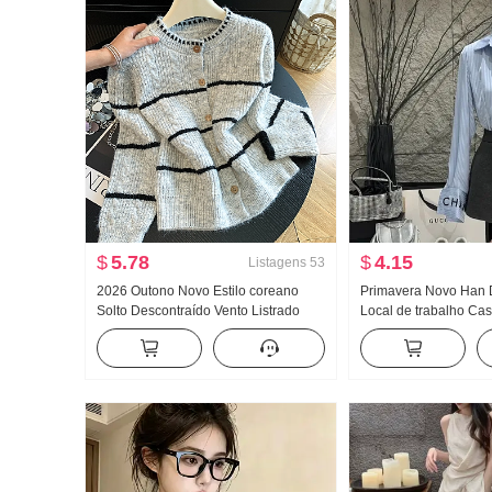
$
5.78
$
4.15
Listagens
53
2026 Outono Novo Estilo coreano
Primavera Novo Han 
Solto Descontraído Vento Listrado
Local de trabalho Cas
Malha Cardigã Feminino Design
Conjunto Feminino El
Sentido Nicho pequeno Casaco de
Listrado Camisa Cintu
camisola Estilo
midi Conjunto de dua