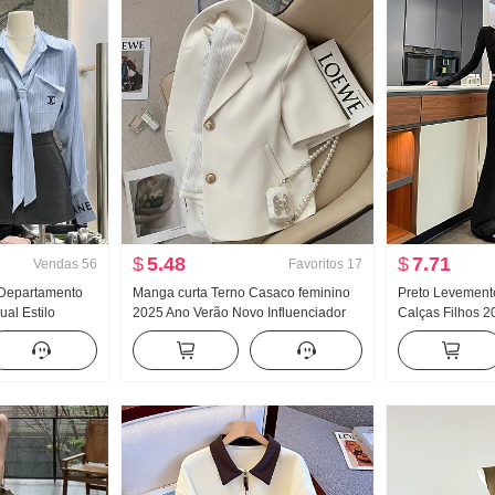
$
5.48
$
7.71
Vendas
56
Favoritos
17
Departamento
Manga curta Terno Casaco feminino
Preto Levement
ual Estilo
2025 Ano Verão Novo Influenciador
Calças Filhos 
egância
Commuting Para pessoas baixas
bonitas Deus Ca
ra alta Saia
Ultra Modelo Curto Pequeno O terno
Supermodelo Ca
s peças
Elasticidade Ca
Calça social