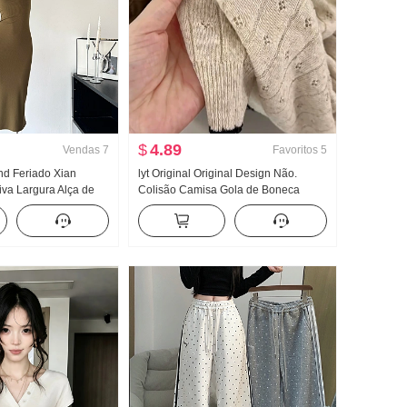
$
4.89
Vendas
7
Favoritos
5
and Feriado Xian
lyt Original Original Design Não.
iva Largura Alça de
Colisão Camisa Gola de Boneca
 Vestido feminino
Malha Top Feminino Verão Novo
ão Vestido longo
Efeito emagrecedor Versátil