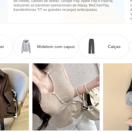
de crédito, cartões de débito, Google Pay, Apple Pay e PayPal,
n
e
reduzindo as barreiras operacionais de Alipay, WeChat Pay,
transferências T/T ou grandes recargas antecipadas.
er
Moletom com capuz
Calças