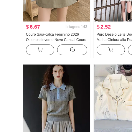
$
6.67
$
2.52
Listagens
143
Couro Saia-calça Feminino 2026
Puro Desejo Leite Do
Outono e inverno Novo Casual Couro
Malha Cintura alta Po
Vestido de calça Versátil Saia midi
Saia curta Para pess
Pele de PU Saia curta Cintura alta A
Departamento Dopam
palavra Saia-calça
incrível Vestir Pegue
completo