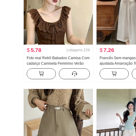
$
5.78
$
7.26
Listagens
229
Foto real Retrô Babados Camisa Com
Francês Sem mangas 
cadarço Camiseta Feminino Verão
ajustada Amarração T
Recorte vazado Renda Ajustado
Verão Popular Novo Ci
Cintura ajustada Curto Top chic
Solto Calça casual Co