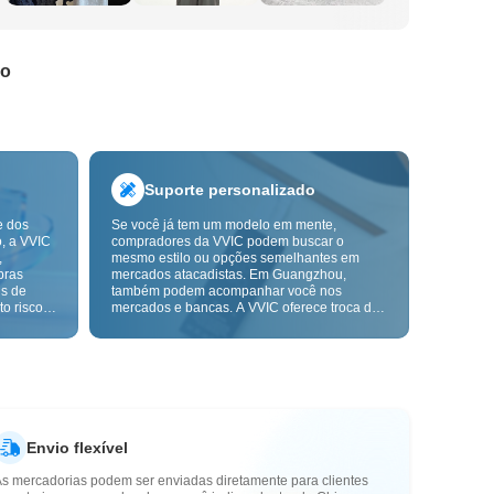
do
Suporte personalizado
e dos
Se você já tem um modelo em mente,
o, a VVIC
compradores da VVIC podem buscar o
,
mesmo estilo ou opções semelhantes em
pras
mercados atacadistas. Em Guangzhou,
ns de
também podem acompanhar você nos
o risco,
mercados e bancas. A VVIC oferece troca de
. A
etiquetas e embalagens, e em breve terá
ça e as
OEM por imagem ou amostra, para tornar
mais
suas compras mais controláveis e alinhadas
s-venda.
ao ritmo do seu negócio.
Envio flexível
As mercadorias podem ser enviadas diretamente para clientes