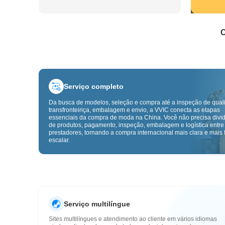
C
Serviço completo
Da busca de modelos, seleção e compra até a inspeção de qual
transfronteiriça, embalagem e envio, a VVIC conecta as etapas
essenciais da compra de moda na China. Você não precisa divid
de produtos, pagamento, inspeção, embalagem e logística entre
prestadores, tornando a compra internacional mais clara e mais f
escalar.
Serviço multilíngue
Sites multilíngues e atendimento ao cliente em vários idiomas