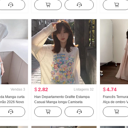
fino Estilo
feminino Solto Conjunto de duas
Fivela Caracter
or sólida Novo
peças Doce Fresco
Alça de ombro 
Arrastar no chã
comprida Conju
$
2.82
$
4.74
Vendas
3
Listagens
32
Seda Manga curta
Han Departamento Grafite Estampa
Francês Ternur
erão 2026 Novo
Casual Manga longa Camiseta
Alça de ombro V
Pegue O fundo do
Proteção Solar Suéter Feminino
2026 Novo À bei
Manga Top
Primavera e verão Solto Descontraído
Elegância Vesti
Vento frio Sentido Gola redonda Top