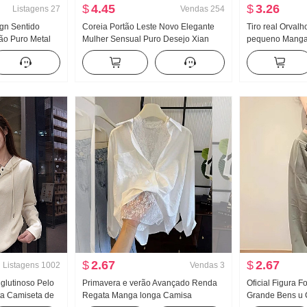
$
4.45
$
3.26
Listagens
27
Vendas
254
ign Sentido
Coreia Portão Leste Novo Elegante
Tiro real Orvalh
ão Puro Metal
Mulher Sensual Puro Desejo Xian
pequeno Manga 
stada Efeito
Corpo Lado Departamento Fivela
Feminino Verão 
anga longa
Manga curta Malha Camiseta Top
Apertado Novo 
Modelo Curto T
$
2.67
$
2.67
Listagens
1002
Vendas
3
 glutinoso Pelo
Primavera e verão Avançado Renda
Oficial Figura F
a Camiseta de
Regata Manga longa Camisa
Grande Bens u 