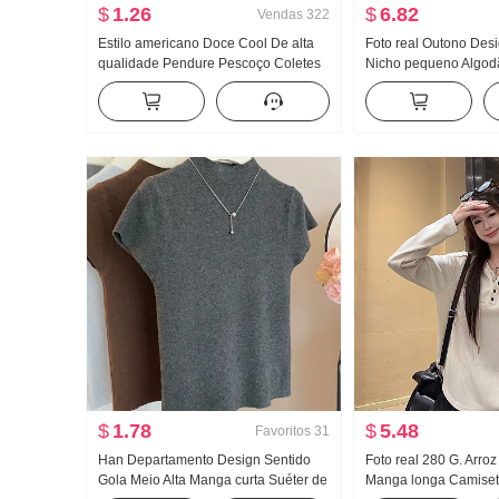
$
1.26
$
6.82
Vendas
322
Estilo americano Doce Cool De alta
Foto real Outono Des
qualidade Pendure Pescoço Coletes
Nicho pequeno Algod
feminino Verão Uso externo Dentro
Decoração Cintura aju
Pegue Camiseta de base Garota
emagrecedor Solto M
estilosa Malha Tomara que caia Top
Camisa Top feminino
$
1.78
$
5.48
Favoritos
31
Han Departamento Design Sentido
Foto real 280 G. Arroz
Gola Meio Alta Manga curta Suéter de
Manga longa Camiset