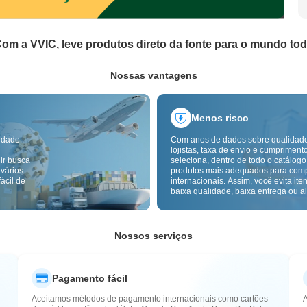
om a VVIC, leve produtos direto da fonte para o mundo to
Nossas vantagens
Menos risco
idade
Com anos de dados sobre qualidad
lojistas, taxa de envio e cumpriment
ir busca
seleciona, dentro de todo o catálogo
 vários
produtos mais adequados para com
ácil de
internacionais. Assim, você evita ite
baixa qualidade, baixa entrega ou alt
com um fornecimento mais confiável
inspeção de qualidade transfronteiri
etiquetas de origem reduzem ainda 
riscos de qualidade, alfândega e pó
Nossos serviços
Pagamento fácil
Aceitamos métodos de pagamento internacionais como cartões