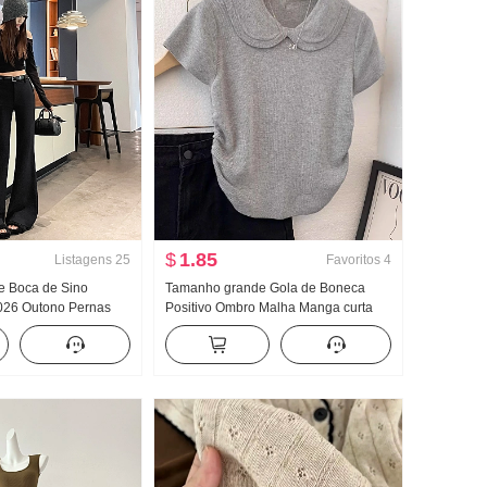
$
1.85
Listagens
25
Favoritos
4
e Boca de Sino
Tamanho grande Gola de Boneca
2026 Outono Pernas
Positivo Ombro Malha Manga curta
lças Cintura alta
Camiseta Feminino Verão Design
lças Ajustado
Sentido Modelo Curto Ajustado
sual Boca de sino
Pequeno Voar Manga Compaixão Top