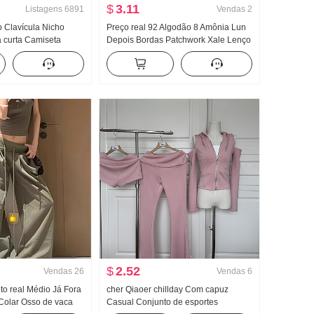
$
3.11
Listagens
6891
Vendas
2
o Clavícula Nicho
Preço real 92 Algodão 8 Amônia Lun
curta Camiseta
Depois Bordas Patchwork Xale Lenço
Garota estilosa
de seda Ajustado Gola V Manga curta
Botão Design Sentido
Camiseta Feminino
op
$
2.52
Vendas
26
Vendas
6
oto real Médio Já Fora
cher Qiaoer chillday Com capuz
Colar Osso de vaca
Casual Conjunto de esportes