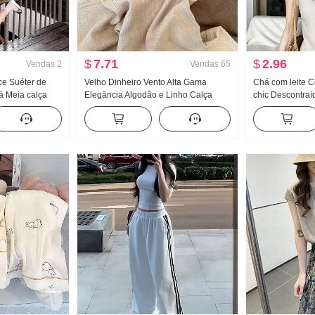
$
7.71
$
2.96
Vendas
2
Vendas
65
ce Suéter de
Velho Dinheiro Vento Alta Gama
Chá com leite 
á Meia calça
Elegância Algodão e Linho Calça
chic Descontraí
oas baixas Han
casual Feminino Primavera Verão
Henry Colar Ma
ina Beleza
2026 Novo Solto Efeito emagrecedor
Feminino Verão
 Um conjunto
Leve e fino Calças retas
Positivo No om