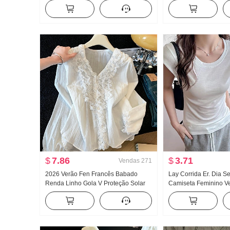
Malha Feminino Outono 2024 Novo
base Feminino Modelo 
Cor sólida Versátil Ajustado Efeito
Primavera e outono C
emagrecedor Top
Solto Com capuz Top
$
7.86
$
3.71
Vendas
271
2026 Verão Fen Francês Babado
Lay Corrida Er. Dia 
Renda Linho Gola V Proteção Solar
Camiseta Feminino V
Camisa Manga longa feminina Solto
Frio Sentido Dentro 
Design Sentido Para cima
poço Ajustado Voar 