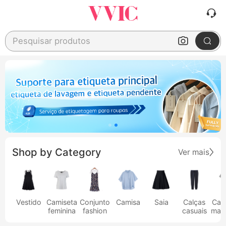
Pesquisar produtos
Shop by Category
Ver mais
Vestido
Camiseta
Conjunto
Camisa
Saia
Calças
Cam
feminina
fashion
casuais
masc