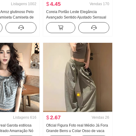
$
4.45
Listagens
1002
Vendas
170
 Arroz glutinoso Pelo
Coreia Portão Leste Elegância
miseta Camiseta de
Avançado Sentido Ajustado Sensual
odelo fino Estilo
Puro Desejo Vento Mulher Fita
ono Cor sólida Novo
flutuante Manga curta Malha
z Top
Camiseta Top
$
2.67
Listagens
616
Vendas
26
real Garota estilosa
Oficial Figura Foto real Médio Já Fora
strado Amarração Nó
Grande Bens u Colar Osso de vaca