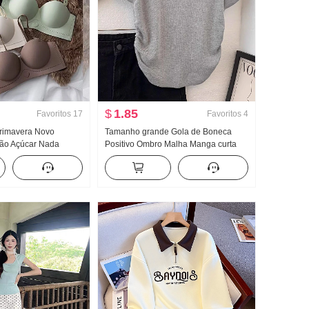
$
1.85
Favoritos
17
Favoritos
4
primavera Novo
Tamanho grande Gola de Boneca
ão Açúcar Nada
Positivo Ombro Malha Manga curta
aixa de roupa Peito
Camiseta Feminino Verão Design
to emagrecedor
Sentido Modelo Curto Ajustado
o
Pequeno Voar Manga Compaixão Top