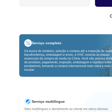
C
Serviço completo
Da busca de modelos, seleção e compra até a inspeção de qual
transfronteiriça, embalagem e envio, a VVIC conecta as etapas
essenciais da compra de moda na China. Você não precisa divid
de produtos, pagamento, inspeção, embalagem e logística entre
prestadores, tornando a compra internacional mais clara e mais f
escalar.
Serviço multilíngue
Sites multilíngues e atendimento ao cliente em vários idiomas