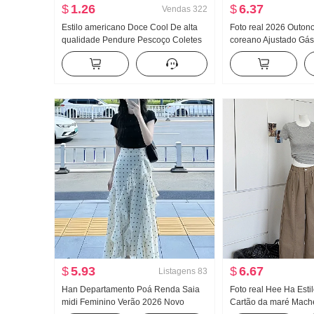
$
1.26
$
6.37
Vendas
322
Estilo americano Doce Cool De alta
Foto real 2026 Outono
qualidade Pendure Pescoço Coletes
coreano Ajustado Gás
feminino Verão Uso externo Dentro
Design Sentido Nich
Pegue Camiseta de base Garota
Listrado Cintura aju
estilosa Malha Tomara que caia Top
longa Camisa feminin
$
5.93
$
6.67
Listagens
83
Han Departamento Poá Renda Saia
Foto real Hee Ha Esti
midi Feminino Verão 2026 Novo
Cartão da maré Mach