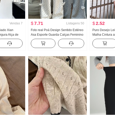
$
7.71
$
2.52
Vendas
7
Listagens
50
riado Xian
Foto real Poá Design Sentido Estéreo
Puro Desejo Lei
rgura Alça de
Asa Esporte Guarda Calças Feminino
Malha Cintura a
ido feminino
Novo Luz A. Vento Solto Reto Efeito
Saia curta Para
tido longo
emagrecedor Calça casual
Departamento 
incrível Vestir
completo