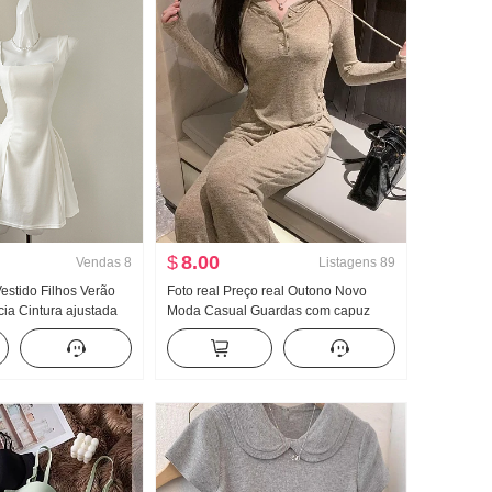
$
8.00
Vendas
8
Listagens
89
estido Filhos Verão
Foto real Preço real Outono Novo
ia Cintura ajustada
Moda Casual Guardas com capuz
dor Saia regata Saia
Guarda Calças Efeito emagrecedor
Conjunto Conjunto de esportes
Feminino Estilo