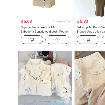
$
5.63
$
5.33
Listagens
12
Gigante Boa aparência Alto
fart shop Tai Rand Fe
Sabedoria Sentido ootd Vestir Pegue
Branco Verde oliva La
Um conjunto completo 2026 Novo
Ombro Pit Artigo Vest
Irregular Jeans Saia Mulher Verão
Primavera e verão Ves
Conjunto