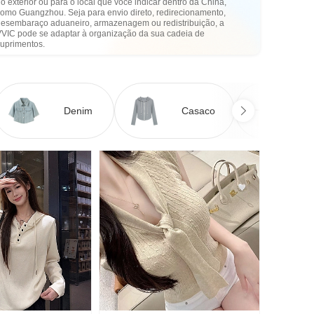
o exterior ou para o local que você indicar dentro da China,
como Guangzhou. Seja para envio direto, redirecionamento,
desembaraço aduaneiro, armazenagem ou redistribuição, a
VVIC pode se adaptar à organização da sua cadeia de
suprimentos.
Denim
Casaco
Ve