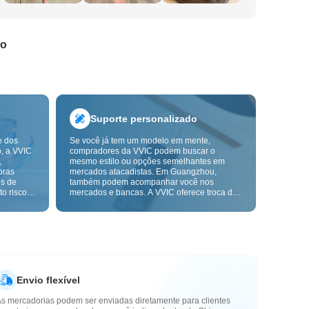
do
Suporte personalizado
e dos
Se você já tem um modelo em mente,
o, a VVIC
compradores da VVIC podem buscar o
,
mesmo estilo ou opções semelhantes em
pras
mercados atacadistas. Em Guangzhou,
ns de
também podem acompanhar você nos
o risco,
mercados e bancas. A VVIC oferece troca de
. A
etiquetas e embalagens, e em breve terá
ça e as
OEM por imagem ou amostra, para tornar
mais
suas compras mais controláveis e alinhadas
s-venda.
ao ritmo do seu negócio.
Envio flexível
As mercadorias podem ser enviadas diretamente para clientes