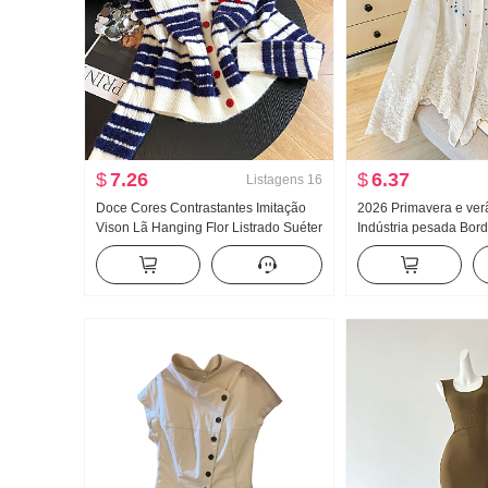
$
7.26
$
6.37
Listagens
16
Doce Cores Contrastantes Imitação
2026 Primavera e ve
Vison Lã Hanging Flor Listrado Suéter
Indústria pesada Bor
Efeito emagrecedor Gola V Gola Polo
Boneca Camisa femin
Renda Malha Cardigã
Retrô Proteção Solar