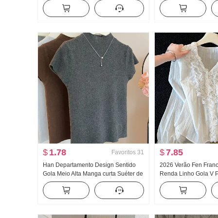
Cintura alta Ajustado A palavra Para
jeans Solto Largura 
pessoas baixas Design Sentido
Calças
Guarda-chuva Saia
$
1.78
$
7.85
Favoritos
31
Han Departamento Design Sentido
2026 Verão Fen Fran
Gola Meio Alta Manga curta Suéter de
Renda Linho Gola V P
Malha Feminino Outono 2024 Novo
Camisa Manga longa f
Cor sólida Versátil Ajustado Efeito
Design Sentido Para 
emagrecedor Top