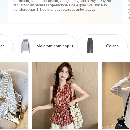
de crédito, cartões de débito, Google Pay, Apple Pay e PayPal,
n
e
reduzindo as barreiras operacionais de Alipay, WeChat Pay,
transferências T/T ou grandes recargas antecipadas.
er
Moletom com capuz
Calças