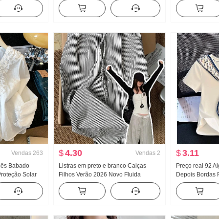
Pernas Casual
Feminino Verão Garota estilosa
Sem mangas Col
Apertado Novo Botão Design Sentido
Ajustado Efeit
Modelo Curto Top
Curto Camiseta
$
4.30
$
3.11
Vendas
263
Vendas
2
cês Babado
Listras em preto e branco Calças
Preço real 92 A
roteção Solar
Filhos Verão 2026 Novo Fluida
Depois Bordas 
eminina Solto
Pingente Sentido Velho Dinheiro
de seda Ajustad
cima
Vento Calças Para pessoas baixas
Camiseta Femin
Descontraído Vento Calças de perna
larga