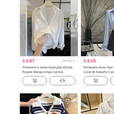
$
2.67
$
4.15
Vendas
3
Primavera e verão Avançado Renda
Primavera Novo Han 
Regata Manga longa Camisa
Local de trabalho Cas
feminino Solto Conjunto de duas
Conjunto Feminino El
peças Doce Fresco
Listrado Camisa Cintu
midi Conjunto de dua