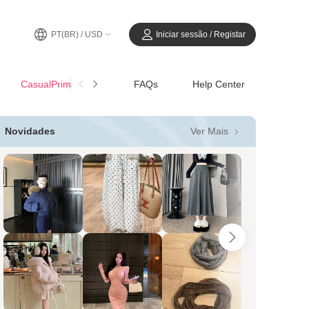
PT(BR) / USD
Iniciar sessão / Registar
CasualPrimavera-Verão
FAQs
Help Center
Ver Mais
Novidades
