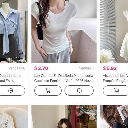
$
3.70
$
5.93
Vendas
56
Vendas
3
Departamento
Lay Corrida Er. Dia Seda Manga curta
Alça de ombro V
ual Estilo
Camiseta Feminino Verão 2026 Novo
Francês Elegânc
egância
Frio Sentido Dentro Pegue O fundo do
Efeito emagrece
ra alta Saia
poço Ajustado Voar Manga Top
curta
s peças