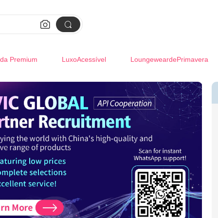


da Premium
LuxoAcessível
LoungeweardePrimavera