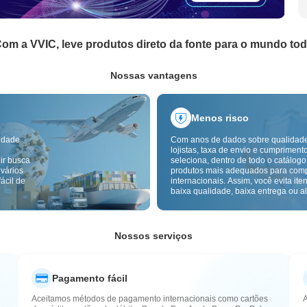
om a VVIC, leve produtos direto da fonte para o mundo to
Nossas vantagens
Menos risco
idade
Com anos de dados sobre qualidad
lojistas, taxa de envio e cumpriment
ir busca
seleciona, dentro de todo o catálogo
 vários
produtos mais adequados para com
ácil de
internacionais. Assim, você evita ite
baixa qualidade, baixa entrega ou alt
com um fornecimento mais confiável
inspeção de qualidade transfronteiri
etiquetas de origem reduzem ainda 
riscos de qualidade, alfândega e pó
Nossos serviços
Pagamento fácil
Aceitamos métodos de pagamento internacionais como cartões