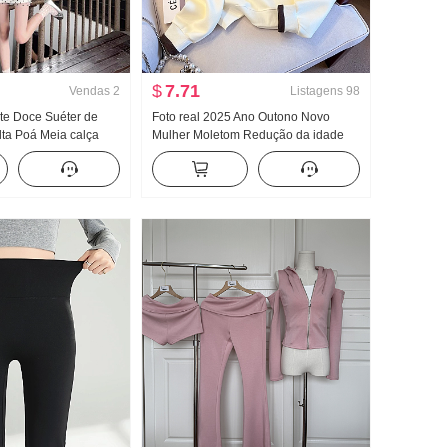
$
7.71
Vendas
2
Listagens
98
te Doce Suéter de
Foto real 2025 Ano Outono Novo
lta Poá Meia calça
Mulher Moletom Redução da idade
 pessoas baixas Han
Metade Zíper Moda Gola POLO
Dopamina Beleza
Casual Versátil Efeito emagrecedor
 Pegue Um conjunto