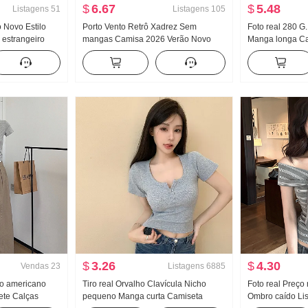
$
6.67
$
5.48
Listagens
51
Listagens
105
 Novo Estilo
Porto Vento Retrô Xadrez Sem
Foto real 280 G.
 estrangeiro
mangas Camisa 2026 Verão Novo
Manga longa Ca
o pequeno
Francês Gola V Sem mangas Colete
base Feminino M
stada Manga
Cintura ajustada Efeito emagrecedor
Primavera e out
o
Regata
Solto Com capu
$
3.26
$
4.30
Vendas
23
Listagens
6885
lo americano
Tiro real Orvalho Clavícula Nicho
Foto real Preço 
ete Calças
pequeno Manga curta Camiseta
Ombro caído Li