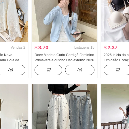
$
3.70
$
2.37
Vendas
2
Listagens
15
rão Novo
Doce Modelo Curto Cardigã Feminino
2026 Início da 
dado Gola de
Primavera e outono Uso externo 2026
Explosão Coraç
ino Francês
Novo Fora Pegue Início do outono
Marcas Dentro F
 Cardigã
chic Este ano Popular De Malha
Almofadas Efei
Casaco
Coletes feminin