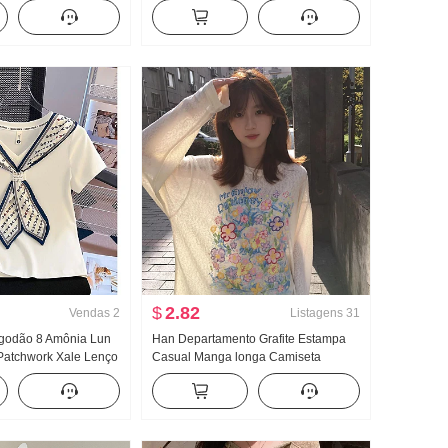
ete feminino
Fivela Caracteres de trabalho Regata
o emagrecedor Modelo
Alça de ombro Largura Pernas
 Top
Arrastar no chão Esporte Calça
comprida Conjunto
$
2.82
Vendas
2
Listagens
31
lgodão 8 Amônia Lun
Han Departamento Grafite Estampa
Patchwork Xale Lenço
Casual Manga longa Camiseta
o Gola V Manga curta
Proteção Solar Suéter Feminino
ino
Primavera e verão Solto Descontraído
Vento frio Sentido Gola redonda Top