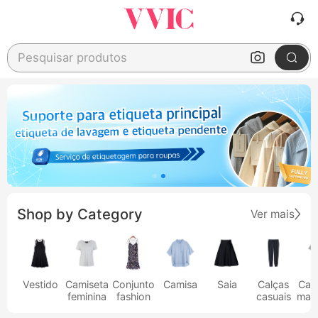
Pesquisar produtos
Shop by Category
Ver mais
Vestido
Camiseta
Conjunto
Camisa
Saia
Calças
Cam
feminina
fashion
casuais
masc