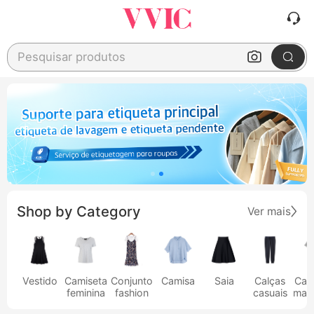
Pesquisar produtos
Shop by Category
Ver mais
Vestido
Camiseta
Conjunto
Camisa
Saia
Calças
Cam
feminina
fashion
casuais
masc