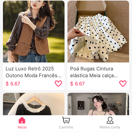
Luz Luxo Retrô 2025
Poá Rugas Cintura
Outono Moda Francês
elástica Meia calça
Avançado Sentido
Saia-calça Feminino
$
6.67
$
6.67
Efeito emagrecedor
Verão Doce Versátil
Uso externo Gola V Cor
Solto Botão de flores
sólida Sem mangas
Saia A palavra Saia
Colete
Média
Início
Carrinho
Minha conta