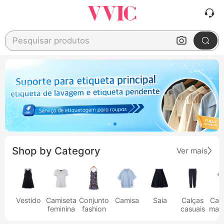
Pesquisar produtos
Shop by Category
Ver mais
Vestido
Camiseta
Conjunto
Camisa
Saia
Calças
Cam
feminina
fashion
casuais
masc