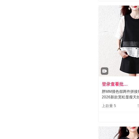
登录查看批发价
胖MM撞色假两件拼接
2026新款宽松显瘦天
上款量 5