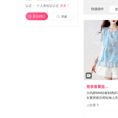
认证：
个人身份证认证
查看

快捷操作
关注档口
屏蔽
登录查看批发价
大码胖MM轻奢刺绣碎
女夏拼接压褶短袖上衣
上款量 3