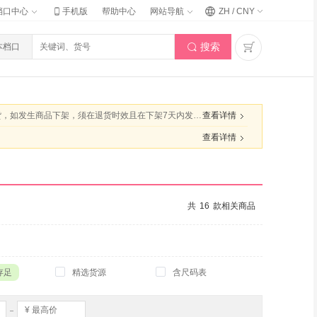

档口中心
手机版
帮助中心
网站导航
ZH / CNY
搜索

本档口

全站

即寄出快递前，可100%取消订单。4.不可退的那部分商品,不支持换货5.档口补充：无补充6.档口补充标准若低于前3项内容，以前3项为准。7.在不满足退货规则的情况下，请提前与档口沟通协商，避免退货失败。
查看详情

查看详情
共
16
款相关商品
存足
精选货源
含尺码表