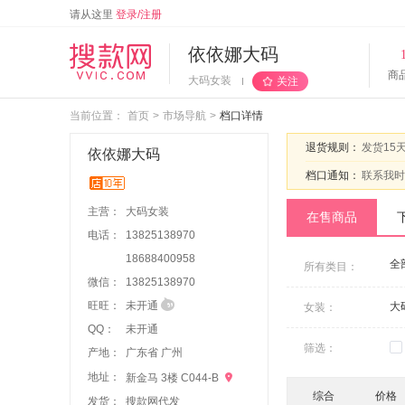
请从这里
登录/注册
依依娜大码
商
大码女装
关注
当前位置：
首页
>
市场导航
>
档口详情
退货规则：
发货15
依依娜大码
档口通知：
联系我时
主营：
大码女装
在售商品
电话：
13825138970
18688400958
全
所有类目：
微信：
1
3
8
2
5
1
3
8
9
7
0
旺旺：
未开通
大
女装：
QQ：
未开通
筛选：
产地：
广东省 广州
地址：

新金马 3楼 C044-B
综合
价格
发货：
搜款网代发