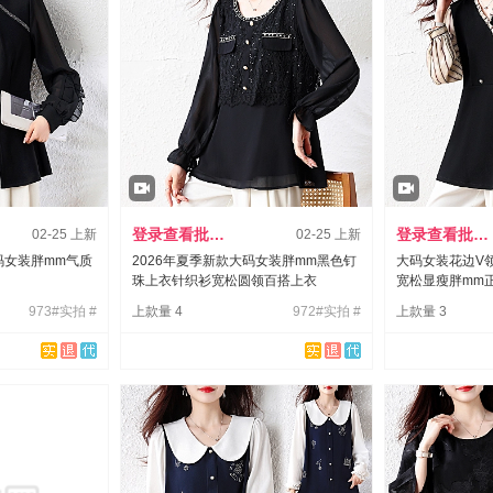
登录查看批发价
登录查看批发价
02-25 上新
02-25 上新
码女装胖mm气质
2026年夏季新款大码女装胖mm黑色钉
大码女装花边V
珠上衣针织衫宽松圆领百搭上衣
宽松显瘦胖mm
973#实拍 #
上款量 4
972#实拍 #
上款量 3