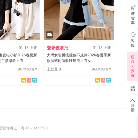
6月3

进
货
车

客
服
登录查看批发价
01-18 上新
01-18 上新
宽松小衫2026春夏新
大码女装拼接撞色不规则2026春夏季新
建
闲百搭减龄上衣
款法式时尚收腰显瘦上衣女
议
•
967#实拍 #
上款量 3
966#实拍 #
投
诉


顶
部
营许可证：粤B2-20221598