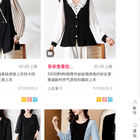
登录查看批发价
02-25 上新
02-25 上新
领条纹拼接上衣特大码
2026胖MM假两件娃娃领拼接衬衫女显
正肩上衣
瘦减龄时尚气质纽扣爆款上衣
971#实拍 #
上款量 3
970#实拍 #

账
号

7月3
通
知