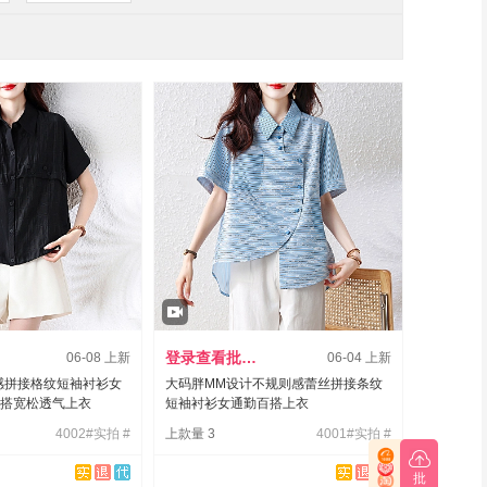
登录查看批发价
06-08 上新
06-04 上新
感拼接格纹短袖衬衫女
大码胖MM设计不规则感蕾丝拼接条纹
百搭宽松透气上衣
短袖衬衫女通勤百搭上衣
4002#实拍 #
上款量 3
4001#实拍 #
你现在可以
批
批量铺货商