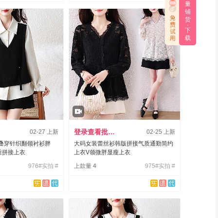
量
宝、天猫、
铺
多多、快手
货
·
下
载
登录查看批发价
02-27 上新
02-25 上新
叠穿针织翻领衬衫胖
大码女装蕾丝衫韩版拼接气质通勤简约
质拼接上衣
上衣V领微胖显瘦上衣
976#实拍 #
上款量 4
975#实拍 #