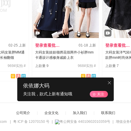
登录查看批发价
登录查看批发价
02-25 上新
01-18 上新
大码女装胖MM通
大码女装娃娃领绣花假两件小衫胖mm
大码女装洋气轻奢
长袖翻领
卡通设计感修身减龄上衣
款胖mm时尚休
969#实拍 #
上款量 9
968#实拍 #
上款量 7
依依娜大码
关注我，款式上新有通知哦
关注
公司简介
|
企业文化
|
加入我们
|
联系我们
c.com
|
粤 ICP 备 12070150 号
|
粤公网安备 44010602010359号
|
增值业务经