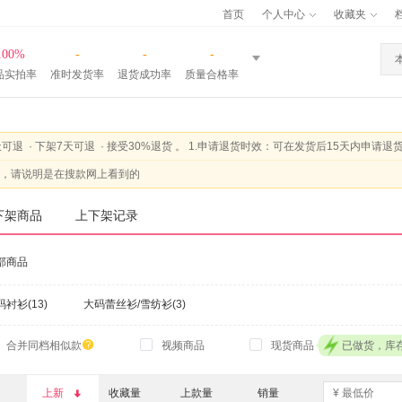
首页
个人中心
收藏夹
100%
-
-
-
品实拍率
准时发货率
退货成功率
质量合格率
天可退
·
下架7天可退
·
接受30%退货 。 1.申请退货时效：可在发货后15天内申请退货，如发生商品下架，须在退货时效且在下架7天内发起退货。2.退货率限制：不影响二次销售情况下，档口接受30%的退货率。质量问题除外，不受退货率限制，但需与档口协商沟通。3.发货前：
，请说明是在搜款网上看到的
下架商品
上下架记录
部商品
码衬衫(13)
大码蕾丝衫/雪纺衫(3)

合并同档相似款
视频商品
现货商品
已做货，库
上新
收藏量
上款量
销量
