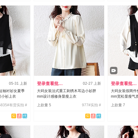
登录查看批发价
登录查看批发价
05-31 上新
02-27 上新
短袖衬衫女夏季
大码女装法式重工刺绣木耳边小衫胖
大码女装假两件
丝小衫上衣
mm设计感修身显瘦上衣
mm宽松显瘦气
5835#有货实拍 #
上款量 5
977#实拍 #
上款量 7