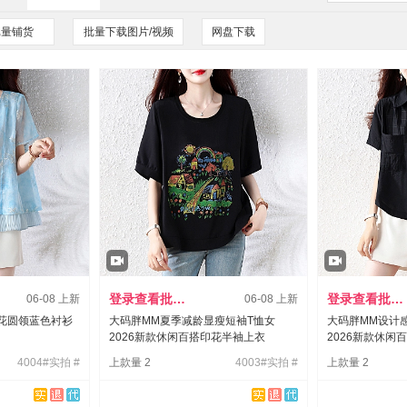
批量铺货
批量下载图片/视频
网盘下载
登录查看批发价
登录查看批发价
06-08 上新
06-08 上新
花圆领蓝色衬衫
大码胖MM夏季减龄显瘦短袖T恤女
大码胖MM设计
2026新款休闲百搭印花半袖上衣
2026新款休闲
4004#实拍 #
上款量 2
4003#实拍 #
上款量 2