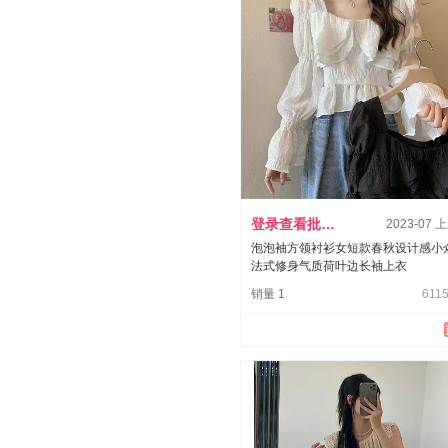
登录查看批发价
2023-07 
泡泡袖方领衬衫女短款春秋设计感小
法式修身气质荷叶边长袖上衣
销量 1
6115