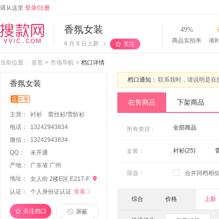
请从这里
登录/注册
香氛女装
49%
商品实拍率
准
4 月 8 日上新
关注
当前位置：
首页
>
市场导航
>
档口详情
档口通知：
联系我时，请说明是在
香氛女装
在售商品
下架商品
主营：
衬衫
蕾丝衫/雪纺衫
电话：
13242943834
全部商品
所有类目：
微信：
1
3
2
4
2
9
4
3
8
3
4
衬衫(25)
女装：
QQ：
未开通
产地：
广东省 广州
筛选：
合并同档相
地址：

女人街 2楼E区 E217-F
认证：
个人身份证认证
查看

综合
价格
上新
关注档口
屏蔽