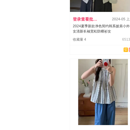
登录查看批发价
2024-05 
2024夏季新款净色简约韩系披肩小
女清新长袖宽松防晒衫女
收藏量 4
6513