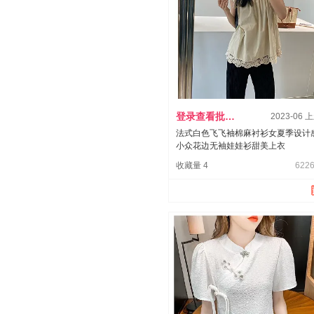
登录查看批发价
2023-06 
法式白色飞飞袖棉麻衬衫女夏季设计
小众花边无袖娃娃衫甜美上衣
收藏量 4
6226