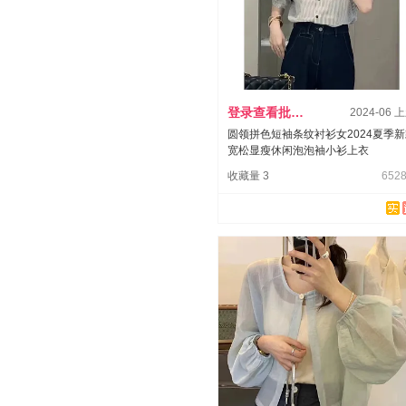
登录查看批发价
2024-06 
圆领拼色短袖条纹衬衫女2024夏季
宽松显瘦休闲泡泡袖小衫上衣
收藏量 3
6528