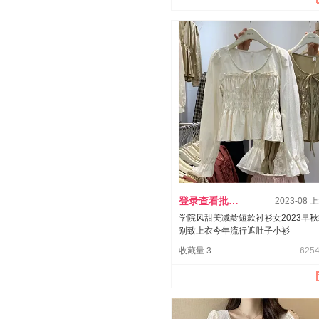
登录查看批发价
2023-08 
学院风甜美减龄短款衬衫女2023早
别致上衣今年流行遮肚子小衫
收藏量 3
6254