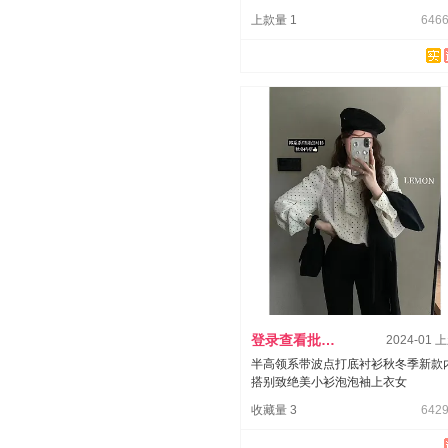
上款量 1
6466
登录查看批发价
2024-01 
半高领系带波点打底衬衫秋冬季新款
搭别致绝美小衫泡泡袖上衣女
收藏量 3
6429