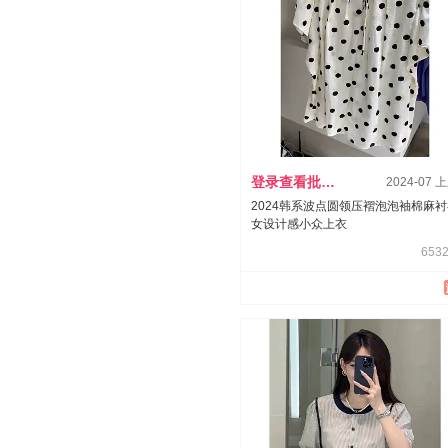
登录查看批发价
2024-07 
2024韩系波点圆领压褶泡泡袖棉麻
女设计感小众上衣
6532