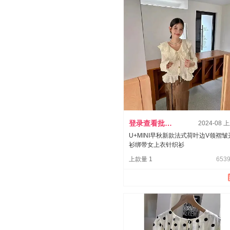
登录查看批发价
2024-08 
U+MINI早秋新款法式荷叶边V领褶皱
衫绑带女上衣针织衫
上款量 1
6539