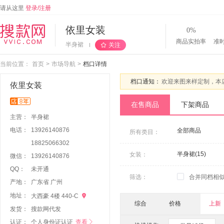
请从这里
登录/注册
依里女装
0%
商品实拍率
准
半身裙
关注
当前位置：
首页
>
市场导航
>
档口详情
档口通知：
依里女装
在售商品
下架商品
主营：
半身裙
电话：
13926140876
全部商品
所有类目：
18825066302
半身裙(15)
女装：
微信：
1
3
9
2
6
1
4
0
8
7
6
QQ：
未开通
筛选：
合并同档相
产地：
广东省 广州
地址：

大西豪 4楼 440-C
综合
价格
上新
发货：
搜款网代发
认证：
个人身份证认证
查看
