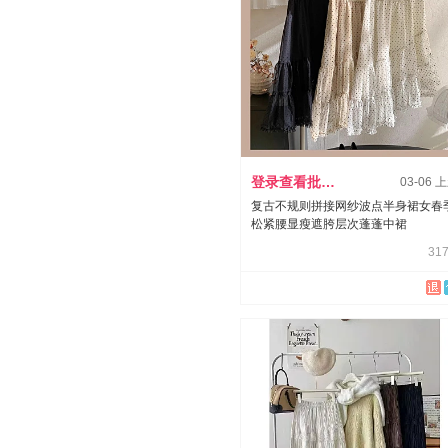
登录查看批发价
03-06 
复古不规则拼接网纱波点半身裙女春
松紧腰显瘦遮胯层次蓬蓬中裙
317