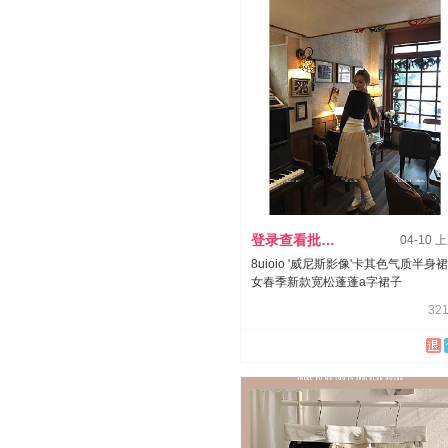
登录查看批发价
04-10 
8uioio '威尼斯影像'卡其色气质半身裙
女春季新款宽松蓬蓬a字裙子
321