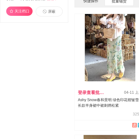
快捷操作
批量铺货
关注档口
屏蔽
登录查看批发价
04-11 
Ashy Snow春和景明 绿色印花褶皱
长款半身裙中裙刺绣松紧
325