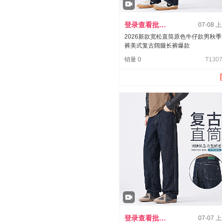
登录查看批发价
07-08 
2026新款宽松直筒原色牛仔款男秋
裤美式复古阔腿长裤爆款
销量 0
T1307
登录查看批发价
07-07 