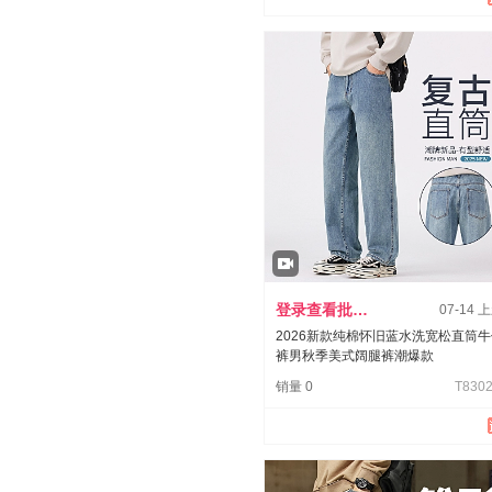
登录查看批发价
07-14 
2026新款纯棉怀旧蓝水洗宽松直筒
裤男秋季美式阔腿裤潮爆款
销量 0
T8302