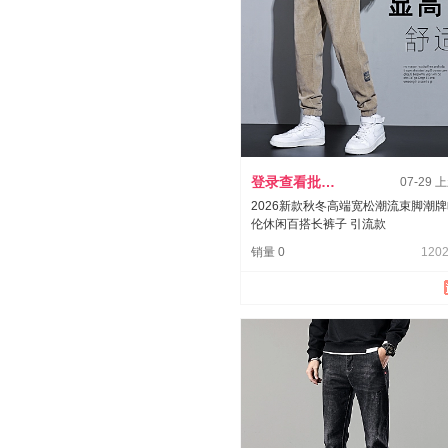
登录查看批发价
07-29 
2026新款秋冬高端宽松潮流束脚潮
伦休闲百搭长裤子 引流款
销量 0
1202