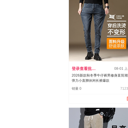
登录查看批发价
08-01 
2026新款秋冬季牛仔裤男修身直筒
弹力小直脚休闲长裤爆款
销量 0
7123