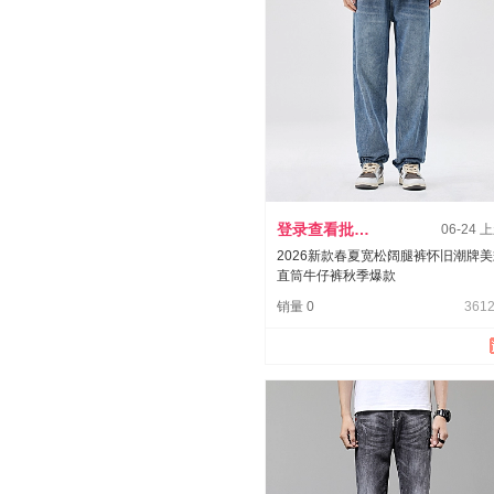
登录查看批发价
06-24 
2026新款春夏宽松阔腿裤怀旧潮牌
直筒牛仔裤秋季爆款
销量 0
3612