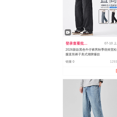
登录查看批发价
07-10 
2026新款黑色牛仔裤男秋季痞帅宽
腿直筒裤子美式潮牌爆款
销量 0
1293