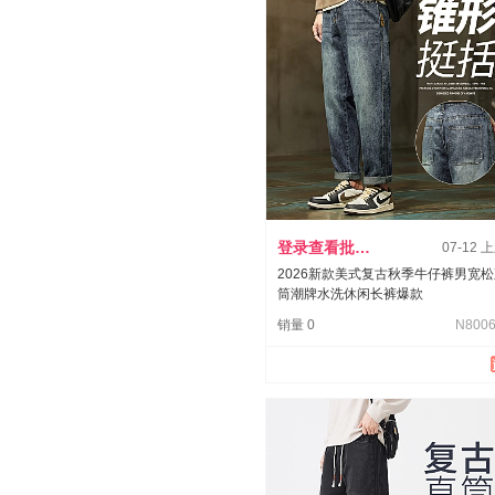
登录查看批发价
07-12 
2026新款美式复古秋季牛仔裤男宽
筒潮牌水洗休闲长裤爆款
销量 0
N8006