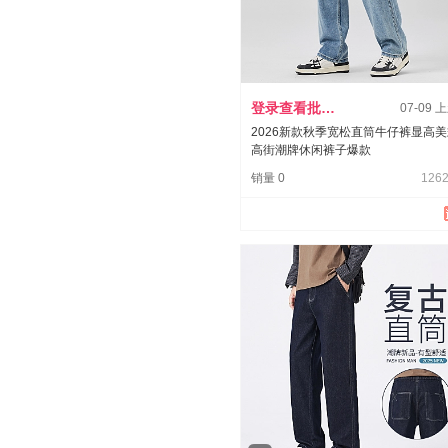
登录查看批发价
07-09 
2026新款秋季宽松直筒牛仔裤显高
高街潮牌休闲裤子爆款
销量 0
1262