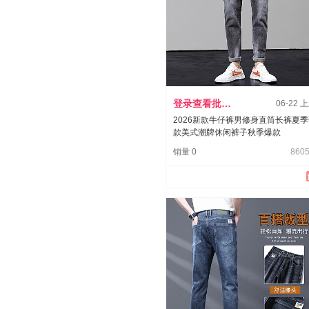
登录查看批发价
06-22 
2026新款牛仔裤男修身直筒长裤夏
款美式潮牌休闲裤子秋季爆款
销量 0
8605