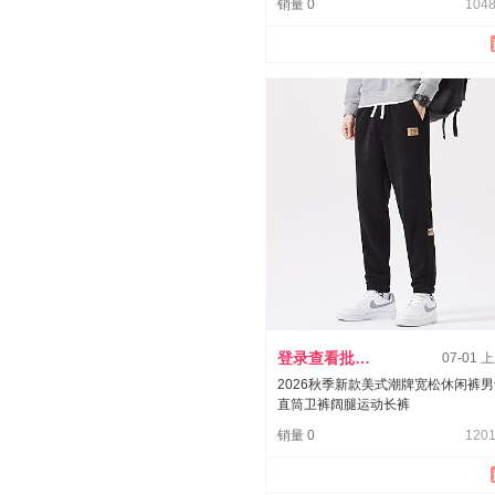
销量 0
1048
登录查看批发价
07-01 
2026秋季新款美式潮牌宽松休闲裤
直筒卫裤阔腿运动长裤
销量 0
1201