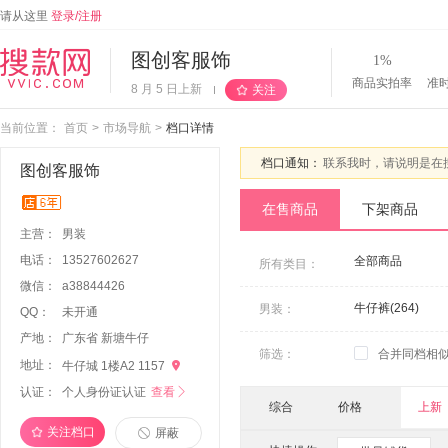
请从这里
登录/注册
图创客服饰
1%
商品实拍率
准
8 月 5 日上新
关注
当前位置：
首页
>
市场导航
>
档口详情
档口通知：
联系我时，请说明是在
图创客服饰
在售商品
下架商品
主营：
男装
电话：
13527602627
全部商品
所有类目：
微信：
a
3
8
8
4
4
4
2
6
牛仔裤(264)
男装：
QQ：
未开通
产地：
广东省 新塘牛仔
筛选：
合并同档相
地址：

牛仔城 1楼A2 1157
认证：
个人身份证认证
查看

综合
价格
上新
关注档口
屏蔽