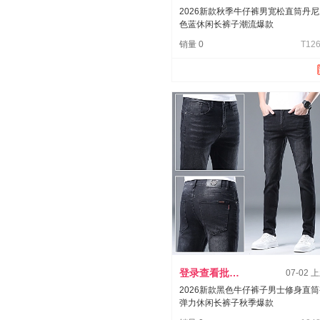
2026新款秋季牛仔裤男宽松直筒丹
色蓝休闲长裤子潮流爆款
销量 0
T126
登录查看批发价
07-02 
2026新款黑色牛仔裤子男士修身直
弹力休闲长裤子秋季爆款