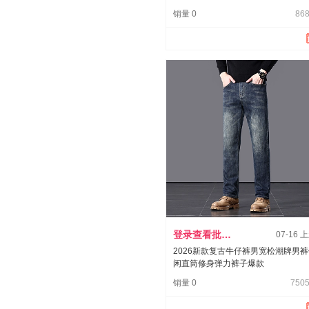
销量 0
868
登录查看批发价
07-16 
2026新款复古牛仔裤男宽松潮牌男
闲直筒修身弹力裤子爆款
销量 0
7505