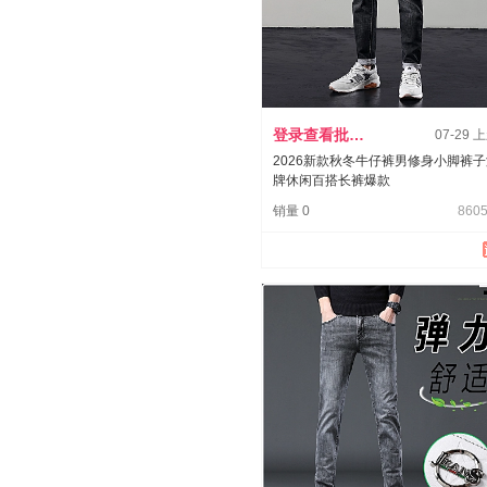
登录查看批发价
07-29 
2026新款秋冬牛仔裤男修身小脚裤
牌休闲百搭长裤爆款
销量 0
8605