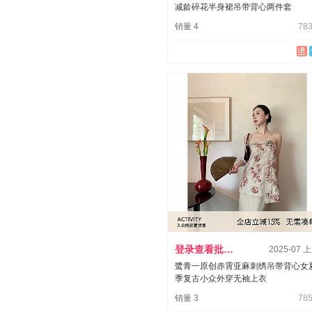
减龄碎花半身裙吊带背心两件套
销量 4
783
登录查看批发价
2025-07 
鹭青一原创赤霄亚麻刺绣吊带背心女
季复古小众外穿无袖上衣
销量 3
785