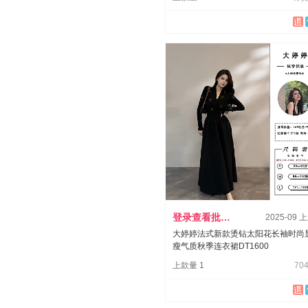
登录查看批发价
2025-09 
大婷婷法式新款烫钻太阳花长袖时尚
瘦气质秋季连衣裙DT1600
上款量 1
704