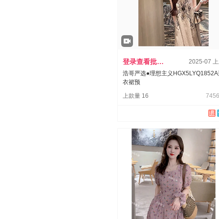
登录查看批发价
2025-07 
浩哥严选●理想主义HGX5LYQ1852
衣裙预
上款量 16
7456