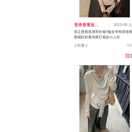
登录查看批发价
2025-09 
宋正恩韩系漂亮长袖T恤女早秋穿搭
围感巨好看内搭打底衫小上衣
上款量 2
792