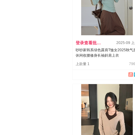
登录查看批发价
2025-09 
吵吵家韩系绿色露肩T恤女2025秋气
休闲收腰修身长袖斜肩上衣
上款量 1
796