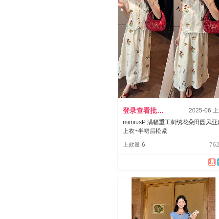
登录查看批发价
2025-06 
mimiusP 满幅重工刺绣花朵田园风亚
上衣+半裙后松紧
上款量 6
762