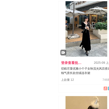
登录查看批发价
2025-09 
切糕尽显优雅小个子女秋流光风百搭
钱气质长款丝绒连衣裙
上款量 12
7468