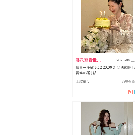
登录查看批发价
2025-09 
鹭青一漫醺 9.22 20:00 新品法式睫
蕾丝V领衬衫
上款量 5
798有货