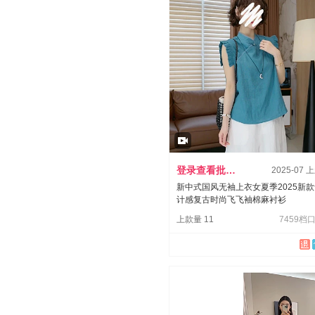
登录查看批发价
2025-07 
新中式国风无袖上衣女夏季2025新
计感复古时尚飞飞袖棉麻衬衫
上款量 11
7459档口