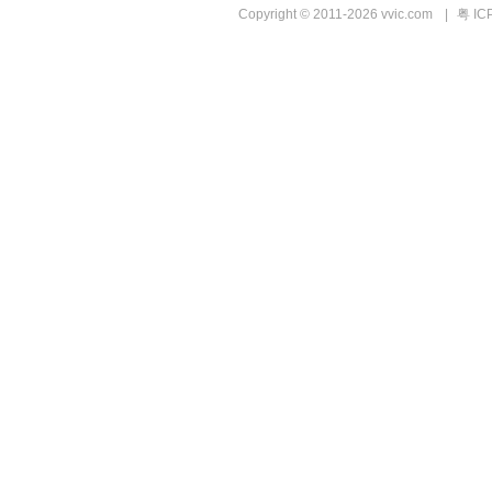
Copyright © 2011-2026 vvic.com
|
粤 IC