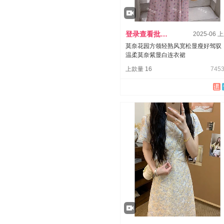
登录查看批发价
2025-06 
莫奈花园方领轻熟风宽松显瘦好驾驭
温柔莫奈紫显白连衣裙
上款量 16
7453