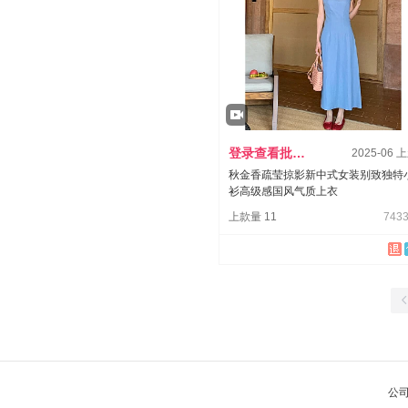
登录查看批发价
2025-06 
秋金香疏莹掠影新中式女装别致独特
衫高级感国风气质上衣
上款量 11
7433
公