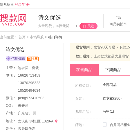
请从这里
登录/注册
诗文优选
4%
商品实拍率
大量现货，退换无忧。
关注
当前位置：
首页
>
市场导航
>
档口详情
退货规则：
发货90天可退
·
下架1
诗文优选
档口通知：
上架款式都是大量现货
主营：
连衣裙
套装
在售商品
下架商品
电话：
16626713459
13070298323
全部商品
所有类目：
18520494634
微信：
p
e
n
g
9
7
3
4
1
0
5
0
3
连衣裙(280)
女装：
QQ：
未开通
毛呢外套(15)
马甲(1)
儿童用品：
产地：
广东省 广州
蕾丝衫/雪纺衫(4)
地址：

女人街 3楼E区 E328-A
筛选：
合并同档相
发货：
搜款网代发