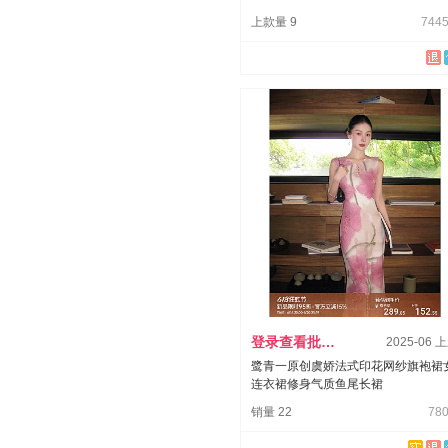
上款量 9
7445
登录查看批发价
2025-06 
鹭青一原创虞娇法式印花网纱旗袍裙
连衣裙修身气质鱼尾长裙
销量 22
780