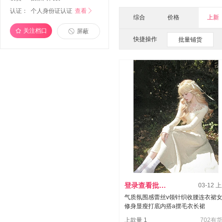
认证：
个人身份证认证
查看

综合
价格
上新
关注档口
屏蔽
快捷操作
批量铺货
登录查看批发价
03-12 
气质氛围感蕾丝v领针织收腰连衣裙
修身显瘦打底内搭a摆毛衣长裙
上款量 1
702有货