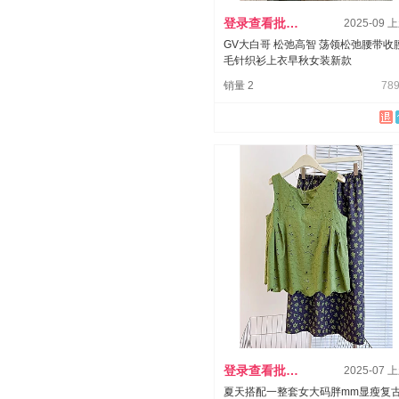
登录查看批发价
2025-09 
GV大白哥 松弛高智 荡领松弛腰带收
毛针织衫上衣早秋女装新款
销量 2
789
登录查看批发价
2025-07 
夏天搭配一整套女大码胖mm显瘦复