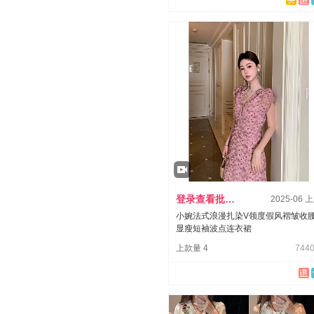
登录查看批发价
2025-06 
小婉法式浪漫扎染V领度假风褶皱收
显瘦短袖波点连衣裙
上款量 4
7440