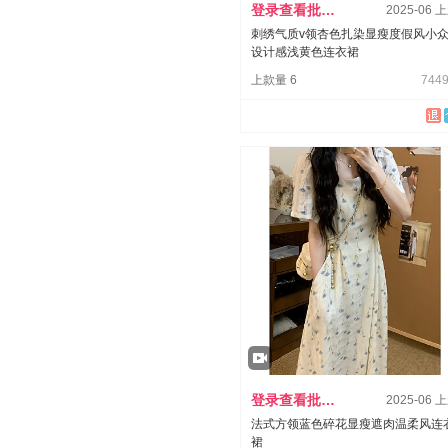
登录查看批发价
2025-06 
刺绣气质v领杏色扎染显瘦度假风小
设计感浅黄色连衣裙
上款量 6
7449
登录查看批发价
2025-06 
法式方领蓝色碎花显瘦遮肉温柔风连
裙