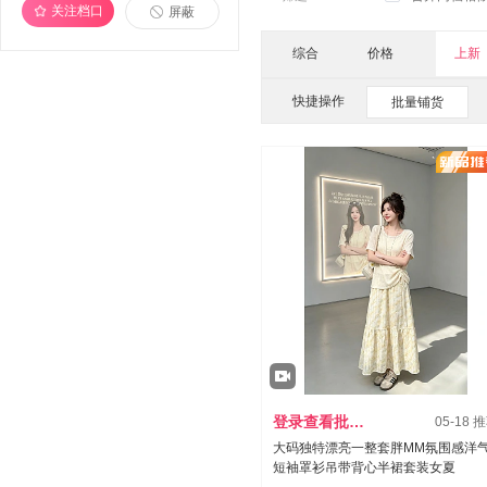
关注档口
屏蔽
综合
价格
上新
快捷操作
批量铺货
登录查看批发价
05-18 
大码独特漂亮一整套胖MM氛围感洋
短袖罩衫吊带背心半裙套装女夏