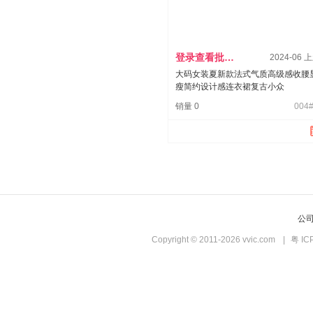
登录查看批发价
2024-06 
大码女装夏新款法式气质高级感收腰
瘦简约设计感连衣裙复古小众
销量 0
004#
公
Copyright © 2011-2026 vvic.com
|
粤 IC