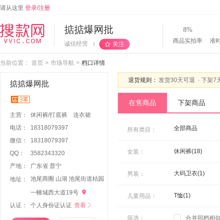
请从这里
登录/注册
掂掂爆网批
8%
商品实拍率
准
诚信经营
关注
当前位置：
首页
>
市场导航
>
档口详情
退货规则：
发货30天可退
·
下架7
掂掂爆网批
在售商品
下架商品
主营：
休闲裤/打底裤
连衣裙
电话：
18318079397
全部商品
所有类目：
微信：
1
8
3
1
8
0
7
9
3
9
7
休闲裤(18)
女装：
QQ：
3
5
8
2
3
4
3
3
2
0
产地：
广东省 普宁
大码卫衣(1)
男装：
池尾商圈 山湖 池尾街道桔园
地址：

一幢城西大道19号
T恤(1)
儿童用品：
认证：
个人身份证认证
查看

筛选：
合并同档相