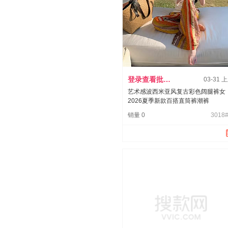
登录查看批发价
03-31 
艺术感波西米亚风复古彩色阔腿裤女
2026夏季新款百搭直筒裤潮裤
销量 0
3018#