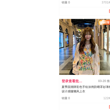
销量 0
3701#
登录查看批发价
03-20 
夏季国潮牌彩色手绘涂鸦防晒罩衫薄
设计感慵懒风上衣
销量 0
122#