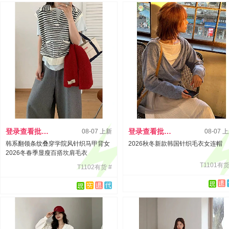
登录查看批发价
登录查看批发价
08-07 上新
08-07 
韩系翻领条纹叠穿学院风针织马甲背女
2026秋冬新款韩国针织毛衣女连帽
2026冬春季显瘦百搭坎肩毛衣
T1101有货
T1102有货 #