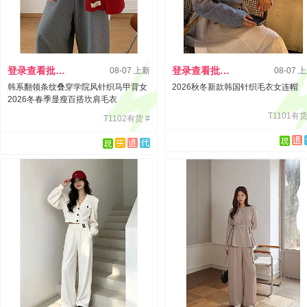
登录查看批发价
登录查看批发价
08-07 上新
08-07 
韩系翻领条纹叠穿学院风针织马甲背女
2026秋冬新款韩国针织毛衣女连帽
2026冬春季显瘦百搭坎肩毛衣
T1101有货
T1102有货 #