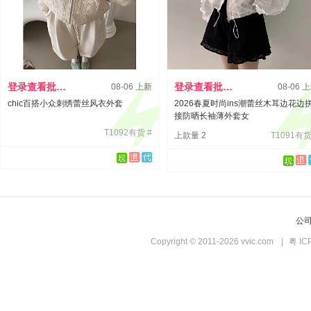
登录查看批发价
登录查看批发价
08-06 上新
08-06 
chic百搭小众刺绣蕾丝风衣外套
2026春夏时尚ins潮蕾丝木耳边花边
接防晒长袖薄外套女
T1092有货 #
上款量 2
T1091有货
公
Copyright © 2011-2026 vvic.com
|
粤 IC