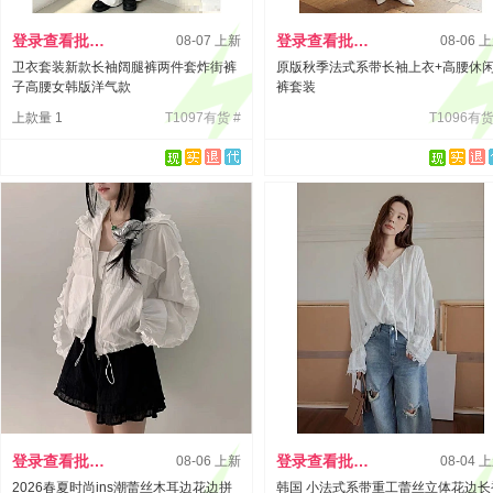
登录查看批发价
登录查看批发价
08-07 上新
08-06 
卫衣套装新款长袖阔腿裤两件套炸街裤
原版秋季法式系带长袖上衣+高腰休
子高腰女韩版洋气款
裤套装
上款量 1
T1097有货 #
T1096有货
登录查看批发价
登录查看批发价
08-06 上新
08-04 
2026春夏时尚ins潮蕾丝木耳边花边拼
韩国 小法式系带重工蕾丝立体花边长