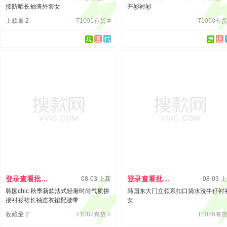
接防晒长袖薄外套女
开衫衬衫
上款量 2
T1091有货 #
T1090有货
登录查看批发价
登录查看批发价
08-03 上新
08-03 
韩国chic 秋季新款法式轻奢时尚气质拼
韩国东大门立领系扣口袋水洗牛仔衬
接衬衫裙长袖连衣裙配腰带
女
收藏量 2
T1087有货 #
T1086有货