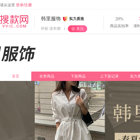
请从这里
登录/注册
韩里服饰
实力质造
20%
商品实拍率
准
衬衫 连衣裙
关注
首页
在售商品
下架商品
上下架记录
实力