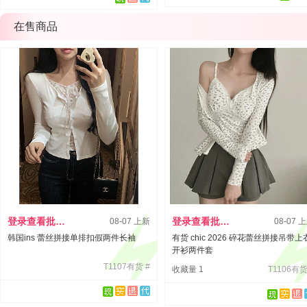
在售商品
登录查看批发价
登录查看批发价
08-07 上新
08-07 
韩国ins 蕾丝拼接单排扣假两件长袖
有货 chic 2026 碎花蕾丝拼接吊带上
开衫两件套
T1107有货 #
收藏量 1
T1106有货