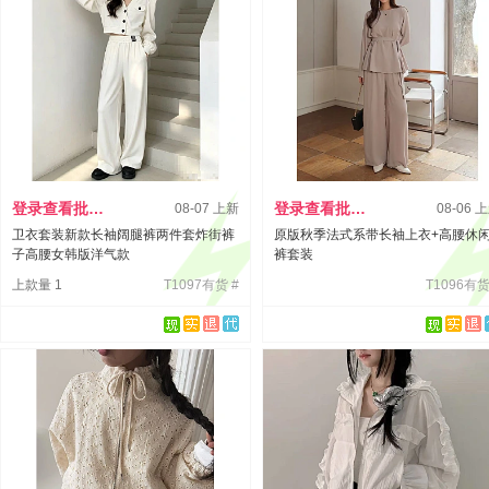
登录查看批发价
登录查看批发价
08-07 上新
08-06 
卫衣套装新款长袖阔腿裤两件套炸街裤
原版秋季法式系带长袖上衣+高腰休
子高腰女韩版洋气款
裤套装
上款量 1
T1097有货 #
T1096有货