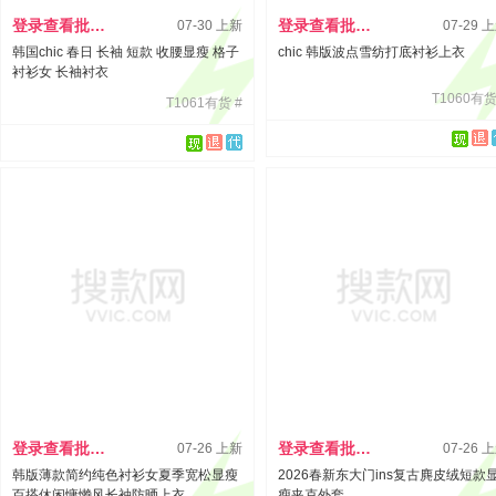
登录查看批发价
登录查看批发价
07-30 上新
07-29 
韩国chic 春日 长袖 短款 收腰显瘦 格子
chic 韩版波点雪纺打底衬衫上衣
衬衫女 长袖衬衣
T1060有货
T1061有货 #
登录查看批发价
登录查看批发价
07-26 上新
07-26 
韩版薄款简约纯色衬衫女夏季宽松显瘦
2026春新东大门ins复古麂皮绒短款
百搭休闲慵懒风长袖防晒上衣
瘦夹克外套