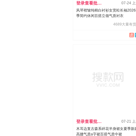
登录查看批发价
07-24 
风琴褶皱纯棉白衬衫女宽松长袖202
季简约休闲百搭立领气质衬衣
4689大量有货
登录查看批发价
07-21 
木耳边复古森系碎花半身裙女夏季新
高腰气质a字裙百搭气质中裙