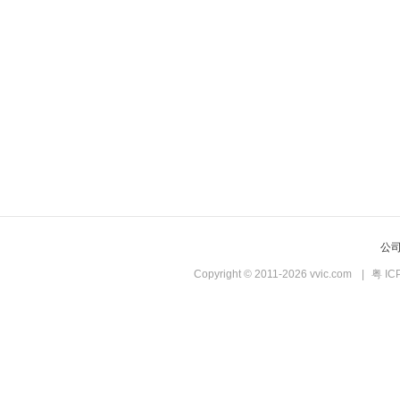
公
Copyright © 2011-2026 vvic.com
|
粤 IC