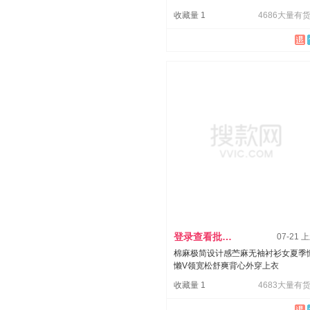
收藏量 1
4686大量有货
登录查看批发价
07-21 
棉麻极简设计感苎麻无袖衬衫女夏季
懒V领宽松舒爽背心外穿上衣
收藏量 1
4683大量有货