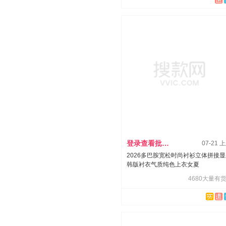
登录查看批发价
07-21 
2026多巴胺宽松时尚衬衫立体拼接
韩版衬衣气质纯色上衣女夏
4680大量有货