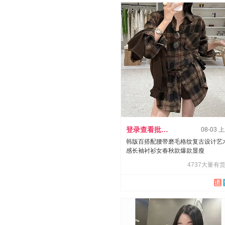
登录查看批发价
08-03 
韩版百搭配腰带磨毛格纹复古设计艺
感长袖衬衫女春秋款爆款显瘦
4737大量有货