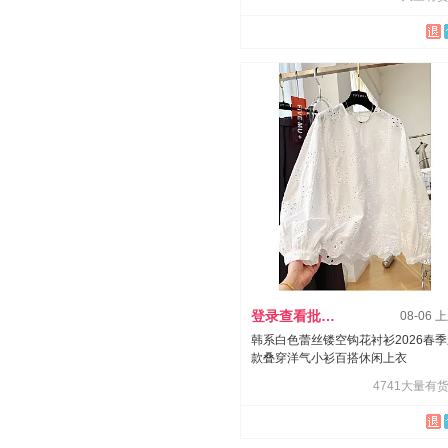
登录查看批发价
08-06 
韩系白色蕾丝镂空钩花衬衫2026春
款叠穿洋气小衫百搭休闲上衣
4741大量有货