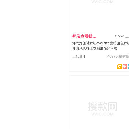
登录查看批发价
07-24 
洋气灯笼袖衬衫oversize宽松咖色衬
慵懒风长袖上衣廓形简约衬衣
上款量 1
4697大量有货