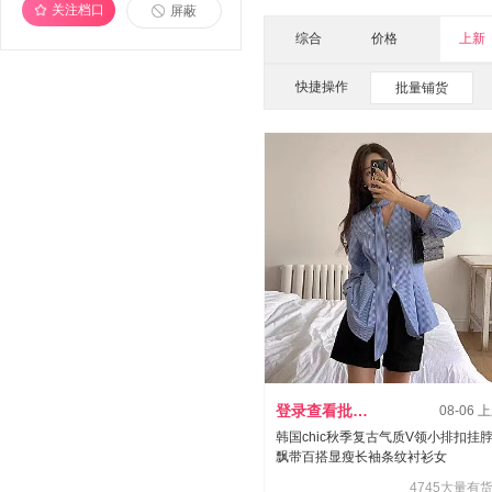
羽绒服(1)
关注档口
屏蔽
综合
价格
上新
快捷操作
批量铺货
登录查看批发价
08-06 
韩国chic秋季复古气质V领小排扣挂
飘带百搭显瘦长袖条纹衬衫女
4745大量有货