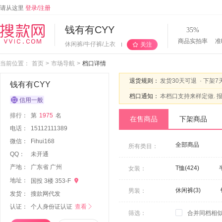
请从这里
登录/注册
钱有有CYY
35%
商品实拍率
准
休闲裤/牛仔裤/上衣
关注
当前位置：
首页
>
市场导航
>
档口详情
退货规则：
发货30天可退
·
下架7
钱有有CYY
档口通知：
本档口支持来样定做. 报单
排行：
第
1975
名
在售商品
下架商品
电话：
15112111389
微信：
F
i
h
u
i
1
6
8
全部商品
所有类目：
QQ：
未开通
产地：
广东省 广州
T恤(424)
女装：
地址：

国投 3楼 353-F
毛针织衫(61)
休闲裤(3)
男装：
发货：
搜款网代发
牛仔半身裙(9)
认证：
个人身份证认证
查看

休闲运动套装(3)
筛选：
合并同档相