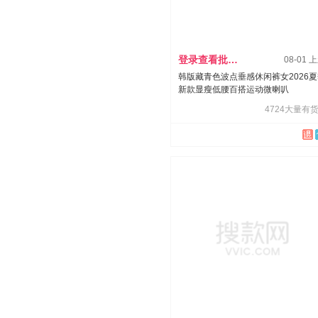
登录查看批发价
08-01 
韩版藏青色波点垂感休闲裤女2026
新款显瘦低腰百搭运动微喇叭
4724大量有货