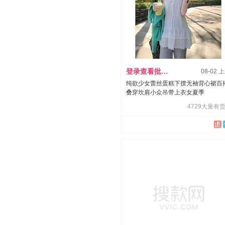
登录查看批发价
08-02 
纯欲少女蕾丝蛋糕下摆无袖背心裙百
叠穿坎肩小众吊带上衣女夏季
4729大量有货