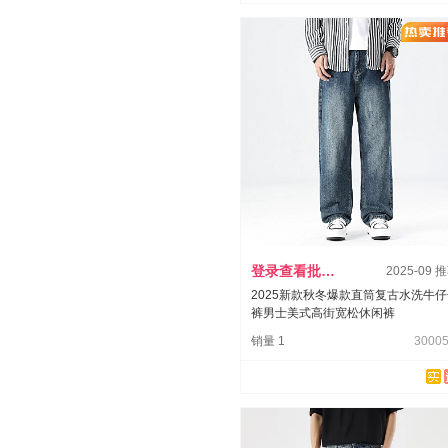
登录查看批发价
2025-09 
2025新款秋冬爆款直筒复古水洗牛
裤男士美式高街宽松休闲裤
销量 1
30005