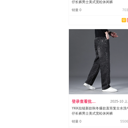
仔长裤男士美式宽松休闲裤
销量 0
703
登录查看批发价
2025-10 
YKK拉链新款秋冬爆款直筒复古水洗
仔长裤男士美式宽松休闲裤
销量 0
5506