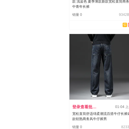
款 浅蓝色 夏季薄款新款宽松直筒商
中青年长裤
销量 0
9342B
登录查看批发价
01-04 
宽松直筒舒适绵柔潮流百搭牛仔长裤
款轻熟商务风牛仔裤男
销量 0
8233