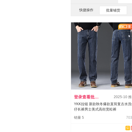
快捷操作
批量铺货
登录查看批发价
2025-10 
YKK拉链 新款秋冬爆款直筒复古水洗
仔长裤男士美式高街宽松裤
销量 5
703