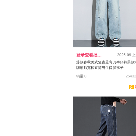
登录查看批发价
2025-09 
爆款春秋美式复古蓝弯刀牛仔裤男款
牌痞帅宽松直筒男生阔腿裤子
销量 0
25432