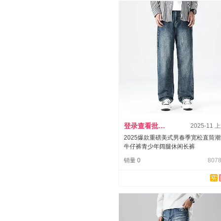
登录查看批发价
2025-11 
2025爆款重磅美式男春季宽松直筒
牛仔裤青少年阔腿休闲长裤
销量 0
8078