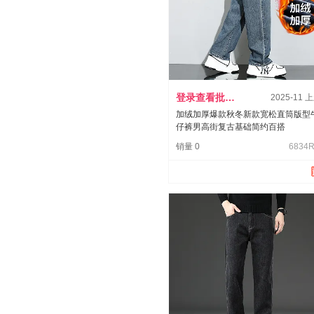
登录查看批发价
2025-11 
加绒加厚爆款秋冬新款宽松直筒版型
仔裤男高街复古基础简约百搭
销量 0
6834R