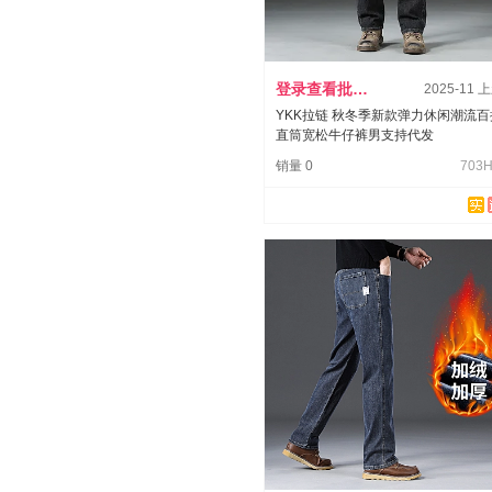
登录查看批发价
2025-11 
YKK拉链 秋冬季新款弹力休闲潮流百
直筒宽松牛仔裤男支持代发
销量 0
703H