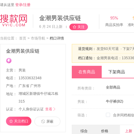
请从这里
登录/注册
金潮男装供应链
95%
商品实拍率
准
6 月 24 日上新
关注
当前位置：
首页
>
市场导航
>
档口详情
退货规则：
发货60天可退
·
下架7
金潮男装供应链
档口通知：
金潮男装电话：135336
主营：
男装
在售商品
下架商品
电话：
13533632348
产地：
广东省 广州市
全部商品
所有类目：
增城区新塘镇牛仔城J1栋
地址：
315
牛仔裤(82)
男装：
认证：
个人身份证认证
查看

筛选：
合并同档相
关注档口
屏蔽
综合
价格
上新