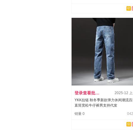
登录查看批发价
2025-12 
YKK拉链 秋冬季新款弹力休闲潮流百
直筒宽松牛仔裤男支持代发
销量 0
042