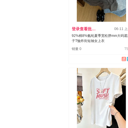
登录查看批发价
06-11 
92%棉8%氨纶夏季宽松胖mm大码遮
子T恤炸街短袖女上衣
销量 0
T5