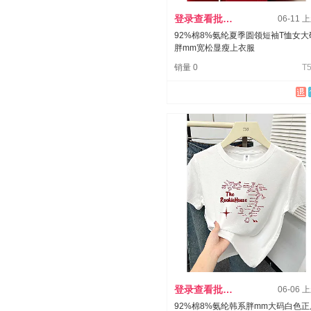
登录查看批发价
06-11 
92%棉8%氨纶夏季圆领短袖T恤女大
胖mm宽松显瘦上衣服
销量 0
T5
登录查看批发价
06-06 
92%棉8%氨纶韩系胖mm大码白色正