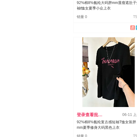
92%棉8%氨纶大码胖mm显瘦遮肚子
袖t恤女夏季小众上衣
销量 0
T5
登录查看批发价
06-11 
92%棉8%氨纶复古感短袖T恤女装胖
mm夏季修身大码黑色上衣
销量 0
T5