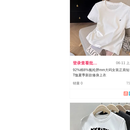
登录查看批发价
06-11 
92%棉8%氨纶胖mm大码女装正肩短
T恤夏季新款修身上衣
销量 0
T5