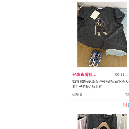
登录查看批发价
06-11 
92%棉8%氨纶百搭韩系胖mm宽松大
遮肚子T恤短袖上衣
销量 0
T5