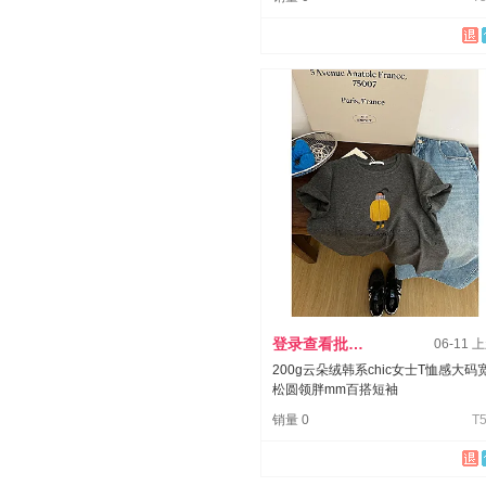
登录查看批发价
06-11 
200g云朵绒韩系chic女士T恤感大码
松圆领胖mm百搭短袖
销量 0
T5