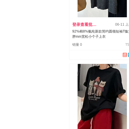
登录查看批发价
06-11 
92%棉8%氨纶新款简约圆领短袖T恤
胖mm宽松小个子上衣
销量 0
T5