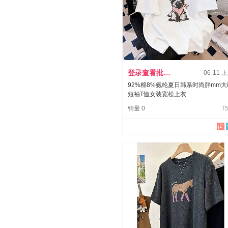
登录查看批发价
06-11 
92%棉8%氨纶夏日韩系时尚胖mm大
短袖T恤女装宽松上衣
销量 0
T5