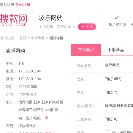
请从这里
登录/注册
凌乐网购
4%
商品实拍率
全店实拍，支持定做
关注
当前位置：
首页
>
市场导航
>
档口详情
在售商品
下架商品
凌乐网购
主营：
T恤
全部商品
所有类目：
电话：
17336101194
微信：
1
7
3
3
6
1
0
1
1
9
4
T恤(1052)
女装：
QQ：
4
6
9
3
6
1
5
5
8
唐装/中式服饰上衣
T恤(77)
男装：
产地：
广东省 普宁
池尾商圈 新寮 新寮群豪后面
地址：
睡衣/家居服套装(5
内衣/家居：
金辉园三巷57号（地图搜

索：凌乐网购）
T恤(16)
儿童用品：
发货：
搜款网代发
筛选：
合并同档相