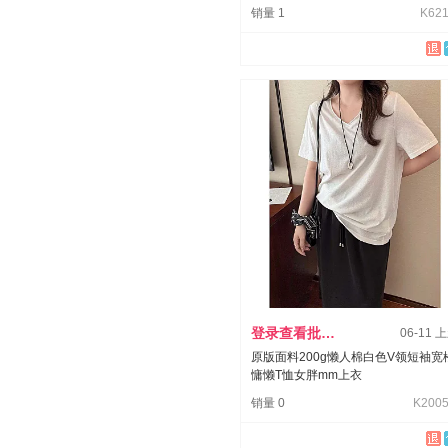
销量 1
K621
登录查看批发价
06-11 
原版面料200g懒人棉白色V领短袖宽
慵懒T恤女胖mm上衣
销量 0
K2005