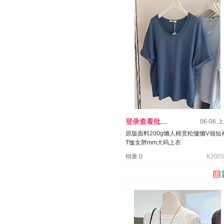
登录查看批发价
06-06 
原版面料200g懒人棉宽松慵懒V领短
T恤女胖mm大码上衣
销量 0
K2005