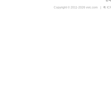
公
Copyright © 2011-2026 vvic.com
|
粤 IC