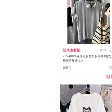
登录查看批发价
06-11 
92%棉8%氨纶光版空白版短袖T恤女
季正肩显瘦上衣
销量 0
T5