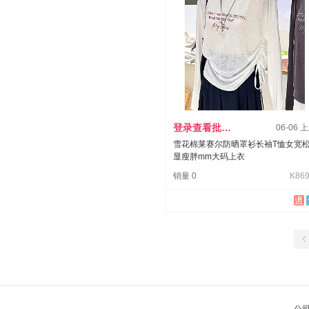
登录查看批发价
06-06 
雪花棉莱赛尔防晒罩衫长袖T恤女宽
显瘦胖mm大码上衣
销量 0
K869