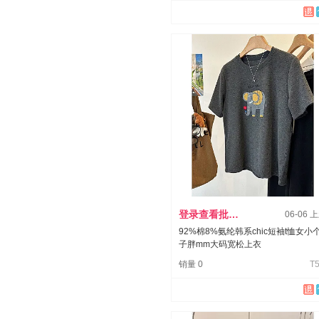
登录查看批发价
06-06 
92%棉8%氨纶韩系chic短袖t恤女小
子胖mm大码宽松上衣
销量 0
T5