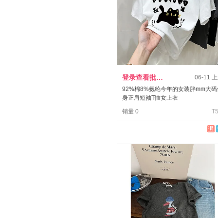
登录查看批发价
06-11 
92%棉8%氨纶今年的女装胖mm大码
身正肩短袖T恤女上衣
销量 0
T5