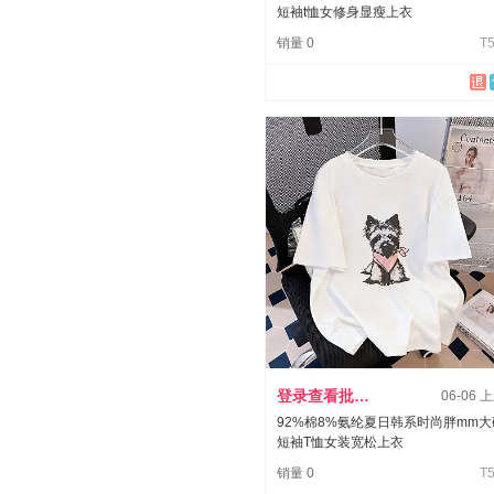
短袖t恤女修身显瘦上衣
销量 0
T5
登录查看批发价
06-06 
92%棉8%氨纶夏日韩系时尚胖mm大
短袖T恤女装宽松上衣
销量 0
T5