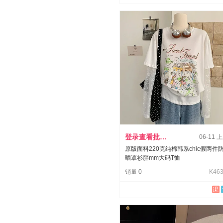
登录查看批发价
06-11 
原版面料220克纯棉韩系chic假两件
晒罩衫胖mm大码T恤
销量 0
K463