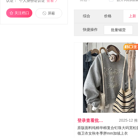
认证：
个人身份证认证
查看

关注档口
屏蔽
综合
价格
上新
快捷操作
批量铺货
登录查看批发价
2025-12 
原版面料纯棉华棉复合钉珠大码宽松
领卫衣女秋冬季胖mm加绒上衣