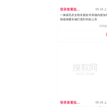
登录查看批发价
05-18 
一体绒毛衣女秋冬新款半高领内搭加
加绒保暖长袖打底针织衫上衣
009款
登录查看批发价
05-18 