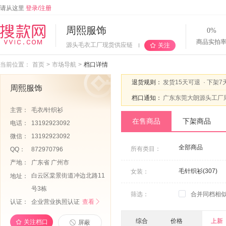
请从这里
登录/注册
周熙服饰
0%
商品实拍
源头毛衣工厂现货供应链
关注
当前位置：
首页
>
市场导航
>
档口详情
退货规则：
发货15天可退
·
下架7
周熙服饰
档口通知：
主营：
毛衣/针织衫
在售商品
下架商品
电话：
13192923092
微信：
1
3
1
9
2
9
2
3
0
9
2
全部商品
所有类目：
QQ：
8
7
2
9
7
0
7
9
6
产地：
广东省 广州市
毛针织衫(307)
女装：
白云区棠景街道冲边北路11
地址：
号3栋
筛选：
合并同档相
认证：
企业营业执照认证
查看

综合
价格
上新
关注档口
屏蔽