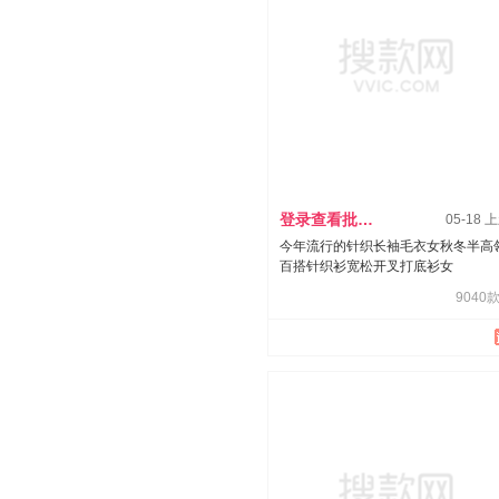
登录查看批发价
05-18 
今年流行的针织长袖毛衣女秋冬半高
百搭针织衫宽松开叉打底衫女
9040款