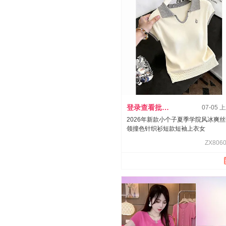
登录查看批发价
07-05 
2026年新款小个子夏季学院风冰爽
领撞色针织衫短款短袖上衣女
ZX8060