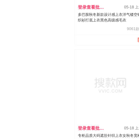
登录查看批发价
05-18 
多巴胺秋冬新款设计感上衣洋气镂空
织衫打底上衣黑色高级感毛衣
9061款
登录查看批发价
05-18 
专柜品质大码遮肚针织上衣女秋冬宽