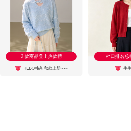
2 款商品登上热款榜
档口排名总榜
HEBO韩帛 秋款上新~~~
牛牛