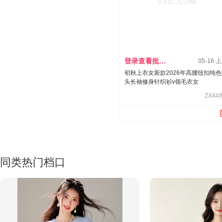
登录查看批发价
05-16 
初秋上衣女新款2026年高腰纽扣纯
头长袖修身针织衫v领毛衣女
ZX448
同类热门档口