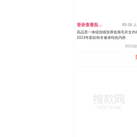
登录查看批发价
05-18 
高品质一体绒加绒加厚低领毛衣女内
2023年新款秋冬修身纯色内搭
9054款