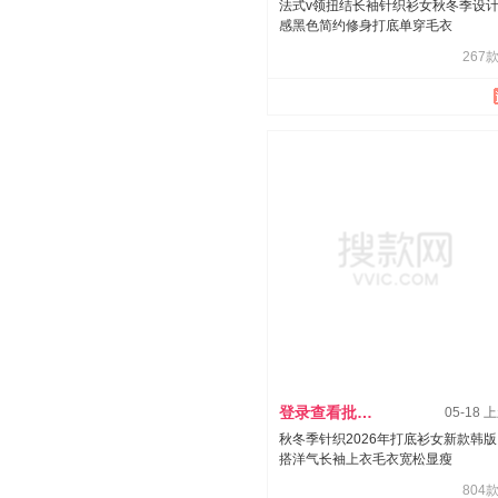
法式v领扭结长袖针织衫女秋冬季设
感黑色简约修身打底单穿毛衣
267款
登录查看批发价
05-18 
秋冬季针织2026年打底衫女新款韩
搭洋气长袖上衣毛衣宽松显瘦
804款