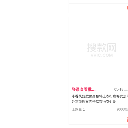
登录查看批发价
05-18 
小香风短款修身独特上衣打底衫女加
外穿显瘦女内搭软糯毛衣针织
上款量 1
9003款