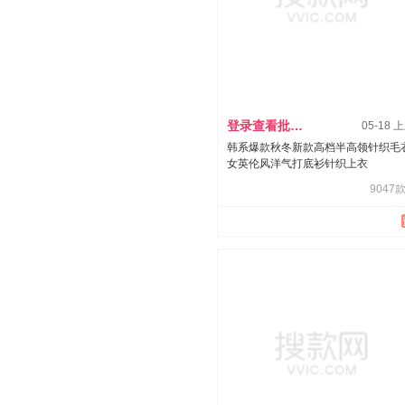
登录查看批发价
05-18 
韩系爆款秋冬新款高档半高领针织毛
女英伦风洋气打底衫针织上衣
9047款