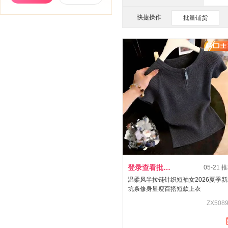
快捷操作
批量铺货
登录查看批发价
05-21 
温柔风半拉链针织短袖女2026夏季
坑条修身显瘦百搭短款上衣
ZX5089