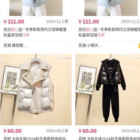
¥
111.00
¥
111.00
2025-11上新
2025-11
显白
婴儿
蓝~ 冬季新款简约立领保暖蓬
显白
婴儿
蓝~ 冬季新款简约立领保暖
松叠穿羽绒
马甲
松叠穿羽绒
马甲
货源 臻悦雅Reya grace服装
货源 小晴天~全店现货
¥
60.00
¥
60.00
2024-09上新
2024-09
官图 大码女装2024秋冬季新款休闲运
官图 大码女装2024秋冬季新款休闲