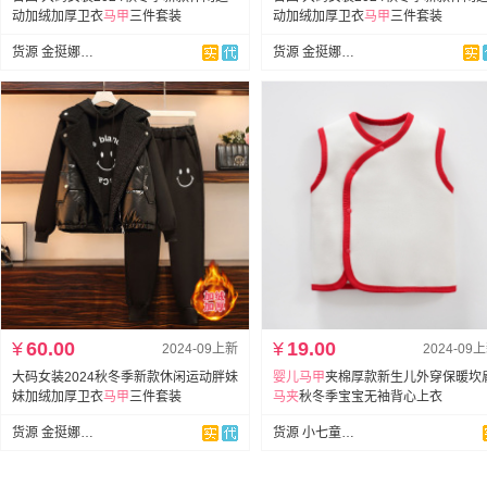
动加绒加厚卫衣
马甲
三件套装
动加绒加厚卫衣
马甲
三件套装
货源 金挺娜【全店做货】
货源 金挺娜【全店做货】
¥
60.00
¥
19.00
2024-09上新
2024-09
大码女装2024秋冬季新款休闲运动胖妹
婴儿
马甲
夹棉厚款新生儿外穿保暖坎
妹加绒加厚卫衣
马甲
三件套装
马夹
秋冬季宝宝无袖背心上衣
货源 金挺娜【全店做货】
货源 小七童装网批