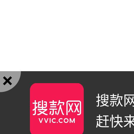

搜款网
赶快