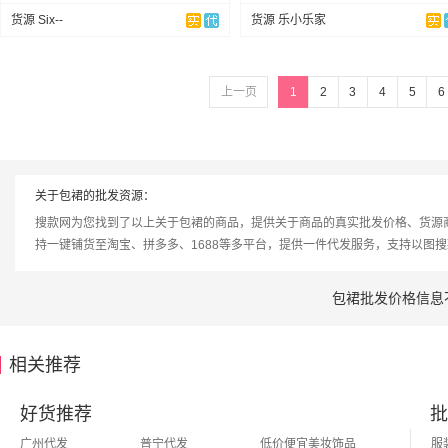
货源 Six--
货源 乐小乐家
上一页
1
2
3
4
5
6
关于包裙的批发资源：
搜款网为您找到了以上关于包裙的商品，提供关于商品的真实批发价格、货源
持一键铺货至淘宝、拼多多、1688等多平台，提供一件代发服务，支持以图
包裙批发价格信息
相关推荐
好货推荐
批
广州代发
普宁代发
低价便宜美妆饰品