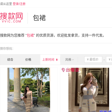
请从这里
登录/注册
包裙
搜款网为您推荐 “
包裙
” 的优质货源，欢迎批发拿货，支持一件代发。
猜你想找：
综合
价格
上新时间

风格