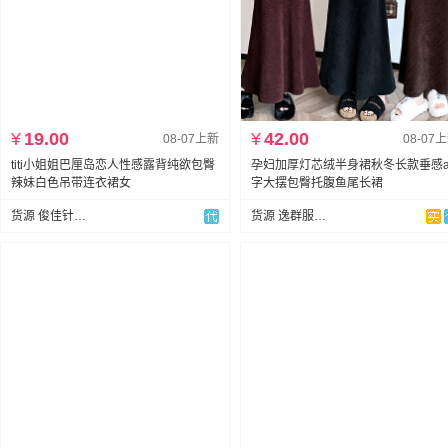
¥
19.00
¥
42.00
08-07上新
08-07
titi小姐姐巴厘岛恋人性感露背纯欲包臀
孕妇加厚灯芯绒半身裙秋冬长款垂感
辣妹白色吊带连衣裙女
字大摆包臀托腹鱼尾长裙
货源 俊佳针织毛衣厂总店
货源 逸群服饰孕妇装