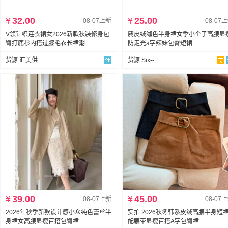
¥
32.00
¥
25.00
08-07上新
08-07
V领针织连衣裙女2026新款秋装修身包
麂皮绒咖色半身裙女季小个子高腰显
臀打底衫内搭过膝毛衣长裙潮
防走光a字辣妹包臀短裙
货源 汇美供应链
货源 Six--
¥
39.00
¥
45.00
08-07上新
08-07
2026年秋季新款设计感小众纯色蕾丝半
实拍 2026秋冬韩系皮绒高腰半身短
身裙女高腰显瘦百搭包臀裙
配腰带显瘦百搭A字包臀裙