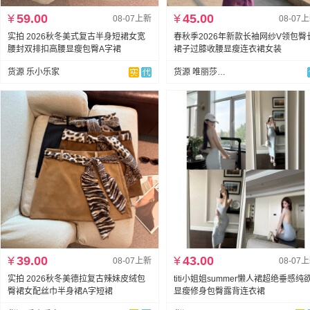
¥
59.00
¥
45.00
08-07上新
08-07
实拍 2026秋冬美式复古半身短裙女宽
春秋季2026年新款长袖网纱V领包臀
腰封双排扣高腰显瘦包臀A字裙
裙子过膝收腰显瘦连衣裙女装
货源 乐小乐家
货源 唯丽莎服饰
¥
39.00
¥
43.00
08-07上新
08-07
实拍 2026秋冬美德拉复古辣妹皮绒包
titi小姐姐summer懒人裙超绝垂感纯
臀裙女配丝巾半身裙A字短裙
显瘦修身包臀露背连衣裙