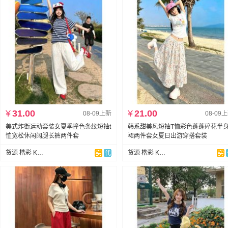
¥
31.00
¥
21.00
08-09上新
08-09
美式炸街运动套装女夏季撞色条纹短袖t
韩系甜美风短袖T恤彩色蓬蓬碎花半
恤宽松休闲阔腿长裤两件套
裙两件套女夏日出游穿搭套装
货源 楷彩 KAICAI
货源 楷彩 KAICAI