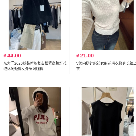
¥
44.00
¥
21.00
东大门2026秋装新款复古松紧高腰灯芯
V领内搭针织衫女麻花毛衣修身长袖
绒休闲短裤女外穿阔腿裤
衣