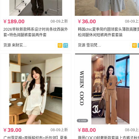
¥
189.00
¥
36.00
08-09上新
08-09
2026早秋新款韩系设计时尚条纹西装外
韩国chic夏季简约圆领套头薄款高腰
套+特色阔腿裤套装两件套
松阔腿休闲短裤两件套套装
货源 来財实拍店
货源 雪羽梵依-棉服工厂
¥
39.00
¥
88.00
08-09上新
08-09
广州雪花棉+原版梭织布+后包领】夏季
薇恩COCO轻奢新款套装上衣裤子秋