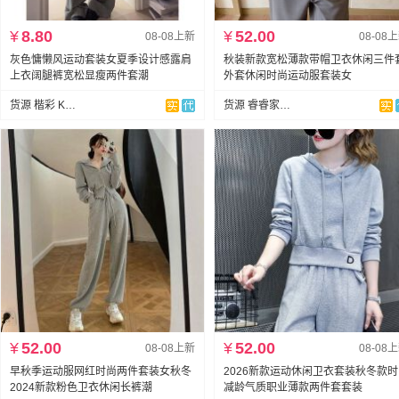
¥
8.80
¥
52.00
08-08上新
08-08
灰色慵懒风运动套装女夏季设计感露肩
秋装新款宽松薄款带帽卫衣休闲三件
上衣阔腿裤宽松显瘦两件套潮
外套休闲时尚运动服套装女
货源 楷彩 KAICAI
货源 睿睿家女装
¥
52.00
¥
52.00
08-08上新
08-08
早秋季运动服网红时尚两件套装女秋冬
2026新款运动休闲卫衣套装秋冬款
2024新款粉色卫衣休闲长裤潮
减龄气质职业薄款两件套套装