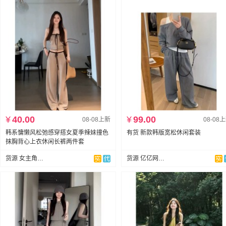
¥
40.00
¥
99.00
08-08上新
08-08
韩系慵懒风松弛感穿搭女夏季辣妹撞色
有货 新款韩版宽松休闲套装
抹胸背心上衣休闲长裤两件套
货源 女主角服饰888
货源 亿亿网红定制爆款