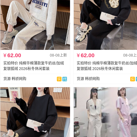
¥
62.00
¥
62.00
08-08上新
08-08
实拍特价 纯棉华棉薄款复牛奶丝/加绒
实拍特价 纯棉华棉薄款复牛奶丝/加
复银狐绒 2026秋冬休闲套装
复银狐绒 2026秋冬休闲套装
货源 韩骄网购
货源 韩骄网购