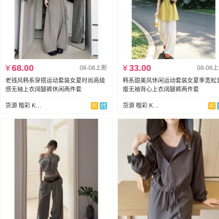
¥
68.00
¥
33.00
08-08上新
08-08
老钱风韩系穿搭运动套装女夏时尚高级
韩系甜美风休闲运动套装女夏季宽松
感无袖上衣阔腿裤休闲两件套
瘦无袖背心上衣阔腿裤两件套
货源 楷彩 KAICAI
货源 楷彩 KAICAI