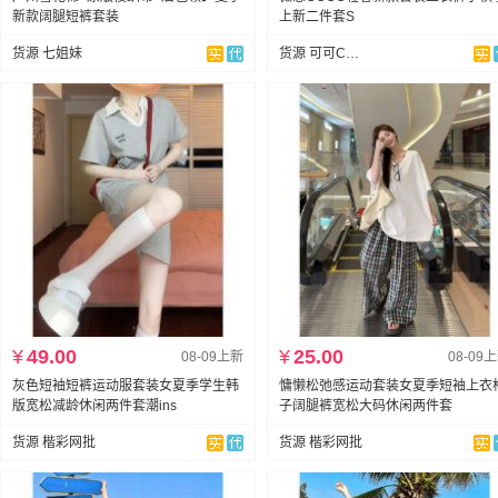
新款阔腿短裤套装
上新二件套S
货源 七姐妹
货源 可可COCO【自设工厂】
¥
49.00
¥
25.00
08-09上新
08-09
灰色短袖短裤运动服套装女夏季学生韩
慵懒松弛感运动套装女夏季短袖上衣
版宽松减龄休闲两件套潮ins
子阔腿裤宽松大码休闲两件套
货源 楷彩网批
货源 楷彩网批