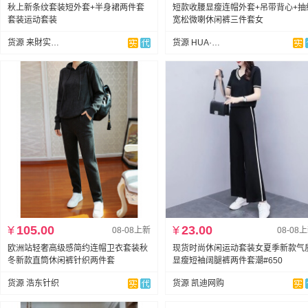
秋上新条纹套装短外套+半身裙两件套
短款收腰显瘦连帽外套+吊带背心+抽
套装运动套装
宽松微喇休闲裤三件套女
货源 来財实拍店
货源 HUA·STUDIO
¥
105.00
¥
23.00
08-08上新
08-08
欧洲站轻奢高级感简约连帽卫衣套装秋
现货时尚休闲运动套装女夏季新款气
冬新款直筒休闲裤针织两件套
显瘦短袖阔腿裤两件套潮#650
货源 浩东针织
货源 凯迪网购