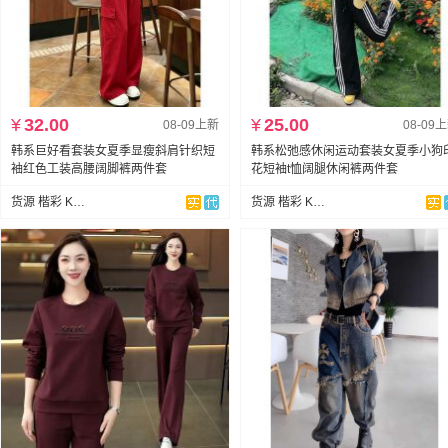
¥
32.00
¥
25.00
08-09上新
08-09
韩系巨好看套装女夏季显瘦斜肩针织短
韩系松弛感休闲运动套装女夏季小狗
袖红色工装高腰阔脚裤两件套
花短袖t恤阔腿休闲裤两件套
货源 楷彩 KAICAI
货源 楷彩 KAICAI