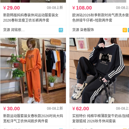
¥
29.00
¥
108.00
08-08上新
08-08
新款韩版妈妈春装休闲运动服套装女
欧洲站2026秋季新款时尚气质洗水
2026春秋显瘦卫衣长裤两件套
色拼接牛仔裤+短款两件套
货源 润铭依外贸
货源 柒巷服饰
¥
30.00
¥
62.00
08-08上新
08-08
新款运动服套装女春秋款2026时尚大码
实拍特价 纯棉华棉薄款复牛奶丝/加
宽松洋气卫衣休闲跑步两件套
复银狐绒 2026秋冬休闲套装