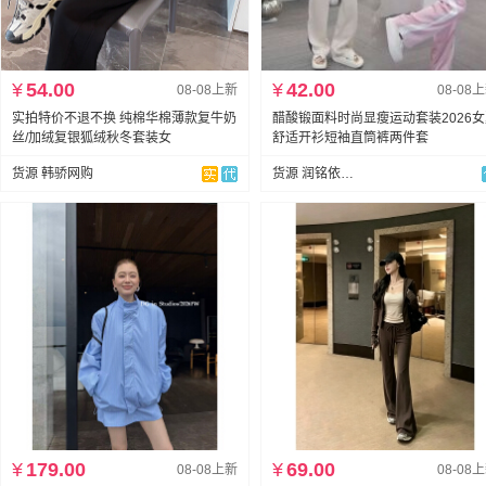
¥
54.00
¥
42.00
08-08上新
08-08
实拍特价不退不换 纯棉华棉薄款复牛奶
醋酸锻面料时尚显瘦运动套装2026
丝/加绒复银狐绒秋冬套装女
舒适开衫短袖直筒裤两件套
货源 韩骄网购
货源 润铭依外贸
¥
179.00
¥
69.00
08-08上新
08-08