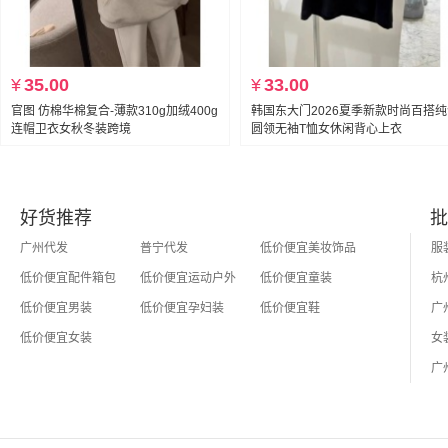
¥
35.00
¥
33.00
官图 仿棉华棉复合-薄款310g加绒400g
韩国东大门2026夏季新款时尚百搭
连帽卫衣女秋冬装跨境
圆领无袖T恤女休闲背心上衣
好货推荐
批
广州代发
普宁代发
低价便宜美妆饰品
低价便宜配件箱包
低价便宜运动户外
低价便宜童装
低价便宜男装
低价便宜孕妇装
低价便宜鞋
低价便宜女装