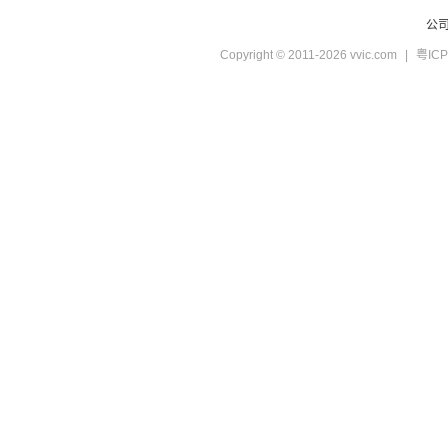
公
Copyright © 2011-2026 vvic.com
|
粤ICP