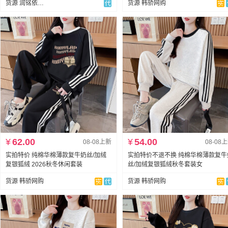
货源 润铭依外贸
货源 韩骄网购
¥
62.00
¥
54.00
08-08上新
08-08
实拍特价 纯棉华棉薄款复牛奶丝/加绒
实拍特价不退不换 纯棉华棉薄款复牛
复银狐绒 2026秋冬休闲套装
丝/加绒复银狐绒秋冬套装女
货源 韩骄网购
货源 韩骄网购