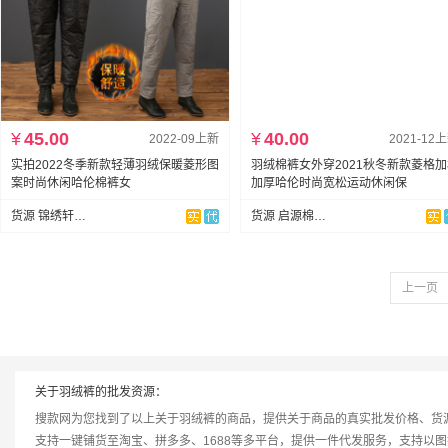
¥
45.00
¥
40.00
2022-09上新
2021-12
实拍2022冬季新款轻薄羽绒保暖菱形图
羽绒棉裤女外穿2021秋冬新款菱格
案时尚休闲哈伦棉裤女
加厚哈伦时尚宽松运动休闲保
货源 锦绣轩大码
货源 启源棉麻 全店现货
上一页
关于羽绒裤的批发资源：
搜款网为您找到了以上关于羽绒裤的商品，提供关于商品的真实批发价格、货
支持一键铺货至淘宝、拼多多、1688等多平台，提供一件代发服务，支持以