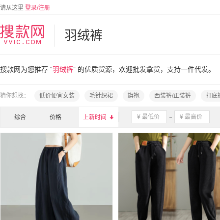
请从这里
登录/注册
羽绒裤
搜款网为您推荐 “
羽绒裤
” 的优质货源，欢迎批发拿货，支持一件代发。
猜你想找：
低价便宜女装
毛针织裙
旗袍
西装裤/正装裤
打底
综合
价格
上新时间
