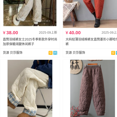
¥
38.00
¥
40.00
2025-09上新
2025-09
直筒羽绒裤女士2025冬季新款外穿时尚
大码轻薄羽绒棉裤女直筒菱形小脚哈
加厚保暖阔腿休闲裤子
裤
货源 贝莎服饰
货源 贝莎服饰