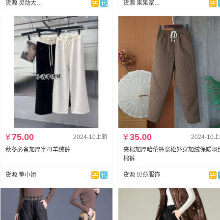
货源 灵动大码网络服饰
货源 果果家网批
¥
75.00
¥
35.00
2024-10上新
2024-10
秋冬必备加厚字母羊绒裤
夹棉加厚哈伦裤宽松外穿加绒保暖羽
棉裤
货源 董小姐
货源 贝莎服饰