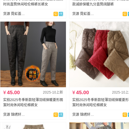
时尚直筒休闲哈伦棉裤长裤女
款减龄保暖九分直筒阔腿裤
货源 霓虹荟时尚女裤
货源 霓虹荟时尚女裤
¥
45.00
¥
45.00
2025-10上新
2025-10
实拍2025冬季新款轻薄羽绒保暖菱形图
实拍2025冬季新款轻薄羽绒保暖菱
案时尚休闲哈伦棉裤女
案时尚休闲哈伦棉裤女
货源 锦绣轩大码
货源 锦绣轩大码