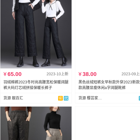
¥
65.00
¥
38.00
2023-10上新
2023-09
羽绒棉裤2023冬时尚高腰宽松保暖阔腿
黑色丝绒短裤女早秋款外穿2023新
裤大码灯芯绒拼接保暖长裤子
款高腰显瘦休闲a字阔腿靴裤
货源 靓百汇
货源 樱芸家服饰全店现货