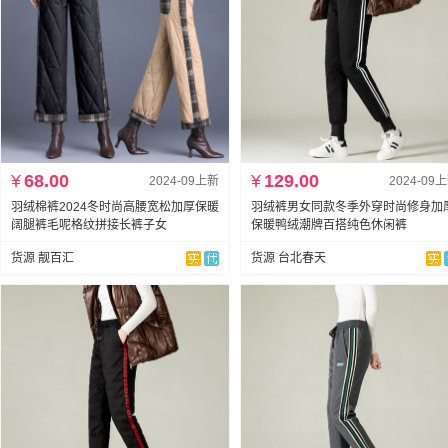
¥
68.00
¥
129.00
2024-09上新
2024-09
羽绒棉裤2024冬时尚高腰宽松加厚保暖
羽绒裤男女同款冬季外穿时尚修身加
阔腿裤毛呢格纹拼接长裤子女
保暖鸭绒潮牌百搭纯色休闲裤
货源 靓百汇
货源 台北春天