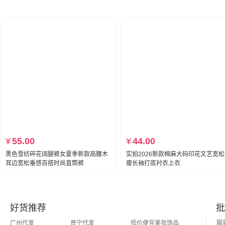
¥
55.00
¥
44.00
黑色雪纺碎花阔腿裤女夏季新款高腰木
实拍2026新款棉麻大码印花文艺宽
耳边宽松垂感百搭时尚直筒裤
瘦长袖打底衬衣上衣
好货推荐
批
广州代发
普宁代发
低价便宜美妆饰品