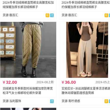
2024冬季羽绒棉裤直筒裤女高腰宽松加
2024冬季羽绒棉裤直筒裤女高腰宽
绒保暖加厚长裤羽绒棉裤子
约保暖加厚长裤羽绒棉裤子
货源 靓百汇
货源 靓百汇
¥
32.00
¥
36.00
2024-08上新
2024-05
羽绒裤女冬季新款时尚保暖加厚防寒宽
实拍实价~冰丝阔腿裤女夏季凉凉裤
松洋气女士棉裤哈伦裤外穿潮
腰休闲褶皱肌理感直筒裤
货源 泓利服饰
货源 青柠诱惑