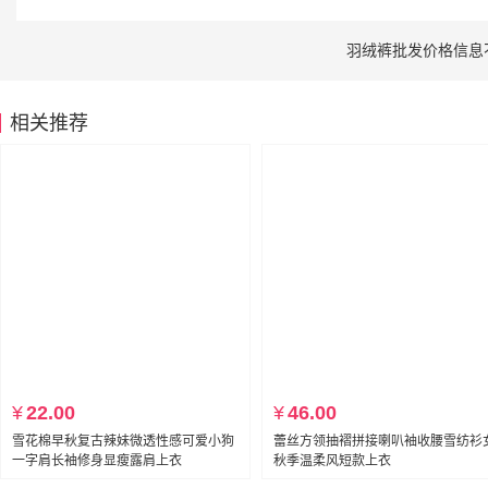
羽绒裤批发价格信息
相关推荐
¥
22.00
¥
46.00
雪花棉早秋复古辣妹微透性感可爱小狗
蕾丝方领抽褶拼接喇叭袖收腰雪纺衫
一字肩长袖修身显瘦露肩上衣
秋季温柔风短款上衣