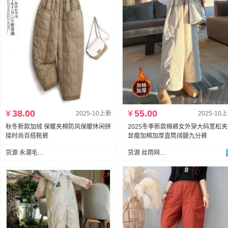
¥
38.00
¥
55.00
2025-10上新
2025-10
秋冬新款加绒 保暖夹棉防风保暖休闲拼
2025冬季新款棉裤女外穿大码宽松
接时尚百搭靴裤
显瘦加棉加厚直筒阔腿九分裤
货源 永潮毛衣厂
货源 丝雨网络服饰