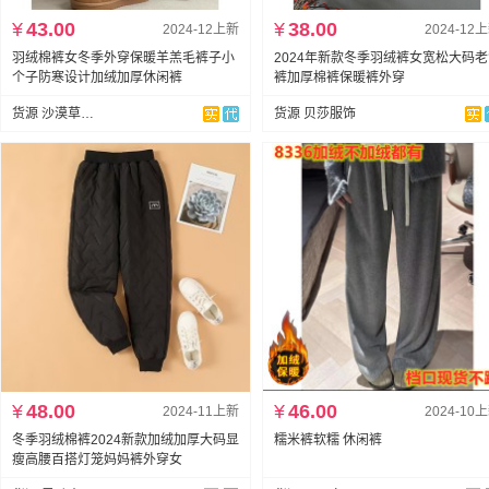
¥
43.00
¥
38.00
2024-12上新
2024-12
羽绒棉裤女冬季外穿保暖羊羔毛裤子小
2024年新款冬季羽绒裤女宽松大码
个子防寒设计加绒加厚休闲裤
裤加厚棉裤保暖裤外穿
货源 沙漠草分店
货源 贝莎服饰
¥
48.00
¥
46.00
2024-11上新
2024-10
冬季羽绒棉裤2024新款加绒加厚大码显
糯米裤软糯 休闲裤
瘦高腰百搭灯笼妈妈裤外穿女