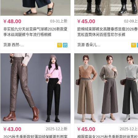
¥
48.00
¥
45.00
03-31上新
02-09
非实拍九分天丝亚麻气球裤2026新款夏
欧棉绒束脚裤女高腰垂感显瘦2026
季冰丝阔腿裤今年流行梧桐裤
宽松直筒休闲百搭雪尼尔长裤
货源 西然-全店现货
货源 香朵儿（全店做货）
¥
43.00
¥
45.00
2025-12上新
2025-12
2025秋冬季新款轻薄羽绒保暖菱形图案
棉服套装女2025秋冬季新款时尚宽