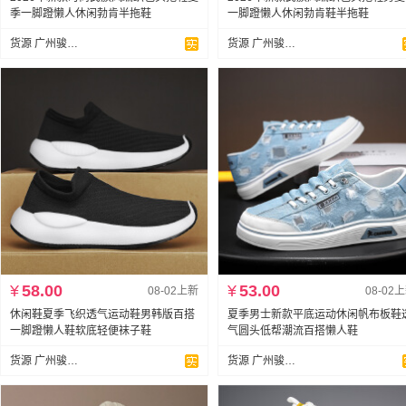
季一脚蹬懒人休闲勃肯半拖鞋
一脚蹬懒人休闲勃肯鞋半拖鞋
货源 广州骏达鞋业
货源 广州骏达鞋业
¥
58.00
¥
53.00
08-02上新
08-02
休闲鞋夏季飞织透气运动鞋男韩版百搭
夏季男士新款平底运动休闲帆布板鞋
一脚蹬懒人鞋软底轻便袜子鞋
气圆头低帮潮流百搭懒人鞋
货源 广州骏达鞋业
货源 广州骏达鞋业