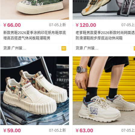
¥
66.00
¥
120.00
07-05上新
07-05
新款男鞋2026夏季涂鸦印花帆布鞋厚底
老爹鞋男款夏季2026新款时尚网面
增高百搭透气休闲板鞋潮鞋男
防滑潮鞋跑步厚底运动休闲鞋
货源 广州骏达鞋业
货源 广州骏达鞋业
¥
59.00
¥
63.00
07-05上新
07-05