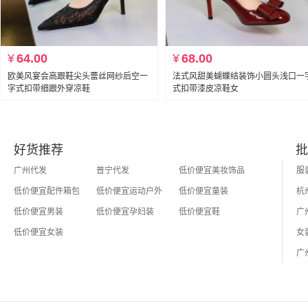
¥
64.00
¥
68.00
欧美风宴会高跟鞋尖头蕾丝网纱后空一
法式风甜美蝴蝶结装饰小圆头浅口一
字式扣带细跟外穿凉鞋
式扣带漆皮凉鞋女
好货推荐
批
广州代发
普宁代发
低价便宜美妆饰品
低价便宜配件箱包
低价便宜运动户外
低价便宜童装
低价便宜男装
低价便宜孕妇装
低价便宜鞋
低价便宜女装