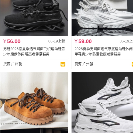
¥
56.00
¥
59.00
06-19上新
06-19
男鞋2026春夏季透气网面飞织运动鞋青
2026夏季男网面透气厚底运动鞋休
少年跑步休闲增高老爹潮鞋男
甲鞋青少年防滑软底老爹鞋男
货源 广州骏达鞋业
货源 广州骏达鞋业