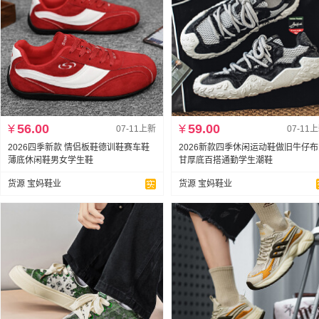
¥
56.00
¥
59.00
07-11上新
07-11
2026四季新款 情侣板鞋德训鞋赛车鞋
2026新款四季休闲运动鞋做旧牛仔
薄底休闲鞋男女学生鞋
甘厚底百搭通勤学生潮鞋
货源 宝妈鞋业
货源 宝妈鞋业