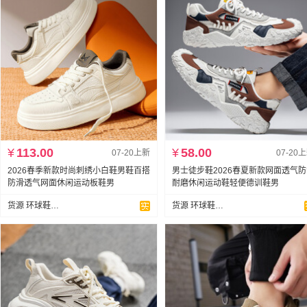
¥
113.00
¥
58.00
07-20上新
07-20
2026春季新款时尚刺绣小白鞋男鞋百搭
男士徒步鞋2026春夏新款网面透气
防滑透气网面休闲运动板鞋男
耐磨休闲运动鞋轻便德训鞋男
货源 环球鞋业支持代发
货源 环球鞋业支持代发