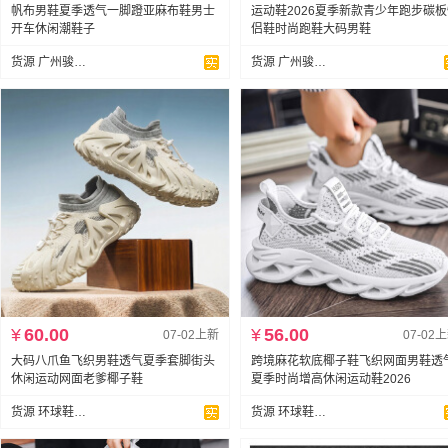
帆布男鞋夏季透气一脚蹬亚麻布鞋男士
运动鞋2026夏季新款青少年跑步碳
开车休闲潮鞋子
侣鞋时尚跑鞋大码男鞋
货源 广州骏达鞋业
货源 广州骏达鞋业
¥
60.00
¥
56.00
07-02上新
07-02
大码八爪鱼飞织男鞋透气夏季套脚街头
跨境麻花软底椰子鞋飞织网面男鞋透
休闲运动网面老爹椰子鞋
夏季时尚增高休闲运动鞋2026
货源 环球鞋业支持代发
货源 环球鞋业支持代发