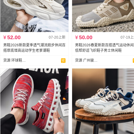
¥
52.00
¥
50.00
07-20上新
07-19
男鞋2026新款夏季透气潮流跑步休闲百
男鞋2026春夏新款百搭透气运动休
搭厚底增高运动学生老爹潮鞋
低帮舒适飞织鞋子男士休闲鞋
货源 环球鞋业支持代发
货源 广州骏达鞋业