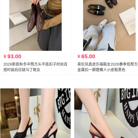
¥
93.00
¥
65.00
2026新款秋冬中筒方头平底扣子时尚百
英伦风真皮乐福鞋女2026春季低帮
搭时装后拉链马丁靴女
金属扣一脚蹬懒人小皮鞋黑色