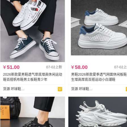
¥
51.00
¥
58.00
07-02上新
07-02
2026新款夏男鞋透气厚底增高休闲运动
男鞋2026新款夏季透气网面休闲板
鞋百搭帆布鞋男士板鞋青少年
生增高厚底百搭运动小白潮鞋
货源 环球鞋业支持代发
货源 环球鞋业支持代发