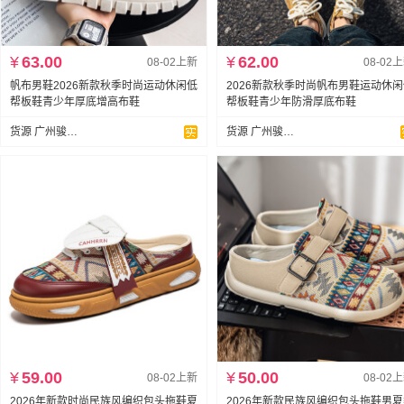
¥
63.00
¥
62.00
08-02上新
08-02
帆布男鞋2026新款秋季时尚运动休闲低
2026新款秋季时尚帆布男鞋运动休
帮板鞋青少年厚底增高布鞋
帮板鞋青少年防滑厚底布鞋
货源 广州骏达鞋业
货源 广州骏达鞋业
¥
59.00
¥
50.00
08-02上新
08-02
2026年新款时尚民族风编织包头拖鞋夏
2026年新款民族风编织包头拖鞋男