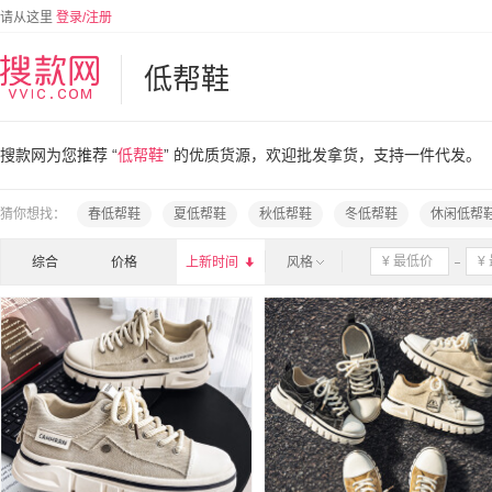
请从这里
登录/注册
低帮鞋
搜款网为您推荐 “
低帮鞋
” 的优质货源，欢迎批发拿货，支持一件代发。
猜你想找：
春低帮鞋
夏低帮鞋
秋低帮鞋
冬低帮鞋
休闲低帮
综合
价格
上新时间

风格