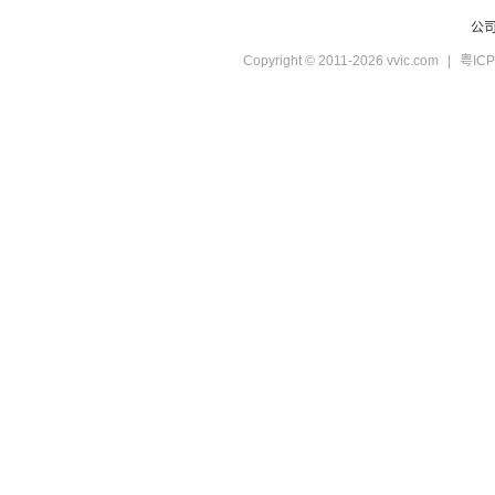
公
Copyright © 2011-2026 vvic.com
|
粤ICP