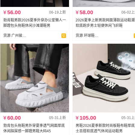
¥
56.00
¥
58.00
06-19上新
06-02
勃肯鞋男款2026夏季外穿办公室懒人一
2026夏季上新男款网面薄款运动鞋
脚蹬包头拖鞋休闲沙滩潮鞋男
软底跑步男士轻便休闲飞织鞋
货源 广州骏达鞋业
货源 环球鞋业支持代发
¥
60.00
¥
105.00
05-31上新
05-31
勃肯包头拖鞋男外穿夏季透气网面厚底
男鞋2026夏季新款时尚板鞋布鞋厚
休闲踩屎感一脚蹬男鞋大码45
士百搭软底透气休闲运动鞋男