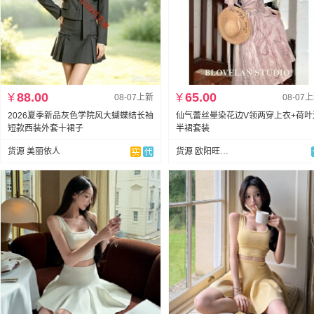
¥
88.00
¥
65.00
08-07上新
08-07
2026夏季新品灰色学院风大蝴蝶结长袖
仙气蕾丝晕染花边V领两穿上衣+荷叶
短款西装外套十裙子
半裙套装
货源 美丽依人
货源 欧阳旺旺服饰