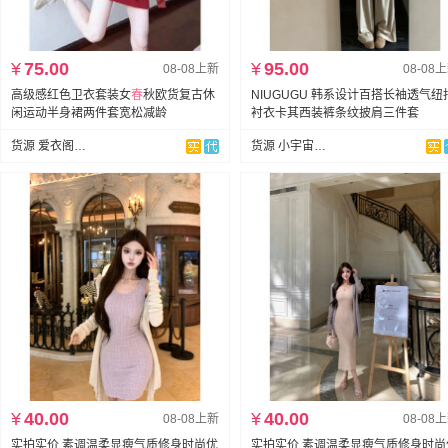
¥
75.00
¥
95.00
08-08上新
08-08
高级感红色卫衣套装女
春
秋欧货复古休
NIUGUGU 韩系设计百搭长袖透气纽
闲运动半身裙两件套宽松减龄
衬衣卡其西装裤条纹披肩三件套
货源 爱衣阁二店
货源 小宇宙Studio
¥
40.00
¥
40.00
08-08上新
08-08
实拍实价 素调温柔显瘦气质修身时尚优
实拍实价 素调温柔显瘦气质修身时尚