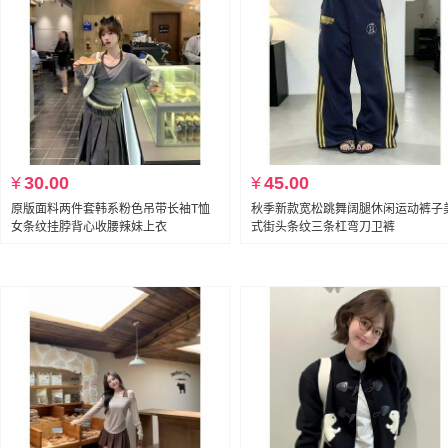
¥
30.00
¥
45.00
原版面料两件套韩系粉色吊带长袖T恤
秋季新款宽松跳舞阔腿休闲运动裤子
女条纹挂脖背心收腰辣妹上衣
式街头条纹三条杠弯刀卫裤