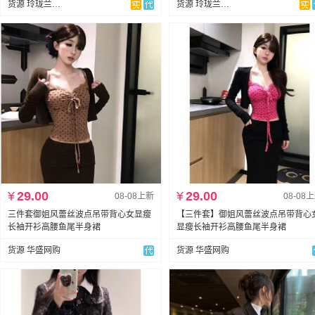
货源 玲珑兰（全店现货）
货源 玲珑兰（全店现货）
¥
29.00
¥
29.00
08-08上新
08-08
三件套御姐风蕾丝波点吊带背心女显瘦
【三件套】御姐风蕾丝波点吊带背心
长袖开衫高腰鱼尾半身裙
显瘦长袖开衫高腰鱼尾半身裙
货源 华盛网购
货源 华盛网购