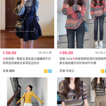
¥
28.00
¥
65.00
08-08上新
08-08
春
秋穿搭一整套女宽松复古蝴蝶结牛仔
官图 2026
春
秋新款韩系简约穿搭两
背带连衣裙波点系带花边衬衫
套长袖显瘦针织衫休闲牛仔裤
货源 媚娘
货源 玲珑兰（全店现货）