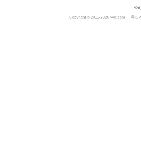
公
Copyright © 2011-2026 vvic.com
|
粤ICP