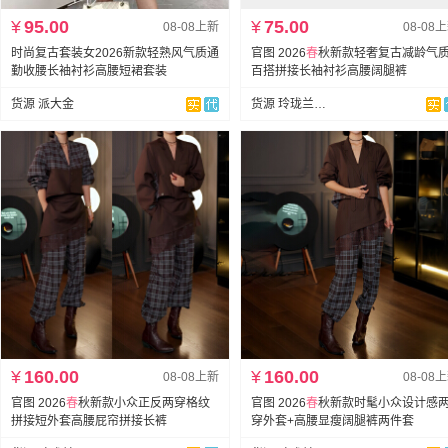
¥
95.00
¥
75.00
08-08上新
08-08
时尚复古套装女2026新款轻熟风气质通
官图 2026
春
秋新款轻奢复古减龄气
勤收腰长袖衬衫高腰短裙套装
百搭拼接长袖衬衫高腰阔腿裤
货源 派大金
货源 玲珑兰（全店现货）
¥
160.00
¥
160.00
08-08上新
08-08
官图 2026
春
秋新款小众正反两穿格纹
官图 2026
春
秋新款时髦小众设计感
拼接短外套高腰屁帘拼接长裤
穿外套+高腰显瘦阔腿裤两件套