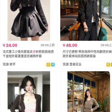
¥
24.00
¥
48.00
08-08上新
08-08
法式重工小香风套装女
春
秋新款高级感
尺寸已更新 韩系极简中性风翻领长袖
千金短外套蓬蓬连衣裙两件套
款外套休闲百搭西裤套装
货源 依芊
货源 里美实业