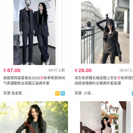
¥
87.00
¥
26.00
08-07上新
08-07
高级感西装套装女2026
春
秋季新款休闲
深灰色软糯长袖连帽上衣女
春
秋穿搭
气质通勤职业西服正装两件套
闲修身微喇叭长裤两件套装潮
货源 金金家-承接订单
货源 ·小柒网批