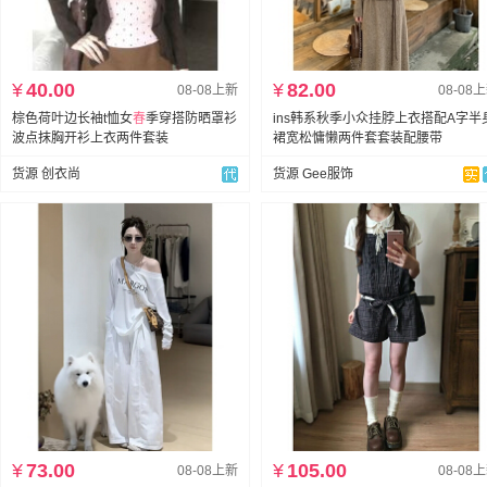
¥
40.00
¥
82.00
08-08上新
08-08
棕色荷叶边长袖t恤女
春
季穿搭防晒罩衫
ins韩系秋季小众挂脖上衣搭配A字半
波点抹胸开衫上衣两件套装
裙宽松慵懒两件套套装配腰带
货源 创衣尚
货源 Gee服饰
¥
73.00
¥
105.00
08-08上新
08-08