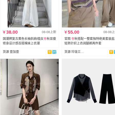
¥
38.00
¥
55.00
08-08上新
08-08
国潮牌复古黄色长袖斜肩t恤女
春
秋显瘦
官图
春
秋搭配一整套独特绝美套装盐
修身设计感百搭辣妹上衣潮
轻熟针织上衣阔腿裤两件套
货源 壹加壹
货源 玲珑兰（全店现货）