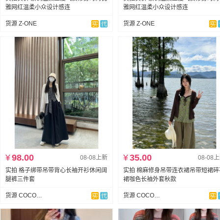
雅网红温柔小众设计感连
雅网红温柔小众设计感连
货源 Z-ONE
货源 Z-ONE
¥
98.00
¥
35.00
08-08上新
08-08
实拍 格子绑带吊带背心长袖开衫休闲阔
实拍 棉麻修身吊带连衣裙吊带短裙碎
腿裤三件套
裙咖色长袖外套秋款
货源 COCO少女
货源 COCO少女