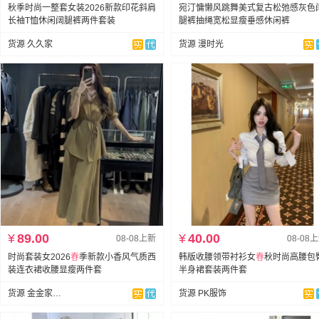
秋季时尚一整套女装2026新款印花斜肩
宛汀慵懒风跳舞美式复古松弛感灰色
长袖T恤休闲阔腿裤两件套装
腿裤抽绳宽松显瘦垂感休闲裤
货源 久久家
货源 漫时光
¥
89.00
¥
40.00
08-08上新
08-08
时尚套装女2026
春
季新款小香风气质西
韩版收腰领带衬衫女
春
秋时尚高腰包
装连衣裙收腰显瘦两件套
半身裙套装两件套
货源 金金家-承接订单
货源 PK服饰