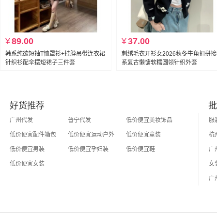
¥
89.00
¥
37.00
韩系纯欲短袖T恤罩衫+挂脖吊带连衣裙
刺绣毛衣开衫女2026秋冬牛角扣拼
针织衫配伞摆短裙子三件套
系复古懒慵软糯圆领针织外套
好货推荐
批
广州代发
普宁代发
低价便宜美妆饰品
低价便宜配件箱包
低价便宜运动户外
低价便宜童装
低价便宜男装
低价便宜孕妇装
低价便宜鞋
低价便宜女装