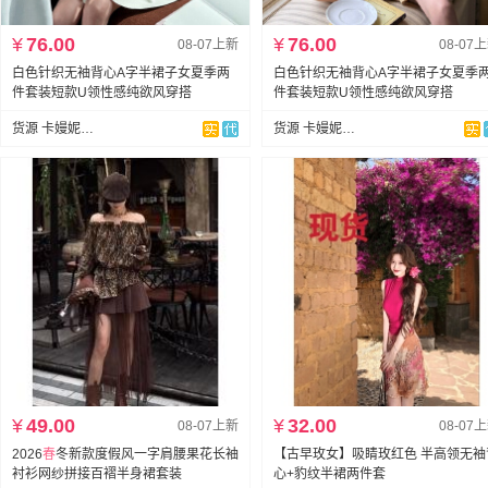
¥
76.00
¥
76.00
08-07上新
08-07
白色针织无袖背心A字半裙子女夏季两
白色针织无袖背心A字半裙子女夏季
件套装短款U领性感纯欲风穿搭
件套装短款U领性感纯欲风穿搭
货源 卡嫚妮服饰
货源 卡嫚妮服饰
¥
49.00
¥
32.00
08-07上新
08-07
2026
春
冬新款度假风一字肩腰果花长袖
【古早玫女】吸睛玫红色 半高领无袖
衬衫网纱拼接百褶半身裙套装
心+豹纹半裙两件套