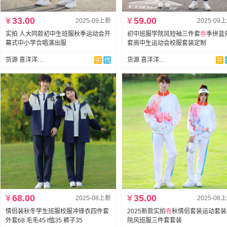
¥
33.00
¥
59.00
2025-09上新
2025-09
实拍 人大同款初中生班服秋季运动会开
初中班服学院风短袖三件套
春
季拼蓝
幕式中小学合唱演出服
套高中生运动会校服套装定制
货源 喜洋洋情侣班服
货源 喜洋洋情侣班服
¥
68.00
¥
35.00
2025-08上新
2025-08
情侣装秋冬学生班服校服冲锋衣四件套
2025新款实拍
春
秋情侣套装运动套装
外套68 毛毛45 t恤35 裤子35
院风班服三件套套装