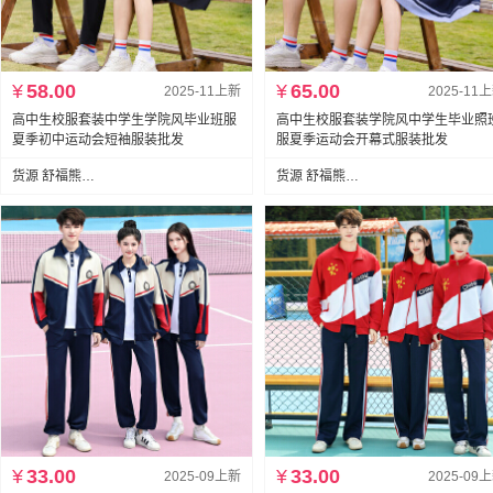
¥
58.00
¥
65.00
2025-11上新
2025-11
高中生校服套装中学生学院风毕业班服
高中生校服套装学院风中学生毕业照
夏季初中运动会短袖服装批发
服夏季运动会开幕式服装批发
货源 舒福熊服饰有限公司
货源 舒福熊服饰有限公司
¥
33.00
¥
33.00
2025-09上新
2025-09