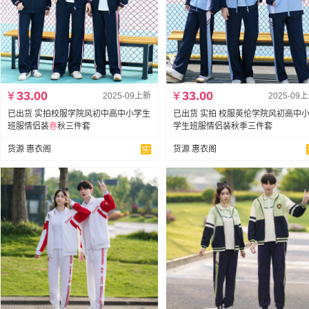
¥
33.00
¥
33.00
2025-09上新
2025-09
已出货 实拍校服学院风初中高中小学生
已出货 实拍 校服英伦学院风初高中
班服情侣装
春
秋三件套
学生班服情侣装秋季三件套
货源 惠衣阁
货源 惠衣阁