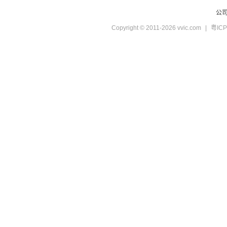
公
Copyright © 2011-2026 vvic.com
|
粤ICP