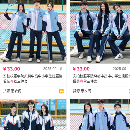
¥
33.00
¥
33.00
2025-09上新
2025-09
实拍校服学院风初中高中小学生班服情
实拍校服学院风初中高中小学生班服
侣装
春
秋三件套
侣装
春
秋三件套
货源 惠衣阁
货源 惠衣阁