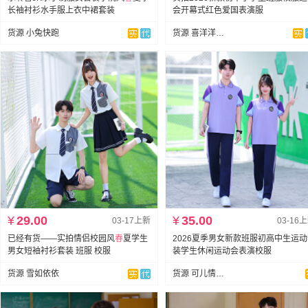
长袖衬衫水手服上衣中裙套装
会开幕式红色爱国表演服
货源 小兔快跑
货源 喜洋洋情侣班服
¥
29.00
¥
35.00
03-17上新
03-16
已经有货——实拍情侣校园风
春
夏学生
2026夏季男女新款班服初高中生运
男女短袖衬衫套装 班服 校服
装学生休闲运动会表演校服
货源 雪如依依
货源 可儿情侣服饰