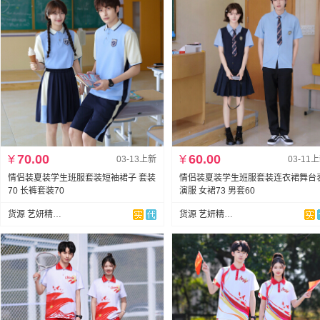
¥
70.00
¥
60.00
03-13上新
03-11
情侣装夏装学生班服套装短袖裙子 套装
情侣装夏装学生班服套装连衣裙舞台
70 长裤套装70
演服 女裙73 男套60
货源 艺妍精品服饰
货源 艺妍精品服饰