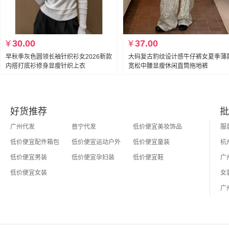
¥
30.00
¥
37.00
早秋季灰色圆领长袖针织衫女2026新款
大码复古豹纹设计感牛仔裤女夏季薄
内搭打底衫修身显瘦针织上衣
宽松中腰显瘦休闲直筒拖地裤
好货推荐
批
广州代发
普宁代发
低价便宜美妆饰品
低价便宜配件箱包
低价便宜运动户外
低价便宜童装
低价便宜男装
低价便宜孕妇装
低价便宜鞋
低价便宜女装