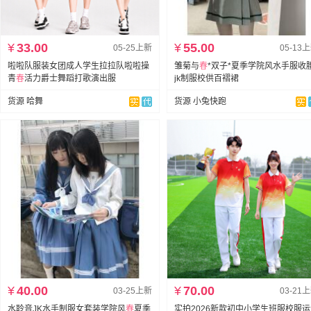
¥
33.00
¥
55.00
05-25上新
05-13
啦啦队服装女团成人学生拉拉队啦啦操
雏菊与
春
*双子*夏季学院风水手服收
青
春
活力爵士舞蹈打歌演出服
jk制服校供百褶裙
货源 哈舞
货源 小兔快跑
¥
40.00
¥
70.00
03-25上新
03-21
水聆音JK水手制服女套装学院风
春
夏季
实拍2026新款初中小学生班服校服