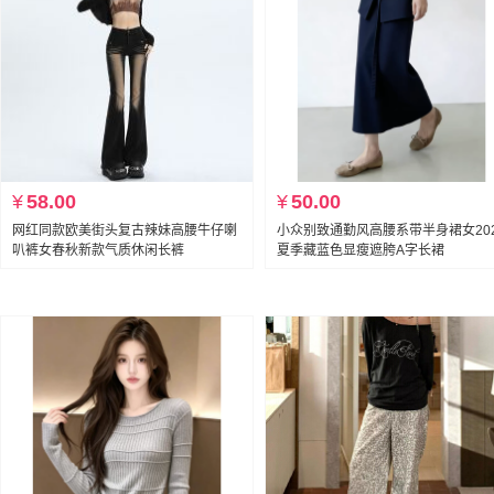
¥
58.00
¥
50.00
网红同款欧美街头复古辣妹高腰牛仔喇
小众别致通勤风高腰系带半身裙女20
叭裤女春秋新款气质休闲长裤
夏季藏蓝色显瘦遮胯A字长裙