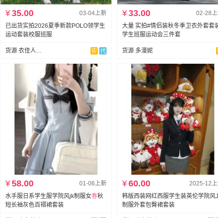
¥
35.00
¥
33.00
03-04上新
02-28
已出货实拍2026夏季新款POLO领学生
大量 实拍#情侣装秋冬季卫衣外套套
运动套装校服班服
学生班服运动会三件套
货源 衣佳人服饰
货源 多漫妮
¥
58.00
¥
60.00
01-06上新
2025-12
水手服日系学生服学院风jk制服女
春
秋
韩版西装网红西服学生装英伦学院风J
短长袖灰色百褶裙套装
制服外套包臀裙套装