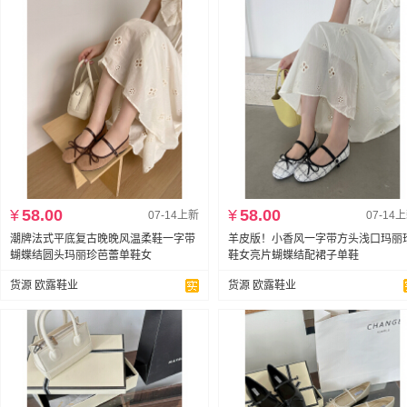
¥
58.00
¥
58.00
07-14上新
07-14
潮牌法式平底复古晚晚风温柔鞋一字带
羊皮版！小香风一字带方头浅口玛丽
蝴蝶结圆头玛丽珍芭蕾单鞋女
鞋女亮片蝴蝶结配裙子单鞋
货源 欧露鞋业
货源 欧露鞋业