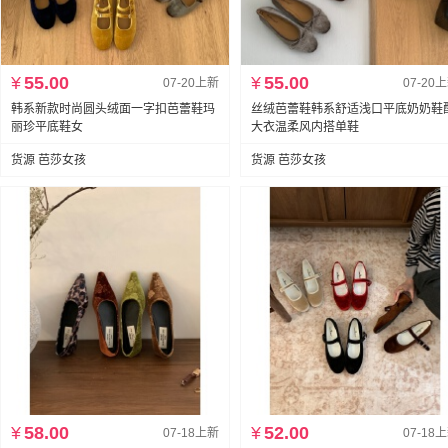
¥
55.00
¥
55.00
07-20上新
07-20
韩系新款时尚圆头绒面一字扣芭蕾鞋玛
丝绒芭蕾鞋韩系舒适浅口平底奶奶鞋
丽珍平底鞋女
大衣温柔风内搭单鞋
货源 芭莎女孩
货源 芭莎女孩
¥
58.00
¥
52.00
07-18上新
07-18