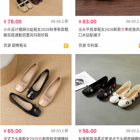
¥
78.00
¥
83.00
08-06上新
08-05
小众设计猪蹄分趾鞋女2026秋季新款粗
尖头平底单鞋女2026新款
春
季民族风
跟百搭通勤芭蕾风玛丽珍鞋
口水钻配裙子
货源 甜嘢鞋业
货源 华利棠鞋业
¥
65.00
¥
56.00
08-03上新
08-02
法式方头单鞋女2025
春
新款软皮蝴蝶结
秋季新款温柔可爱波点方头缎面蝴蝶