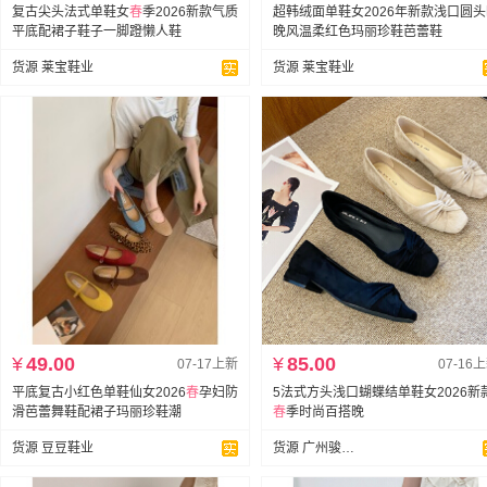
复古尖头法式单鞋女
春
季2026新款气质
超韩绒面单鞋女2026年新款浅口圆
平底配裙子鞋子一脚蹬懒人鞋
晚风温柔红色玛丽珍鞋芭蕾鞋
货源 莱宝鞋业
货源 莱宝鞋业
¥
49.00
¥
85.00
07-17上新
07-16
平底复古小红色单鞋仙女2026
春
孕妇防
5法式方头浅口蝴蝶结单鞋女2026新
滑芭蕾舞鞋配裙子玛丽珍鞋潮
春
季时尚百搭晚
货源 豆豆鞋业
货源 广州骏达鞋业