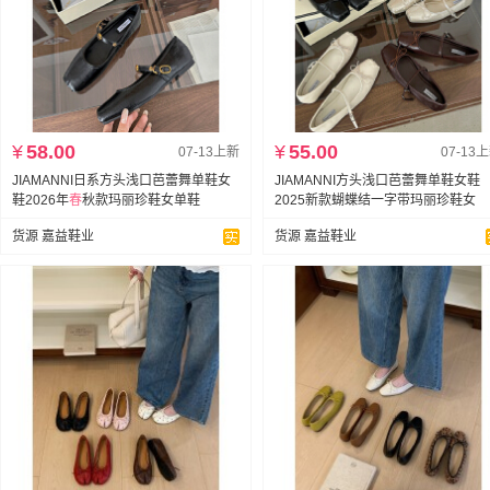
¥
58.00
¥
55.00
07-13上新
07-13
JIAMANNI日系方头浅口芭蕾舞单鞋女
JIAMANNI方头浅口芭蕾舞单鞋女鞋
鞋2026年
春
秋款玛丽珍鞋女单鞋
2025新款蝴蝶结一字带玛丽珍鞋女
货源 嘉益鞋业
货源 嘉益鞋业