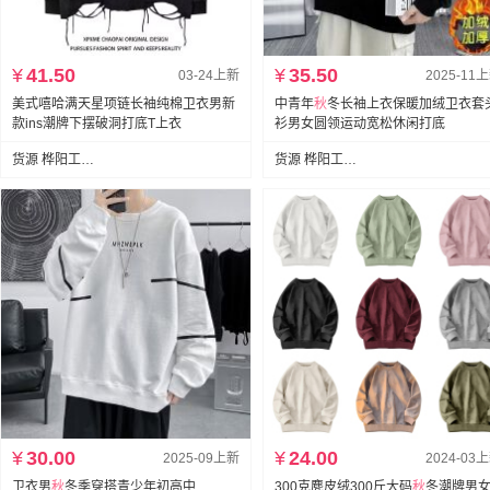
¥
41.50
¥
35.50
03-24上新
2025-11
美式嘻哈满天星项链长袖纯棉卫衣男新
中青年
秋
冬长袖上衣保暖加绒卫衣套
款ins潮牌下摆破洞打底T上衣
衫男女圆领运动宽松休闲打底
货源 桦阳工厂供应(可代发)
货源 桦阳工厂供应(可代发)
¥
30.00
¥
24.00
2025-09上新
2024-03
卫衣男
秋
冬季穿搭青少年初高中
300克麂皮绒300斤大码
秋
冬潮牌男