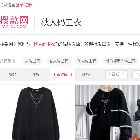
请从这里
登录/注册
秋大码卫衣
搜款网为您推荐 “
秋大码卫衣
” 的优质货源，欢迎批发拿货，支持一件代
猜你想找：
大码卫衣
春大码卫衣
冬大码卫衣
时尚都市大码卫衣
综合
价格
上新时间

风格