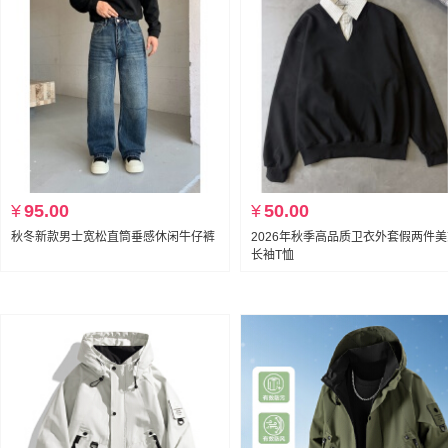
¥
95.00
¥
50.00
秋冬新款男士宽松直筒垂感休闲牛仔裤
2026年秋季高品质卫衣外套假两件
长袖T恤