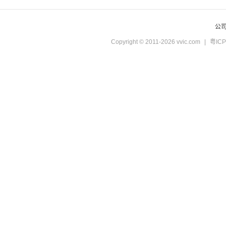
公
Copyright © 2011-2026 vvic.com
|
粤ICP