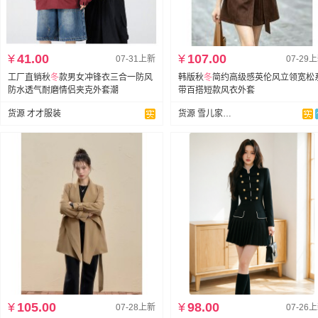
¥
41.00
¥
107.00
07-31上新
07-29
工厂直销秋
冬
款男女冲锋衣三合一防风
韩版秋
冬
简约高级感英伦风立领宽松
防水透气耐磨情侣夹克外套潮
带百搭短款风衣外套
货源 才才服装
货源 雪儿家潮流站
¥
105.00
¥
98.00
07-28上新
07-26