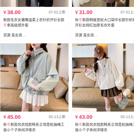
¥
38.00
¥
31.00
07-02上新
07-01
新款毛衣女慵懒温柔上衣针织开衫长款
秋
冬
新款韩版宽松大口袋中长款针织
冬
季高级感外套
开衫女网红加厚毛衣外套
货源 蛮女孩网络批发
货源 蛮女孩网络批发
¥
45.00
¥
43.00
05-13上新
05-13
秋
冬
新款风衣短款韩系立领宽松抽绳工
秋
冬
新款风衣短款韩系立领宽松抽绳
装小个子休闲冲锋衣
装小个子休闲冲锋衣