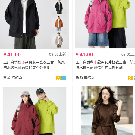
¥
41.00
¥
41.00
08-01上新
08-01
工厂直销秋
冬
款男女冲锋衣三合一防风
工厂直销秋
冬
款男女冲锋衣三合一防
防水透气耐磨情侣夹克外套潮
防水透气耐磨情侣夹克外套潮
货源 依酷奇服饰
货源 依酷奇服饰