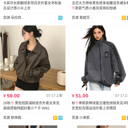
卡其中长款翻领系带风衣外套女早秋复
法式大方得体黑色修身收腰连衣裙女
古设计感小众上衣
冬
新款气质小香风双排扣短裙
货源 朵拉供应链
货源 索妮莎服饰 自设工厂
¥
59.00
¥
51.00
07-17上新
07-17
26秋
冬
黑色短款减龄皮衣外套女夹克
秋
冬
季新款棒球复古撞色拼接夹克冲
高级感独特超好看小个子 9991
衣宽松百搭运动外套上衣情侣
货源 依林阁供应链
货源 小淋家网批