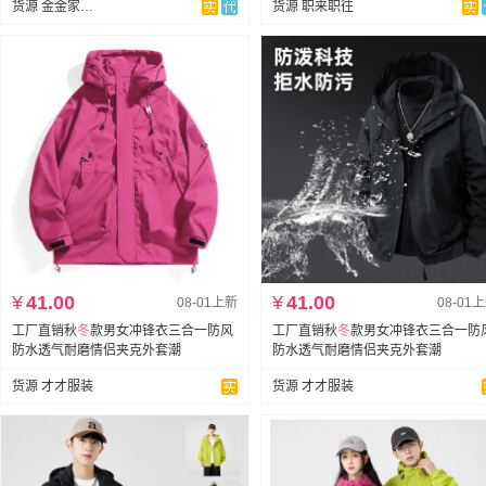
货源 金金家-承接订单
货源 职来职往
¥
41.00
¥
41.00
08-01上新
08-01
工厂直销秋
冬
款男女冲锋衣三合一防风
工厂直销秋
冬
款男女冲锋衣三合一防
防水透气耐磨情侣夹克外套潮
防水透气耐磨情侣夹克外套潮
货源 才才服装
货源 才才服装