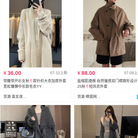
¥
36.00
¥
88.00
07-10上新
07-09
带腰带开衫女秋
冬
款针织大衣加厚外套
盐缩肌理棉 自然皱感双门襟廓形设计
宽松慵懒中长款毛衣YY
25秋
冬
短风衣外套
货源 蛮女孩网络批发
货源 樟提网红款服装厂