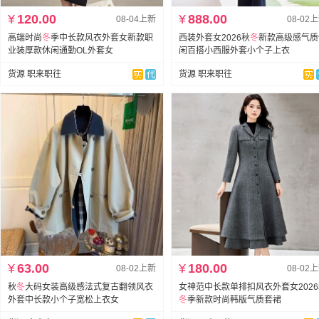
¥
120.00
¥
888.00
08-04上新
08-02
高端时尚
冬
季中长款风衣外套女新款职
西装外套女2026秋
冬
新款高级感气质
业装厚款休闲通勤OL外套女
闲百搭小西服外套小个子上衣
货源 职来职往
货源 职来职往
¥
63.00
¥
180.00
08-02上新
08-02
秋
冬
大码女装高级感法式复古翻领风衣
女神范中长款单排扣风衣外套女202
外套中长款小个子宽松上衣女
冬
季新款时尚韩版气质套裙