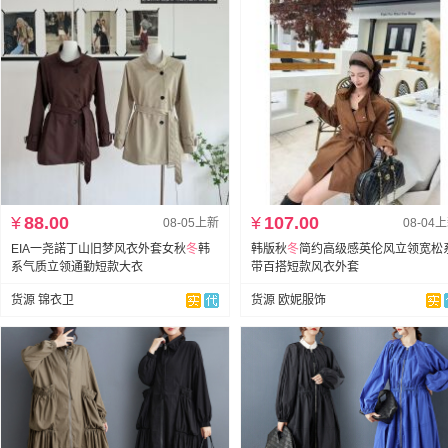
¥
88.00
¥
107.00
08-05上新
08-04
EIA一尧諾丁山旧梦风衣外套女秋
冬
韩
韩版秋
冬
简约高级感英伦风立领宽松
系气质立领通勤短款大衣
带百搭短款风衣外套
货源 锦衣卫
货源 欧妮服饰