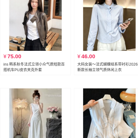
¥
75.00
¥
46.00
ins 韩系秋冬法式立领小众气质短款百
大码女装～法式蝴蝶结系带衬衫202
搭机车PU皮衣夹克外套
新款长袖立领气质休闲上衣