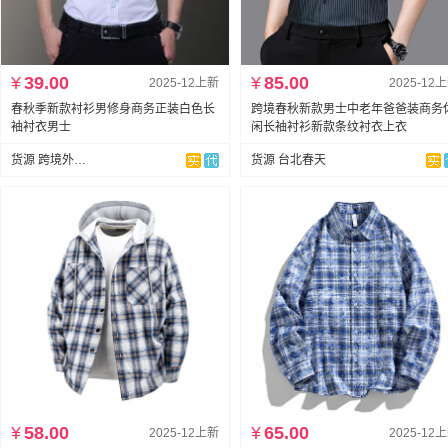
¥
39.00
¥
85.00
2025-12上新
2025-12
春秋季新款衬衫男修身商务正装白色长
跨境春秋新款男士中老年爸爸装商务
袖衬衣男士
闲长袖衬衫新款条纹衬衣上衣
货源 跨境外贸专供
货源 台北春天
¥
58.00
¥
65.00
2025-12上新
2025-12