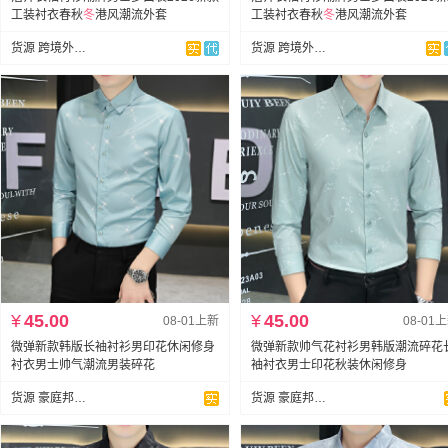
工装衬衣春秋
冬
港风潮流外套
工装衬衣春秋
冬
港风潮流外套
货源 跨境外贸专供
货源 跨境外贸专供
¥
45.00
¥
45.00
08-01上新
08-01
微弹新款韩版长袖衬衫男印花休闲修身
微弹新款帅气花衬衫男韩版潮流碎花
衬衣男士帅气潮流男装碎花
袖衬衣男士印花秋装休闲修身
货源 豪庭邦衬衫新塘店
货源 豪庭邦衬衫新塘店