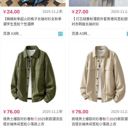
¥
24.00
¥
27.00
2025-11上新
2025-11
【棉格秋季超火的格子长袖衬衫女秋季
【 灯芯绒春秋薄款外套男港风宽松痞
潮学生宽松个性潮牌
衬衣韩版长袖衬衫
货源 A3网批男装
货源 A3网批男装
¥
76.00
¥
76.00
2025-11上新
2025-11
境男士爆款衬衫春秋
冬
2025新款潮流百
跨境男士爆款衬衫春秋
冬
2025新款
搭长袖休闲宽松小落肩上衣
百搭长袖休闲宽松小落肩上衣