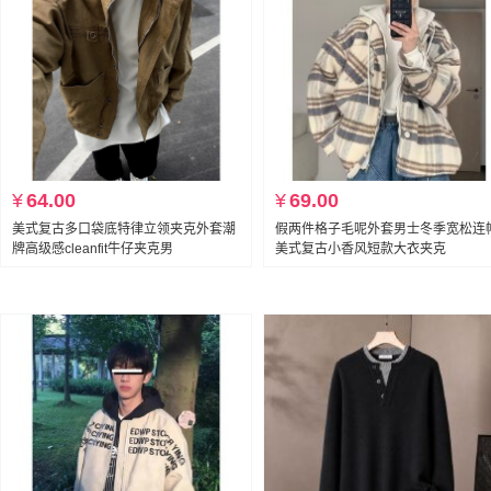
¥
64.00
¥
69.00
美式复古多口袋底特律立领夹克外套潮
假两件格子毛呢外套男士冬季宽松连
牌高级感cleanfit牛仔夹克男
美式复古小香风短款大衣夹克