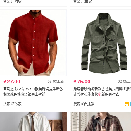
货源 培依家跨境女装
货源 培依家跨境女装
¥
27.00
¥
75.00
03-03上新
02-05
亚马逊 独立站 WISH欧美跨境夏季新款
跨境春秋纯棉新款吉普美式潮牌拼接
翻领纯色棉麻短袖男士衬衫
计感衬衫外套秋
冬
新款男衬衣
货源 培依家跨境女装
货源 帕纯服饰