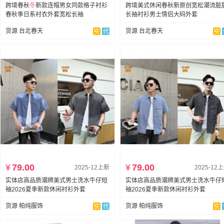
跨境春秋
冬
新款连帽男女同款格子衬衫
跨境美式休闲春秋新原创宽松潮流脏
春秋季日系衬衣外套宽松长袖
长袖衬衫男士情侣大码外套
货源 台北春天
货源 台北春天
¥
79.00
¥
79.00
2025-12上新
2025-12
实体店高品质潮牌美式男士洗水牛仔短
实体店高品质潮牌美式男士洗水牛仔
袖2026夏季新款休闲衬衫外套
袖2026夏季新款休闲衬衫外套
货源 帕纯服饰
货源 帕纯服饰