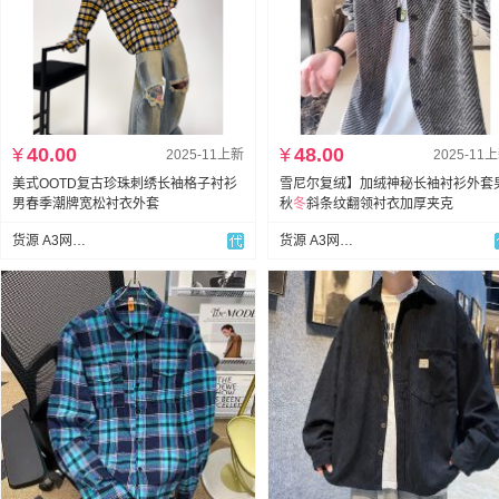
¥
40.00
¥
48.00
2025-11上新
2025-11
美式OOTD复古珍珠刺绣长袖格子衬衫
雪尼尔复绒】加绒神秘长袖衬衫外套
男春季潮牌宽松衬衣外套
秋
冬
斜条纹翻领衬衣加厚夹克
货源 A3网批男装
货源 A3网批男装