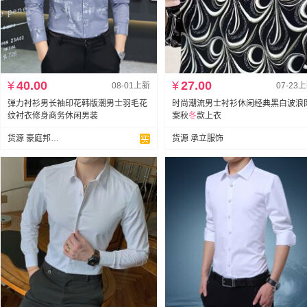
¥
40.00
¥
27.00
08-01上新
07-23
弹力衬衫男长袖印花韩版潮男士羽毛花
时尚潮流男士衬衫休闲经典黑白波浪
纹衬衣修身商务休闲男装
案秋
冬
款上衣
货源 豪庭邦衬衫新塘店
货源 承立服饰