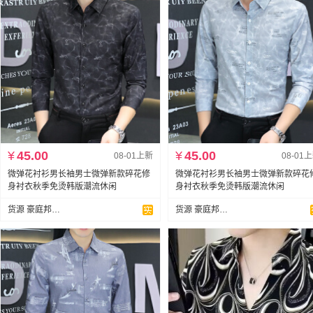
¥
45.00
¥
45.00
08-01上新
08-01
微弹花衬衫男长袖男士微弹新款碎花修
微弹花衬衫男长袖男士微弹新款碎花
身衬衣秋季免烫韩版潮流休闲
身衬衣秋季免烫韩版潮流休闲
货源 豪庭邦衬衫新塘店
货源 豪庭邦衬衫新塘店