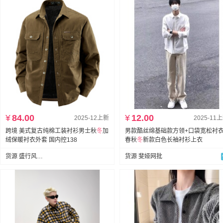
¥
84.00
¥
12.00
2025-12上新
2025-11
跨境 美式复古纯棉工装衬衫男士秋
冬
加
男款酷丝绵基础款方领+口袋宽松衬
绒保暖衬衣外套 国内控138
春秋
冬
新款白色长袖衬衫上衣
货源 盛行风男装
货源 斐娅网批