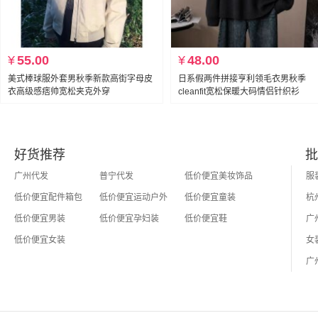
¥
55.00
¥
48.00
美式棒球服外套男秋季新款高街字母皮
日系假两件拼接亨利领毛衣男秋季
衣高级感痞帅宽松夹克外穿
cleanfit宽松保暖大码情侣针织衫
好货推荐
批
广州代发
普宁代发
低价便宜美妆饰品
低价便宜配件箱包
低价便宜运动户外
低价便宜童装
低价便宜男装
低价便宜孕妇装
低价便宜鞋
低价便宜女装