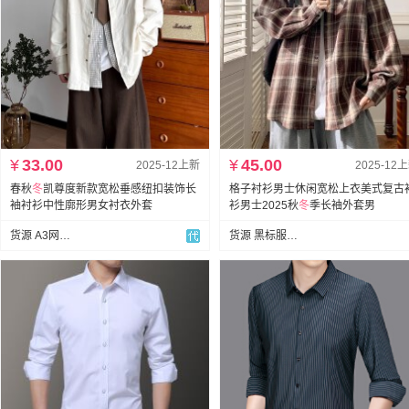
¥
33.00
¥
45.00
2025-12上新
2025-12
春秋
冬
凯尊度新款宽松垂感纽扣装饰长
格子衬衫男士休闲宽松上衣美式复古
袖衬衫中性廓形男女衬衣外套
衫男士2025秋
冬
季长袖外套男
货源 A3网批男装
货源 黑标服饰公司