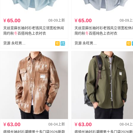
¥
65.00
¥
65.00
08-09上新
08-09
天丝亚麻长袖衬衫老钱风立领宽松休闲
天丝亚麻长袖衬衫老钱风立领宽松休
简约秋
冬
百搭纯色上衣衬衣
简约秋
冬
百搭纯色上衣衬衣
货源 永旺男装服饰
货源 永旺男装服饰
¥
63.00
¥
63.00
08-04上新
08-04
痞帅长袖衬衫潮牌男士多口袋2026新款
痞帅长袖衬衫潮牌男士多口袋2026