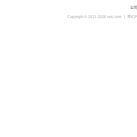
公
Copyright © 2011-2026 vvic.com
|
粤ICP