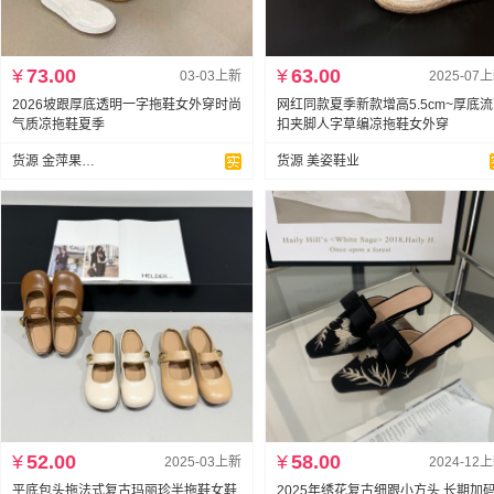
¥
73.00
¥
63.00
03-03上新
2025-07
2026坡跟厚底透明一字拖鞋女外穿时尚
网红同款夏季新款增高5.5cm~厚底
气质凉拖鞋夏季
扣夹脚人字草编凉拖鞋女外穿
货源 金萍果 (迷橙）
货源 美姿鞋业
¥
52.00
¥
58.00
2025-03上新
2024-12
平底包头拖法式复古玛丽珍半拖鞋女鞋
2025年绣花复古细跟小方头 长期加