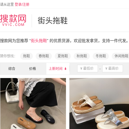
请从这里
登录/注册
街头拖鞋
搜款网为您推荐 “
街头拖鞋
” 的优质货源，欢迎批发拿货，支持一件代发
猜你想找：
拖鞋
春拖鞋
夏拖鞋
秋拖鞋
冬拖鞋
休闲拖鞋
综合
价格
上新时间
