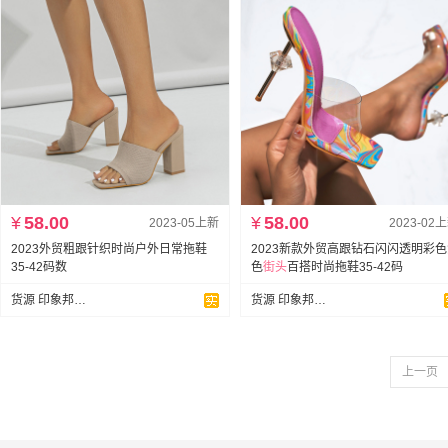
¥
58.00
¥
58.00
2023-05上新
2023-02
2023外贸粗跟针织时尚户外日常拖鞋
2023新款外贸高跟钻石闪闪透明彩
35-42码数
色
街头
百搭时尚拖鞋35-42码
货源 印象邦鞋业跨境专供
货源 印象邦鞋业跨境专供
上一页