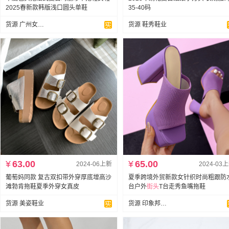
2025春新款韩版浅口圆头单鞋
35-40码
货源 广州女鞋批发直营店
货源 鞋秀鞋业
¥
63.00
¥
65.00
2024-06上新
2024-03
葡萄妈同款 复古双扣带外穿厚底增高沙
夏季跨境外贸新款女针织时尚粗跟防
滩勃肯拖鞋夏季外穿女真皮
台户外
街头
T台走秀鱼嘴拖鞋
货源 美姿鞋业
货源 印象邦鞋业跨境专供