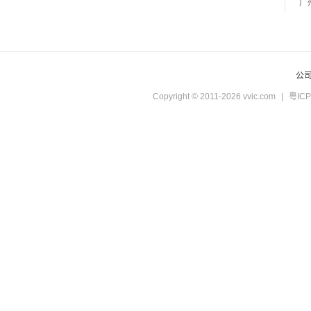
公
Copyright © 2011-2026 vvic.com
|
粤ICP