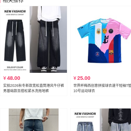
相关推荐
¥
48.00
¥
25.00
实拍2026秋冬新款宽松直筒港风牛仔裤
世界杯梅西创意拼接球衣速干短袖T
男基础款百搭松紧水洗拖地裤
10号运动球衣