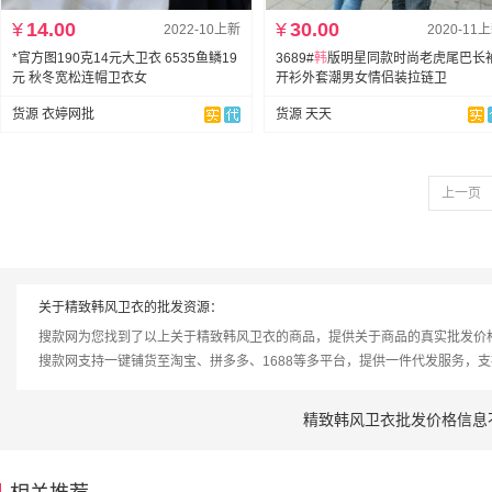
¥
14.00
¥
30.00
2022-10上新
2020-11
*官方图190克14元大卫衣 6535鱼鳞19
3689#
韩
版明星同款时尚老虎尾巴长
元 秋冬宽松连帽卫衣女
开衫外套潮男女情侣装拉链卫
货源 衣婷网批
货源 天天
上一页
关于精致韩风卫衣的批发资源：
搜款网为您找到了以上关于精致韩风卫衣的商品，提供关于商品的真实批发价
搜款网支持一键铺货至淘宝、拼多多、1688等多平台，提供一件代发服务，
精致韩风卫衣批发价格信息