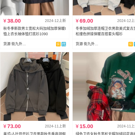
¥
38.00
¥
69.00
2024-12上新
2024-12
秋冬季新款男士宽松大码加绒加厚保暖t
冬季加绒加厚连帽卫衣男款美式复古
恤上衣长袖体恤打底衫1090
松撞色拼接保暖百搭套头帽衫
货源 街九外贸实拍
货源 街九外贸实拍
¥
73.00
¥
15.00
2024-11上新
2024-11
美式i人社恐开衫卫衣男款秋冬季高领假
绿色卫衣女秋冬宽松无帽加绒印花高