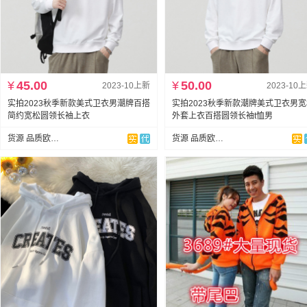
¥
45.00
¥
50.00
2023-10上新
2023-10
实拍2023秋季新款美式卫衣男潮牌百搭
实拍2023秋季新款潮牌美式卫衣男
简约宽松圆领长袖上衣
外套上衣百搭圆领长袖t恤男
货源 品质欧韩外贸
货源 品质欧韩外贸