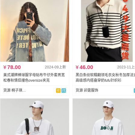
¥
78.00
¥
46.00
2024-09上新
2023-11
美式潮牌棒球服字母贴布牛仔外套男宽
黑白条纹软糯翻领毛衣女秋冬加厚法
松春秋情侣撞色oversize夹克
高级感内搭叠穿奶fufu针织衫
货源 桐子琪服饰
货源 卯霆服饰