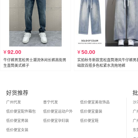
¥
92.00
¥
50.00
牛仔裤男宽松男士潮流休闲长裤高街男
实拍秋冬新款宽松直筒港风牛仔裤男
生直筒美式裤子
础款百搭多色松紧水洗拖地裤
好货推荐
批
广州代发
普宁代发
低价便宜美妆饰品
低价便宜配件箱包
低价便宜运动户外
低价便宜童装
低价便宜男装
低价便宜孕妇装
低价便宜鞋
低价便宜女装