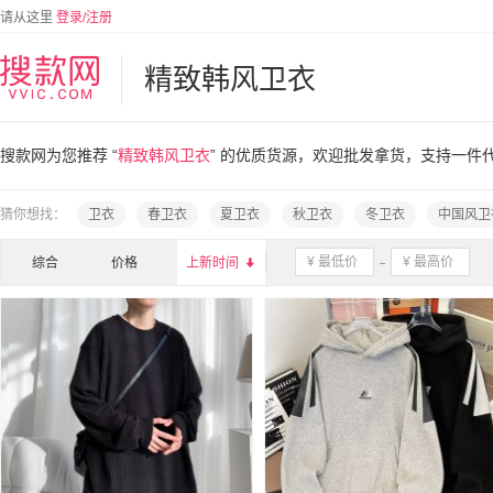
请从这里
登录/注册
精致韩风卫衣
搜款网为您推荐 “
精致韩风卫衣
” 的优质货源，欢迎批发拿货，支持一件
猜你想找：
卫衣
春卫衣
夏卫衣
秋卫衣
冬卫衣
中国风卫
综合
价格
上新时间
