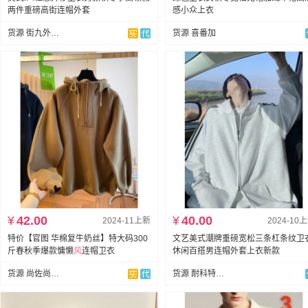
两件重磅高街连帽外套
感小众上衣
货源 街九外贸实拍
货源 喜番加
¥
42.00
¥
40.00
2024-11上新
2024-10
特价【官图 华棉复牛奶丝】特大码300
文艺美式潮牌重磅宽松三条杠条纹卫
斤春秋季爆款慵懒
风
连帽卫衣
休闲百搭男连帽外套上衣新款
货源 尚佐尚佑网批
货源 耐科特网批