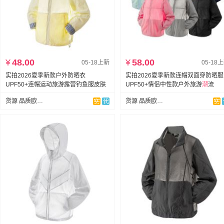
¥
48.00
¥
58.00
05-18上新
05-18
实拍2026夏季新款户外防晒衣
实拍2026夏季新款连帽双面穿防晒服
UPF50+连帽运动旅游露营钓鱼服皮肤
UPF50+情侣中性款户外旅游
潮
流
衣
货源 品质欧韩外贸
货源 品质欧韩外贸