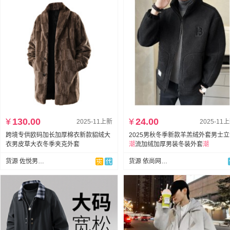
¥
130.00
¥
24.00
2025-11上新
2025-11
跨境专供欧码加长加厚棉衣新款貂绒大
2025男秋冬季新款羊羔绒外套男士
衣男皮草大衣冬季夹克外套
潮
流加绒加厚男装冬装外套
潮
货源 佐悦男装套装羽绒服
货源 依尚网络批发