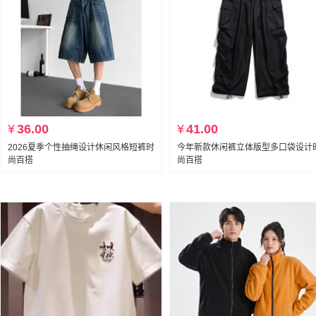
¥
36.00
¥
41.00
2026夏季个性抽绳设计休闲风格短裤时
今年新款休闲裤立体版型多口袋设计
尚百搭
尚百搭