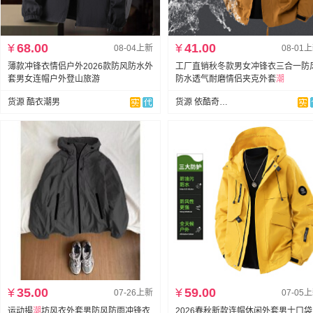
¥
68.00
¥
41.00
08-04上新
08-01
薄款冲锋衣情侣户外2026款防风防水外
工厂直销秋冬款男女冲锋衣三合一防
套男女连帽户外登山旅游
防水透气耐磨情侣夹克外套
潮
货源 酷衣潮男
货源 依酷奇服饰
¥
35.00
¥
59.00
07-26上新
07-05
运动揭
潮
坊风衣外套男防风防雨冲锋衣
2026春秋新款连帽休闲外套男士口