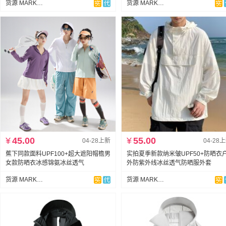
货源 MARK跨境外贸
货源 MARK跨境外贸
¥
45.00
¥
55.00
04-28上新
04-28
蕉下同款面料UPF100+超大遮阳帽檐男
实拍夏季新款纳米皱UPF50+防晒衣
女款防晒衣冰感锦氨冰丝透气
外防紫外线冰丝透气防晒服外套
货源 MARK跨境外贸
货源 MARK跨境外贸