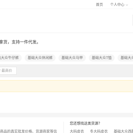
首页
个人中心
发拿货，支持一件代发。
础大众牛仔裤
基础大众休闲裤
基础大众马甲
基础大众T恤
基础大
您还想找这类货源？
商品的真实批发价格、货源商家等信
大码皮衣
冬大码皮衣
基础大众西