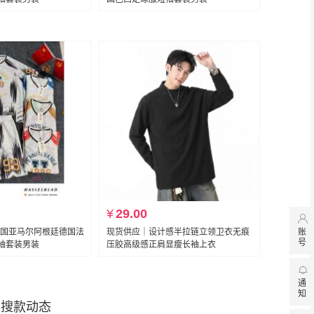
¥
29.00

账
美国亚马尔阿根廷德国法
现货供应｜设计感半拉链立领卫衣无痕
号
袖套装男装
压胶高级感正肩显瘦长袖上衣

通
知
搜款动态