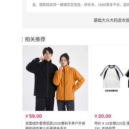
息。搜款网支持一键铺货至淘宝、拼多多、1688等多平台，提
基础大众大码皮衣
相关推荐
¥
59.00
¥
20.00
双面绒外套情侣款2026春秋冬季户外保
特价 # 19支棉220克 
暖抓绒衣男士石墨烯夹克女
3XL 支持开票