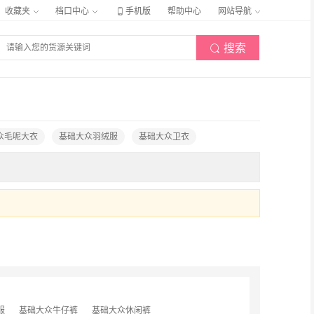

收藏夹
档口中心
手机版
帮助中心
网站导航
搜索

众毛呢大衣
基础大众羽绒服
基础大众卫衣
服
基础大众牛仔裤
基础大众休闲裤