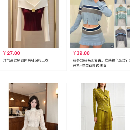
¥
27.00
¥
39.00
洋气高端别致内搭针织衫上衣
秋冬26秋韩国复古少女感撞色条纹针
开衫+甜美荷叶边抹胸