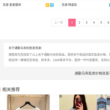
货源 麦麦服饰
货源 韩姿彩
上一页
1
2
3
4
5
6
关于通勤马夹的批发资源：
搜款网为您找到了以上关于通勤马夹的商品，提供关于商品的真实批发价格、
网支持一键铺货至淘宝、拼多多、1688等多平台，提供一件代发服务，支持
通勤马夹批发价格信息
相关推荐