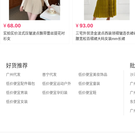
¥
68.00
¥
93.00
实拍实价法式压皱波点飘带蕾丝提花衬
三宅外贸烫金波点西装领褶皱连衣裙
衫女
腰宽松百褶裙大码女装mm长裙
好货推荐
批
广州代发
普宁代发
低价便宜美妆饰品
低价便宜配件箱包
低价便宜运动户外
低价便宜童装
低价便宜男装
低价便宜孕妇装
低价便宜鞋
低价便宜女装