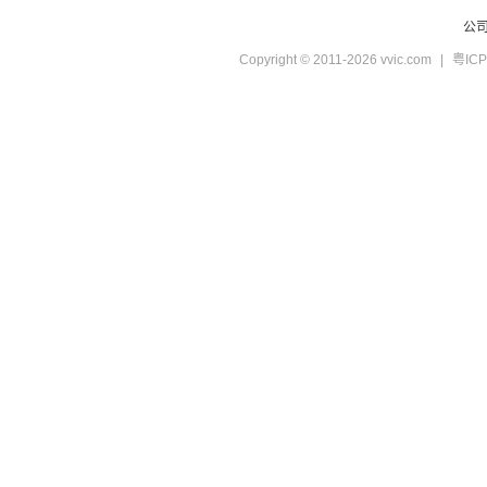
公
Copyright © 2011-2026 vvic.com
|
粤ICP