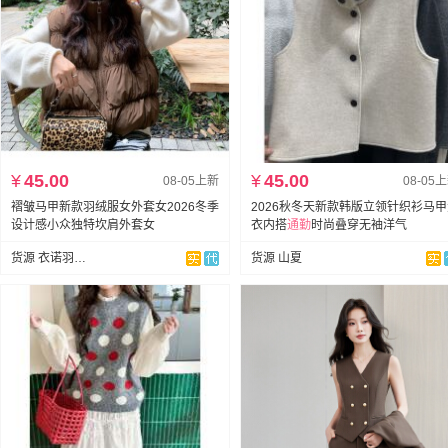
¥
45.00
¥
45.00
08-05上新
08-05
褶皱马甲新款羽绒服女外套女2026冬季
2026秋冬天新款韩版立领针织衫马
设计感小众独特坎肩外套女
衣内搭
通勤
时尚叠穿无袖洋气
货源 衣诺羽绒服
货源 山夏