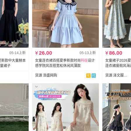
¥
26.00
¥
86.00
05-14上新
05-13上新
6夏新款中大童赫本
女童连衣裙百搭夏季新款时尚
韩版
设计
女童裙子2026
童裙子
感学院风百搭宽松休闲风薄款
连衣裙度假风海
货源 浩盛网购
货源 泽文服装批发