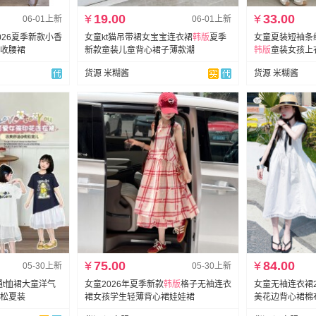
¥
19.00
¥
33.00
06-01上新
06-01上新
026夏季新款小香
女童kt猫吊带裙女宝宝连衣裙
韩版
夏季
女童夏装短袖条
收腰裙
新款童装儿童背心裙子薄款潮
韩版
童装女孩上
货源 米糊酱
货源 米糊酱
¥
75.00
¥
84.00
05-30上新
05-30上新
通t恤裙大童洋气
女童2026年夏季新款
韩版
格子无袖连衣
女童无袖连衣裙2
松夏装
裙女孩学生轻薄背心裙娃娃裙
美花边背心裙棉