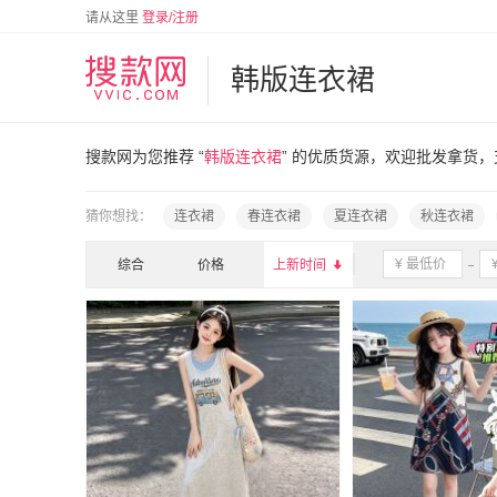
请从这里
登录/注册
韩版连衣裙
搜款网为您推荐 “
韩版连衣裙
” 的优质货源，欢迎批发拿货
猜你想找：
连衣裙
春连衣裙
夏连衣裙
秋连衣裙
综合
价格
上新时间
