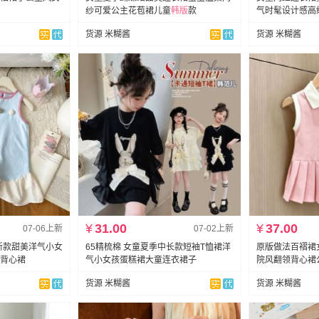
纱可爱公主花苞裙儿童
韩版
款
气时髦设计感高
货源 米糊酱
货源 米糊酱
¥
31.00
¥
37.00
07-06上新
07-02上新
季新款甜美洋气小女
65精梳棉 女童夏季中长款短袖T恤裙洋
原版做法百褶裙
背心裙
气小女孩蛋糕裙大童连衣裙子
院风翻领背心裙
货源 米糊酱
货源 米糊酱