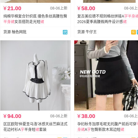
¥
21.00
¥
58.00
08-06上新
08-06
纯棉华棉复合针织底 撞色条纹高腰包臀
复古美拉德不规则格纹拼接A
字
半身
半身裙
女百搭防走光短
裙
2026夏季高腰假两件设计感
裙
货源 柚色网批
货源 牛仔王
¥
94.00
¥
38.00
08-06上新
08-06
区区欧阳'仲夏圣马洛'冰感天丝苎麻法式
孕妇秋冬加厚毛呢无托腹产前后可穿
花边衬衫A
字
半身短
裙
套装
身裙
A
字
包臀新款木耳边短
裙