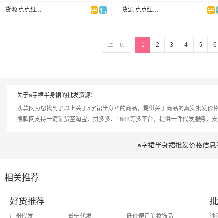
货源 点点红（承接订单）
货源 点点红（承接订单）
上一页
1
2
3
4
5
6
关于a字裙半身裙的批发资源：
搜款网为您找到了以上关于a字裙半身裙的商品，提供关于商品的真实批发价
搜款网支持一键铺货至淘宝、拼多多、1688等多平台，提供一件代发服务，
a字裙半身裙批发价格信息
相关推荐
好货推荐
批
广州代发
普宁代发
低价便宜美妆饰品