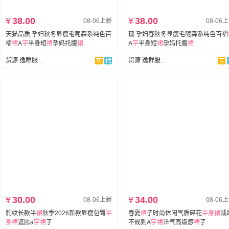
¥
38.00
¥
38.00
08-06上新
08-06
天猫品质 孕妇秋冬显瘦毛呢森系纯色百
现 孕妇春秋冬显瘦毛呢森系纯色百褶
褶
裙
A
字
半身短
裙
孕妈托腹
裙
A
字
半身短
裙
孕妈托腹
裙
货源 逸群服饰孕妇装
货源 逸群服饰孕妇装
¥
30.00
¥
34.00
08-06上新
08-06
豹纹长款半
裙
秋季2026新款显瘦包臀
半
春夏
裙
子时尚休闲气质碎花
半身裙
减
身裙
遮胯a
字
裙
子
不规则A
字
裙
洋气高级感
裙
子