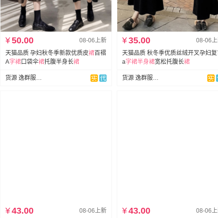
¥
50.00
¥
35.00
08-06上新
08-06
天猫品质 孕妇秋冬季新款优质皮
裙
百褶
天猫品质 秋冬季优质丝绒开叉孕妇复
A
字
裙
口袋伞
裙
托腹半身长
裙
a
字
裙
半身裙
宽松托腹长
裙
货源 逸群服饰孕妇装
货源 逸群服饰孕妇装
¥
43.00
¥
43.00
08-06上新
08-06