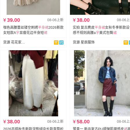
¥
39.00
¥
38.00
08-06上新
08-06
咖色高腰蕾丝镂空刺绣
半身裙
2026新款
实拍 复古麂皮
半身裙
女秋冬季新款设
女短款A
字
显瘦花边半身短
裙
感不规则高腰a
字
美式包臀
裙
货源 花花家·HUA
货源 星辰服饰
¥
38.00
¥
58.00
08-06上新
08-06
2026百搭秋冬新款浣熊绒中长款直筒松
鹭青一 新品复古PU褶皱肌理感皮
裙