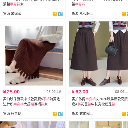
紧腰
半身裙
女
腰
半身裙
货源 米妮家Skirt
货源 众和服饰网红实拍
¥
25.00
¥
62.00
08-06上新
08-06
实拍秋冬新款中长款高腰a
字
裙
流苏毛
实拍休闲
半身裙
女2026秋季新款高
边针织
半身裙
大摆
裙
百褶
裙
女
瘦A
字
花苞
裙
中长宽松蓬蓬
裙
货源 韩舍现货店
货源 衣甸园-全店现货