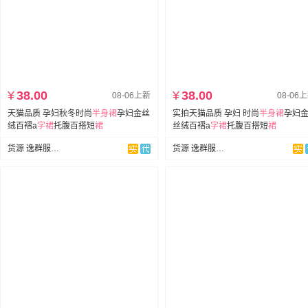
¥
38.00
¥
38.00
08-06上新
08-06
天猫品质 孕妇秋冬时尚
半身裙
孕妇金丝
实拍天猫品质 孕妇 时尚
半身裙
孕妇
绒百褶a
字
裙
托腹百搭短
裙
丝绒百褶a
字
裙
托腹百搭短
裙
货源 逸群服饰孕妇装
货源 逸群服饰孕妇装