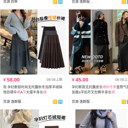
货源 四季
货源 逸群服饰孕妇装
¥
58.00
¥
45.00
08-06上新
08-06
现 孕妇新款时尚无托腹秋冬加厚羊绒珠
孕妇新款无托腹皮长
裙
秋冬季
直筒气
地百褶伞
裙
A
字
大摆半身长
裙
显瘦a字后开叉包臀半身长
裙
货源 逸群服饰孕妇装
货源 逸群服饰孕妇装