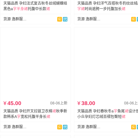
天猫品质 孕妇法式复古秋冬丝绒蝴蝶结
天猫品质 孕妇洋气百搭秋冬豹纹丝绒
黑色a
字
半身裙
托腹中长款
裙
字
裙
时尚遮胯一步托腹加长
裙
货源 逸群服饰孕妇装
货源 逸群服饰孕妇装
¥
45.00
¥
38.00
08-06上新
08-06
天猫品质 孕妇开叉拉链卫衣棉
裙
秋季新
天猫品质 孕妇春秋冬a
字
鱼尾
裙
设计
款韩系A
字
宽松托腹半身长
裙
小众孕妇灯芯绒百褶包臀短
裙
货源 逸群服饰孕妇装
货源 逸群服饰孕妇装