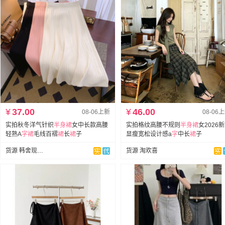
¥
37.00
¥
46.00
08-06上新
08-06
实拍秋冬洋气针织
半身裙
女中长款高腰
实拍格纹高腰不规则
半身裙
女2026
轻熟A
字
裙
毛线百褶
裙
长
裙
子
显瘦宽松设计感a
字
中长
裙
子
货源 韩舍现货店
货源 淘欢喜