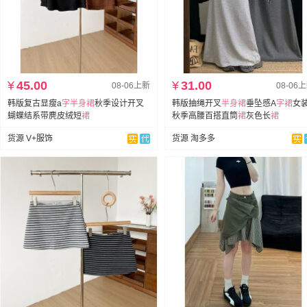
¥
45.00
¥
31.00
08-06上新
08-06
韩版复古显瘦a
字
半身裙
秋季设计开叉
韩版抽绳开叉
半身裙
垂坠感A
字
裙
女
蝴蝶结系带麂皮绒短
裙
秋季高腰百搭直筒
裙
灰色长
裙
货源 V+服饰
货源 淘多多