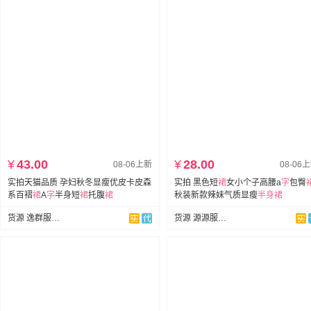
¥
43.00
¥
28.00
08-06上新
08-06
实拍天猫品质 孕妇秋冬显瘦优皮卡皮森
实拍 黑色短
裙
女小个子高腰a
字
包臀
系百褶
裙
A
字
半身短
裙
托腹
裙
秋装新款辣妹气质显瘦
半身裙
货源 逸群服饰孕妇装
货源 源源服饰-大量现货