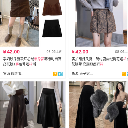
¥
42.00
¥
42.00
08-06上新
08-06
孕妇秋冬新款尼芯绒
半身裙
韩版时尚百
实拍甜辣风复古简约鹿皮绒提花短
裙
搭托腹a
字
包臀短
裙
潮
配腰带 高腰显瘦裤
裙
货源 逸群服饰孕妇装
货源 辰子家工厂店